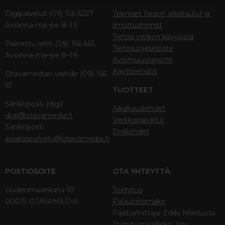
Digipalvelut (09) 156 6227
Tekniset tiedot, aikataulut ja
Avoinna ma–pe 8–19
ilmoitushinnat
Tietoa verkon kävijöistä
Painettu lehti (09) 156 665
Tietosuojaseloste
Avoinna ma–pe 8–19
Avoimuusraportti
Käyttöehdot
Otavamedian vaihde (09) 156
61
TUOTTEET
Sähköposti (digi)
Aikakauslehdet
digi@otavamedia.fi
Verkkopalvelut
Sähköposti
Digilehdet
asiakaspalvelu@otavamedia.fi
POSTIOSOITE
OTA YHTEYTTÄ
Uudenmaankatu 10
Toimitus
00015 OTAVAMEDIA
Palautelomake
Päätoimittaja: Erkki Meriluoto
Toimituspäällikkö: Anu