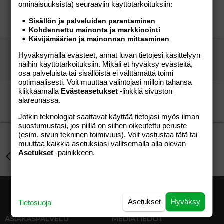
ominaisuuk­sista) seuraaviin käyttötarkoituksiin:
MÄ OON VANTAALTA
äiti vantaalla
Perhe-elämä
Sisällön ja palveluiden parantaminen
hööpi
05.02.2006
Perhe-elämä
7
Kohdennettu mainonta ja markkinointi
Kävijämäärien ja mainonnan mittaaminen
Kajaanista VL-äitejä? :)
Hyväksymällä evästeet, annat luvan tietojesi käsittelyyn
etsijä-79
Perhe-elämä
näihin käyttötarkoituksiin. Mikäli et hyväksy evästeitä,
etsijä-79
28.08.2006
Perhe-elämä
0
osa palveluista tai sisällöistä ei välttämättä toimi
optimaalisesti. Voit muuttaa valintojasi milloin tahansa
klikkaamalla
Evästeasetukset
-linkkiä sivuston
keski-iän ylittänyttä rouvaa
alareunassa.
urpo ö
Perhe-elämä
arvo ö
19.02.2007
Perhe-elämä
10
Jotkin teknologiat saattavat käyttää tietojasi myös ilman
suostumustasi, jos niillä on siihen oikeutettu peruste
(esim. sivun tekninen toimivuus). Voit vastustaa tätä tai
muuttaa kaikkia asetuksiasi valitsemalla alla olevan
Asetukset
-painikkeen.
Perhe-elämä
Asetukset
Hyväksy
Tietosuoja
ASIAKASPALVELU
MEDIATIEDOT