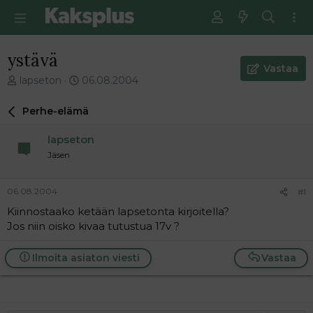
ystävä
Vastaa
V
E
lapseton
06.08.2004
i
n
e
s
Perhe-elämä
s
i
t
m
lapseton
i
m
Jäsen
k
ä
e
i
t
n
06.08.2004
#1
j
e
Kiinnostaako ketään lapsetonta kirjoitella?
u
n
Jos niin oisko kivaa tutustua 17v ?
n
v
a
i
l
e
Ilmoita asiaton viesti
Vastaa
o
s
i
t
t
i
t