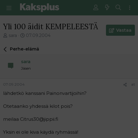
Yli 100 äidit KEMPELEESTÄ
Vastaa
V
E
sara
07.09.2004
i
n
e
s
Perhe-elämä
s
i
t
m
sara
i
m
Jäsen
k
ä
e
i
t
n
07.09.2004
#1
j
e
lähdetkö kanssani Painonvartijoihin?
u
n
n
v
a
i
Otetaanko yhdessä kilot pois?
l
e
o
s
meilaa Citrus30@jippii.fi
i
t
t
i
Yksin ei ole kiva käydä ryhmässä!
t