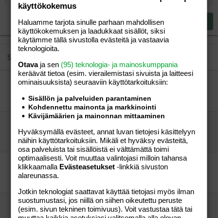
Tasaa oikealle
Heading 2
käyttökokemus
15
Georgia
Justify text
Heading 3
Lähetä vastaus
Haluamme tarjota sinulle parhaan mahdollisen
18
Tahoma
käyttökokemuksen ja laadukkaat sisällöt, siksi
käytämme tällä sivustolla evästeitä ja vastaavia
22
Times New Roman
teknologioita.
26
Trebuchet MS
Similar threads
Otava
ja sen
(95) teknologia- ja mainoskumppania
Verdana
keräävät tietoa (esim. vierailemis­tasi sivuista ja laitteesi
ominaisuuk­sista) seuraaviin käyttötarkoituksiin:
tunteeton
minä
Perhe-elämä
Sisällön ja palveluiden parantaminen
Guest
17.10.2005
Perhe-elämä
5
Kohdennettu mainonta ja markkinointi
Kävijämäärien ja mainonnan mittaaminen
Keventäjät
Hyväksymällä evästeet, annat luvan tietojesi käsittelyyn
Lihava mamma
Aihe vapaa
näihin käyttötarkoituksiin. Mikäli et hyväksy evästeitä,
Lihava mamma
14.11.2007
Aihe vapaa
3
osa palveluista tai sisällöistä ei välttämättä toimi
optimaalisesti. Voit muuttaa valintojasi milloin tahansa
Painonvartijoista!!
klikkaamalla
Evästeasetukset
-linkkiä sivuston
Sanna
Perhe-elämä
alareunassa.
Augustina
27.12.2004
Perhe-elämä
2
Jotkin teknologiat saattavat käyttää tietojasi myös ilman
suostumustasi, jos niillä on siihen oikeutettu peruste
Ystäväni/Kaverini
(esim. sivun tekninen toimivuus). Voit vastustaa tätä tai
Frendis
Perhe-elämä
muuttaa kaikkia asetuksiasi valitsemalla alla olevan