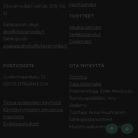
Käyttöehdot
Otavamedian vaihde (09) 156
61
TUOTTEET
Sähköposti (digi)
Aikakauslehdet
digi@otavamedia.fi
Verkkopalvelut
Sähköposti
Digilehdet
asiakaspalvelu@otavamedia.fi
POSTIOSOITE
OTA YHTEYTTÄ
Uudenmaankatu 10
Toimitus
00015 OTAVAMEDIA
Palautelomake
Päätoimittaja: Erkki Meriluoto
Toimituspäällikkö: Anu
Tietoa evästeiden käytöstä
Vaskimo
Käyttäytymiseen perustuva
Tuottaja: Anna Huuhtanen
mainonta
Sähköpostiosoitteet:
Evästeasetukset
etunimi.sukunimi@otava.fi
Ylös
Bott