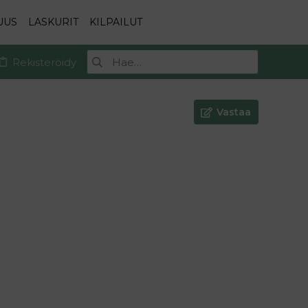
UUS
LASKURIT
KILPAILUT
Rekisteröidy
Vastaa