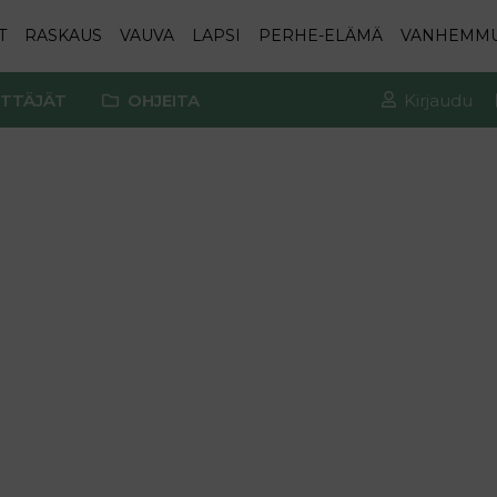
T
RASKAUS
VAUVA
LAPSI
PERHE-ELÄMÄ
VANHEMM
TTÄJÄT
OHJEITA
Kirjaudu