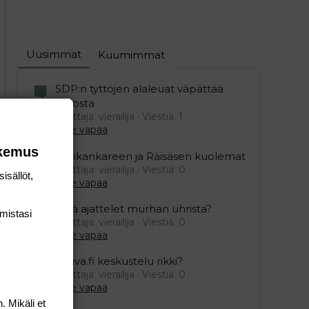
Uusimmat
Kuumimmat
SDP:n tyttöjen alaleuat väpättää
pelosta
Aloittaja: vierailija
Viestiä: 1
Aihe vapaa
okemus
Ristikankareen ja Räisäsen kuolemat
Aloittaja: vierailija
Viestiä: 0
isällöt,
Aihe vapaa
Mitä ajattelet murhan uhrista?
mis­tasi
Aloittaja: vierailija
Viestiä: 0
Aihe vapaa
Vauva.fi keskustelu rikki?
Aloittaja: vierailija
Viestiä: 0
Aihe vapaa
. Mikäli et