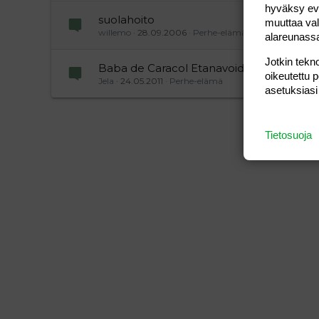
hyväksy eväs
suolahoito
muuttaa val
willemo
28.09.2006
Perhe-elämä
alareunass
Jotkin tekno
Baba de Caracol Etanavoide
oikeutettu 
Jela
24.05.2011
Perhe-elämä
asetuksiasi
Tietosuoja