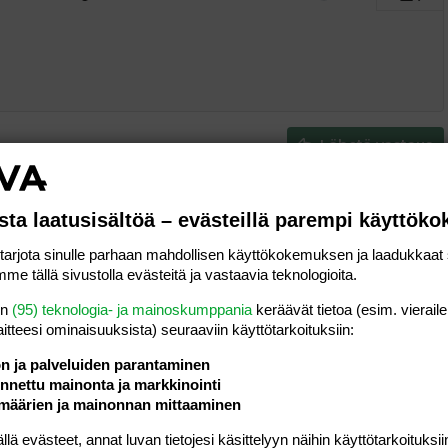
ding 1
tä
ärjestämätön lista
 luonnos
ontal line
nen koodi
isäinen spoiler
odi
uonnos
 oikealle
Suurenna sisennystä
ding 2
y text
Pienennä sisennystä
ing 3
Lähetä vastaus
sta laatusisältöä – evästeillä parempi käyttök
rjota sinulle parhaan mahdollisen käyttökokemuksen ja laadukkaat s
12.03.2006
Viestiä
2
me tällä sivustolla evästeitä ja vastaavia teknologioita.
taustalla
Luettu
488
en
(95) teknologia- ja mainoskumppania
keräävät tietoa (esim. vieraile
laitteesi ominaisuuk­sista) seuraaviin käyttötarkoituksiin:
25.04.2007
Viestiä
0
m1mmi
Luettu
3K
ön ja palveluiden parantaminen
nettu mainonta ja markkinointi
määrien ja mainonnan mittaaminen
27.10.2008
Viestiä
4
mima
Luettu
633
 evästeet, annat luvan tietojesi käsittelyyn näihin käyttötarkoituksiin