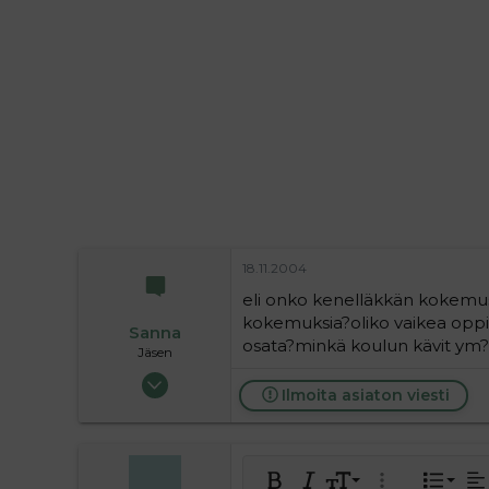
i
t
t
i
t
a
j
a
18.11.2004
eli onko kenelläkkän kokemust
kokemuksia?oliko vaikea oppia
Sanna
osata?minkä koulun kävit ym?
Jäsen
01.06.2004
Ilmoita asiaton viesti
547
0
16
Tasa
9
Norm
J
Lihavoitu
Kursivoitu
Fontin koko
Laajennettuun 
Lista
Ta