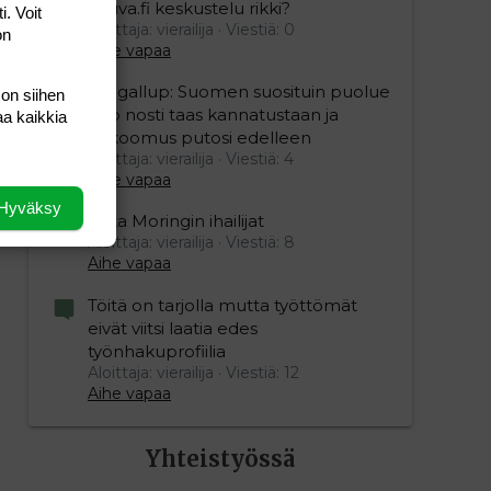
Vauva.fi keskustelu rikki?
i. Voit
Aloittaja: vierailija
Viestiä: 0
on
Aihe vapaa
Yle gallup: Suomen suosituin puolue
 on siihen
Sdp nosti taas kannatustaan ja
aa kaikkia
kokoomus putosi edelleen
Aloittaja: vierailija
Viestiä: 4
Aihe vapaa
Hyväksy
Mika Moringin ihailijat
Aloittaja: vierailija
Viestiä: 8
Aihe vapaa
Töitä on tarjolla mutta työttömät
eivät viitsi laatia edes
työnhakuprofiilia
Aloittaja: vierailija
Viestiä: 12
Aihe vapaa
Yhteistyössä