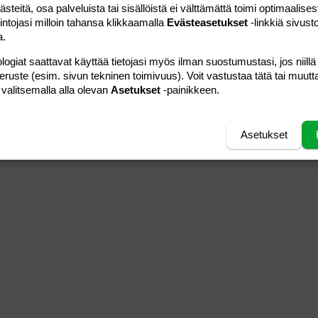
teitä, osa palveluista tai sisällöistä ei välttämättä toimi optimaalisest
28.09.2006
Viestiä
2
intojasi milloin tahansa klikkaamalla
Evästeasetukset
-linkkiä sivust
kinkku04
Luettu
548
a.
logiat saattavat käyttää tietojasi myös ilman suostumustasi, jos niillä
24.05.2011
Viestiä
0
peruste (esim. sivun tekninen toimivuus). Voit vastustaa tätä tai muutt
Jela
Luettu
2K
 valitsemalla alla olevan
Asetukset
-painikkeen.
Asetukset