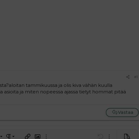
#1
a?aloitan tammikuussa ja olis kiva vähän kuulla
 asioita ja miten nopeessa ajassa tietyt hommat pitää
Vastaa
a vasemmalle
al
ärjestetty lista
editoriin…
saus
Paragraph format
Lisää hyperlinkki
Lisää kuva
Laajennettuun editoriin…
Kumoa
Laajennettuun 
Esikat