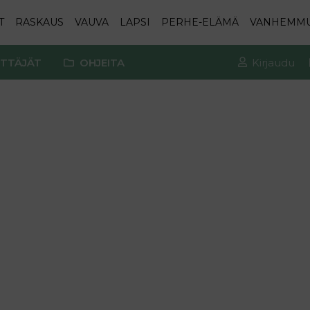
T
RASKAUS
VAUVA
LAPSI
PERHE-ELÄMÄ
VANHEMM
TTÄJÄT
OHJEITA
Kirjaudu