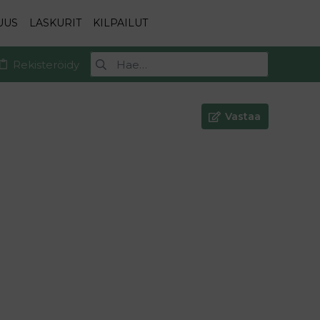
UUS
LASKURIT
KILPAILUT
Rekisteröidy
Vastaa