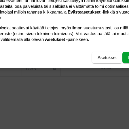
 evästeet, annat luvan tietojesi käsittelyyn näihin käyttötarkoituksiin
24.01.2006
Viestiä
0
teitä, osa palveluista tai sisällöistä ei välttämättä toimi optimaalisest
triangeli
Luettu
217
intojasi milloin tahansa klikkaamalla
Evästeasetukset
-linkkiä sivust
a.
10.10.2009
Viestiä
1
logiat saattavat käyttää tietojasi myös ilman suostumustasi, jos niillä
Talvicci
Luettu
957
peruste (esim. sivun tekninen toimivuus). Voit vastustaa tätä tai muutt
 valitsemalla alla olevan
Asetukset
-painikkeen.
06.12.2009
Viestiä
14
vieras
Luettu
599
Asetukset
10.10.2009
Viestiä
8
Talvicci
Luettu
1K