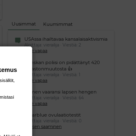
Uusimmat
Kuumimmat
editoriin…
sele
USAssa ihailtavaa kansalaisaktivismia
Aloittaja: vierailija
Viestiä: 2
Aihe vapaa
Ranskan poliisi on pidättänyt 420
ilmastonmuutosta 👍
okemus
Aloittaja: vierailija
Viestiä: 1
Aihe vapaa
isällöt,
Nainen vaaransi lapsen hengen
mis­tasi
Aloittaja: vierailija
Viestiä: 64
Aihe vapaa
Clearblue ovulaatiotestit
Aloittaja: vierailija
Viestiä: 0
Lapsen saaminen