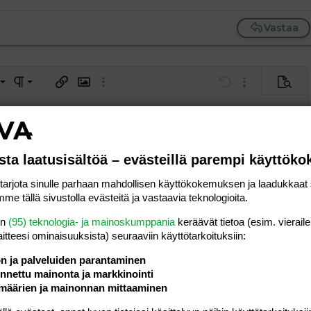
Vastaa
a vasemmalle
al
ärjestetty lista
editoriin…
saus
Paragraph format
Lisää hyperlinkki
Lisää kuva
Laajennettuun editoriin…
Kumoa
Laajennettuun 
Esikat
ding 1
tä
ärjestämätön lista
 luonnos
ontal line
nen koodi
isäinen spoiler
odi
uonnos
 oikealle
Suurenna sisennystä
ding 2
y text
Pienennä sisennystä
sta laatusisältöä – evästeillä parempi käyttök
ing 3
rjota sinulle parhaan mahdollisen käyttökokemuksen ja laadukkaat s
Lähetä vastaus
me tällä sivustolla evästeitä ja vastaavia teknologioita.
en
(95) teknologia- ja mainoskumppania
keräävät tietoa (esim. vieraile
laitteesi ominaisuuk­sista) seuraaviin käyttötarkoituksiin:
ön ja palveluiden parantaminen
nettu mainonta ja markkinointi
26.05.2004
Viestiä
0
ämä ja lapset
määrien ja mainonnan mittaaminen
Luettu
646