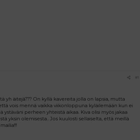
#1
ä yh äitejä??? On kyllä kavereita jolla on lapsia, mutta
 että vois mennä vaikka viikonloppuna kyläilemään kun ei
ä ystäväni perheen yhteistä aikaa. Kiva olisi myös jakaa
 yksin olemisesta.. Jos kuulosti sellaiselta, että meillä
mailia!!!