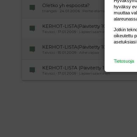
Hyväksymällä
Oletko yh espoosta?
hyväksy eväs
triangeli
24.01.2006
Perhe-elämä
muuttaa val
alareunass
KERHOT-LISTA(Päivitetty 10.10.2009)
Jotkin tekno
Talvicci
17.01.2009
Lapsen saaminen
oikeutettu 
asetuksiasi
KERHOT-LISTA(Päivitetty 10.10.2009)
Talvicci
15.01.2009
Aihe vapaa
Tietosuoja
KERHOT-LISTA (Päivitetty 10.10.2009)
Talvicci
17.01.2009
Lapsen saaminen