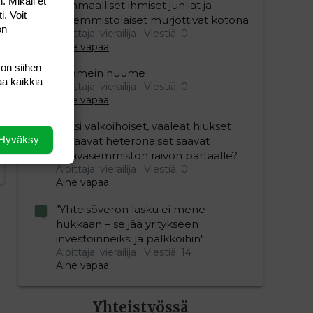
. Mikäli et
Isänmaalliset ihmiset juhliat ja
i. Voit
vasemmistolaiset murjottivat kotona
on
Aloittaja: vierailija
Viestiä: 0
Aihe vapaa
 on siihen
Kaamein huume
aa kaikkia
Aloittaja: vierailija
Viestiä: 0
Aihe vapaa
Miksi valkoihoiset, vaaleat hiukset
Hyväksy
omaavat heteronaiset saavat
vihavasemmiston raivon partaalle?
Aloittaja: vierailija
Viestiä: 0
Aihe vapaa
"Yhteisöveron lasku ei mene
hukkaan – se jää yritykseen
investoinneiksi ja palkkoihin"
Aloittaja: vierailija
Viestiä: 14
Aihe vapaa
Yhteistyössä