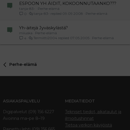
ESPOON YH ÄIDIT, KOKOONNUTAANKO???
tanja-83-
Perhe-elämä
tanja-83-
09.09.2008
Perhe-elämä
0
Yh-äitejä Jyväskylästä?
miiuska
Perhe-elämä
Termiitti2004
07.05.2005
Perhe-elämä
4
Perhe-elämä
ASIAKASPALVELU
MEDIATIEDOT
Digipalvelut (09) 156 6227
Tekniset tiedot, aikataulut ja
Avoinna ma–pe 8–19
ilmoitushinnat
Tietoa verkon kävijöistä
Painettu lehti (09) 156 665