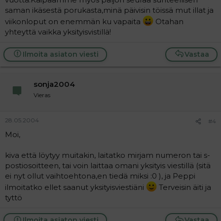
saman ikäsestä porukasta,minä päivisin töissä mut illat ja
viikonloput on enemmän ku vapaita
Otahan
yhteyttä vaikka yksityisvistillä!
Ilmoita asiaton viesti
Vastaa
sonja2004
Vieras
28.05.2004
#4
Moi,
kiva että löytyy muitakin, laitatko mirjam numeron tai s-
postiosoitteen, tai voin laittaa omani yksityis viestillä (sitä
ei nyt ollut vaihtoehtona,en tiedä miksi :0 ), ja Peppi
ilmoitatko ellet saanut yksityisviestiäni
Terveisin äiti ja
tyttö
Ilmoita asiaton viesti
Vastaa