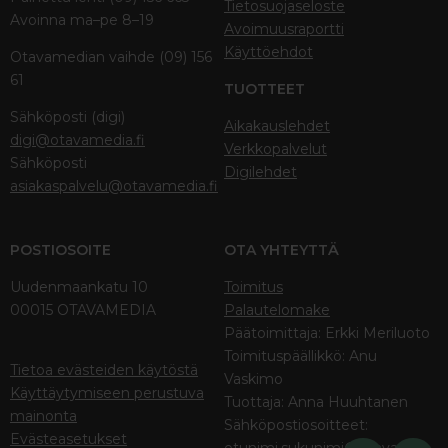
Tietosuojaseloste
Avoinna ma–pe 8–19
Avoimuusraportti
Käyttöehdot
Otavamedian vaihde (09) 156
61
TUOTTEET
Sähköposti (digi)
Aikakauslehdet
digi@otavamedia.fi
Verkkopalvelut
Sähköposti
Digilehdet
asiakaspalvelu@otavamedia.fi
POSTIOSOITE
OTA YHTEYTTÄ
Uudenmaankatu 10
Toimitus
00015 OTAVAMEDIA
Palautelomake
Päätoimittaja: Erkki Meriluoto
Toimituspäällikkö: Anu
Tietoa evästeiden käytöstä
Vaskimo
Käyttäytymiseen perustuva
Tuottaja: Anna Huuhtanen
mainonta
Sähköpostiosoitteet:
Evästeasetukset