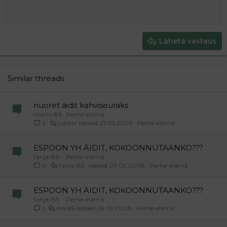
Book Antiqua
Suurenna sisennystä
Heading 1
Keskitä
12
Courier New
Pienennä sisennystä
Tasaa oikealle
Heading 2
15
Georgia
Justify text
Heading 3
Lähetä vastaus
18
Tahoma
22
Times New Roman
26
Trebuchet MS
Similar threads
Verdana
nuoret äidit kahviseuraks
mami-86
Perhe-elämä
jupiter
27.05.2005
Perhe-elämä
3
ESPOON YH ÄIDIT, KOKOONNUTAANKO???
tanja-83-
Perhe-elämä
tanja-83-
09.09.2008
Perhe-elämä
0
ESPOON YH ÄIDIT, KOKOONNUTAANKO???
tanja-83-
Perhe-elämä
AnsaS
26.09.2008
Perhe-elämä
1