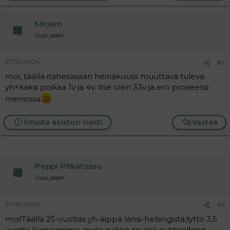
a
j
Mirjam
a
Uusi jäsen
27.05.2004
#2
moi, täällä itähesasaan heinäkuuss muuttava tuleva
yh+kaksi poikaa 1v ja 4v. itse olen 33v ja ero proseessi
menossa
Ilmoita asiaton viesti
Vastaa
Peppi Pitkätossu
Uusi jäsen
27.05.2004
#3
moi!Täällä 25-vuotias yh-äippä länsi-helsingistä,tyttö 3,5
vuotta.Kaipaamme myös paljon seuraa suhteellisen