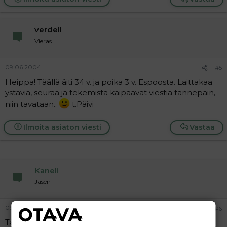
verdell
Vieras
09.06.2004
#5
Heippa! Täällä äiti 34 v. ja poika 3 v. Espoosta. Laittakaa
ystäviä, seuraa ja tekemistä kaipaavat viestiä tännepäin,
niin tavataan..
t.Päivi
Ilmoita asiaton viesti
Vastaa
Kaneli
Jäsen
09.06.2004
#6
Täällä ilmoittautuu pian 22-vuotias 2-vuotiaan tytön yh-