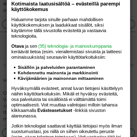
äiti Vantaalta. Minulle voi laittaa vaikkapa meiliä
Kotimaista laatusisältöä – evästeillä parempi
käyttökokemus
osoitteeseen: ikkunaprinsessa82@jippii.fi
Haluamme tarjota sinulle parhaan mahdollisen
Ilmoita asiaton viesti
Vastaa
käyttökokemuksen ja laadukkaat sisällöt, siksi
käytämme tällä sivustolla evästeitä ja vastaavia
teknologioita.
annaca
Otava
ja sen
(95) teknologia- ja mainoskumppania
Vieras
keräävät tietoa (esim. vierailemis­tasi sivuista ja laitteesi
ominaisuuk­sista) seuraaviin käyttötarkoituksiin:
11.06.2004
#7
Sisällön ja palveluiden parantaminen
Kohdennettu mainonta ja markkinointi
Kävijämäärien ja mainonnan mittaaminen
Hei!
Hyväksymällä evästeet, annat luvan tietojesi käsittelyyn
Olen 5 vuotiaan pojan ja 12 vuotiaan tytön yh-äiti
näihin käyttötarkoituksiin. Mikäli et hyväksy evästeitä,
Vuosaaresta ja kaipailen uusia ystäviä, olisi kiva tutustua
osa palveluista tai sisällöistä ei välttämättä toimi
optimaalisesti. Voit muuttaa valintojasi milloin tahansa
=)
klikkaamalla
Evästeasetukset
-linkkiä sivuston
Itse olen 32v. aktiivinen, positiivinen, työssä käyvä äiti.
alareunassa.
mailiakin voi laittaa: annaca71@city.fi
Jotkin teknologiat saattavat käyttää tietojasi myös ilman
suostumustasi, jos niillä on siihen oikeutettu peruste
Ilmoita asiaton viesti
Vastaa
(esim. sivun tekninen toimivuus). Voit vastustaa tätä tai