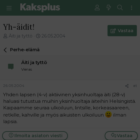
Yh-äidit!
Vastaa
V
E
Äiti ja tyttö
26.05.2004
i
n
e
s
Perhe-elämä
s
i
t
m
Äiti ja tyttö
i
m
Vieras
k
ä
e
i
t
n
26.05.2004
#1
j
e
Yhden lapsen (4-v) aktiivinen yksinhuoltaja äiti (28-v)
u
n
haluasi tutustua muihin yksinhuoltaja äiteihin Helsingistä.
n
v
a
i
Kaipaamme seuraa ulkoiluun, lintsille, korkeasaareen,
l
e
retkille, kahville ja myös aikuisten ulkoiluun
ilman
o
s
lapsia.
i
t
t
i
Ilmoita asiaton viesti
Vastaa
t