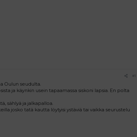
#1
vaa Oulun seudulta.
ista ja käynkin usein tapaamassa siskoni lapsia. En polta
tä, sählyä ja jalkapalloa.
illa josko tatä kautta löytyisi ystäviä tai vaikka seurustelu