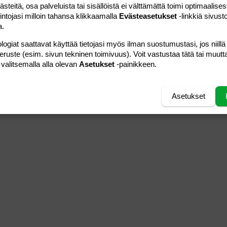
teitä, osa palveluista tai sisällöistä ei välttämättä toimi optimaalisest
intojasi milloin tahansa klikkaamalla
Evästeasetukset
-linkkiä sivust
a.
logiat saattavat käyttää tietojasi myös ilman suostumustasi, jos niillä
peruste (esim. sivun tekninen toimivuus). Voit vastustaa tätä tai muutt
 valitsemalla alla olevan
Asetukset
-painikkeen.
Asetukset