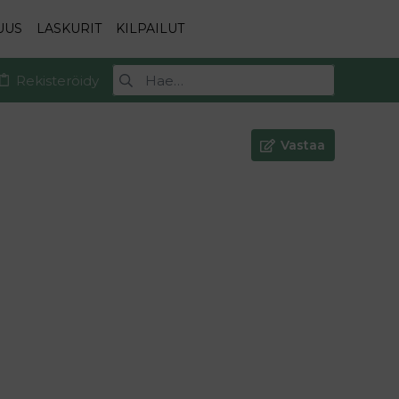
UUS
LASKURIT
KILPAILUT
Rekisteröidy
Vastaa