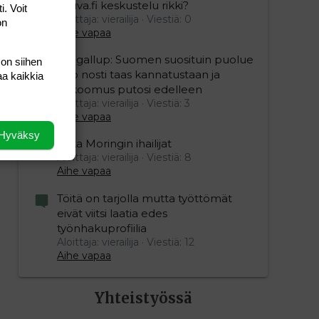
Vauva.fi keskustelu rikki?
i. Voit
Aloittaja: vierailija
Viestiä: 0
on
Aihe vapaa
Yle gallup: Suomen suosituin puolue
 on siihen
Sdp nosti taas kannatustaan ja
aa kaikkia
kokoomus putosi edelleen
Aloittaja: vierailija
Viestiä: 3
Aihe vapaa
Hyväksy
Mika Moringin ihailijat
Aloittaja: vierailija
Viestiä: 8
Aihe vapaa
Töitä on tarjolla mutta työttömät
eivät viitsi laatia edes
työnhakuprofiilia
Aloittaja: vierailija
Viestiä: 12
Aihe vapaa
Yhteistyössä