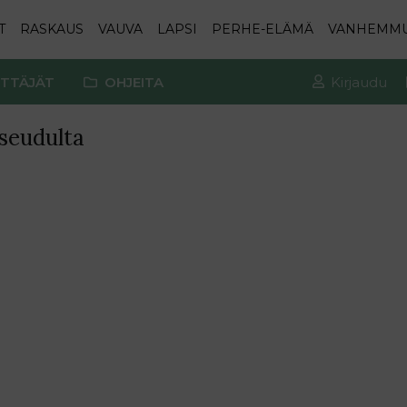
T
RASKAUS
VAUVA
LAPSI
PERHE-ELÄMÄ
VANHEMM
TTÄJÄT
OHJEITA
Kirjaudu
 seudulta