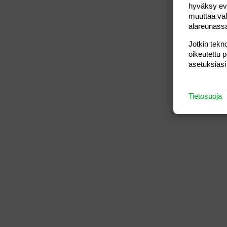
hyväksy eväs
muuttaa val
alareunass
Jotkin tekno
oikeutettu 
asetuksiasi
Tietosuoja