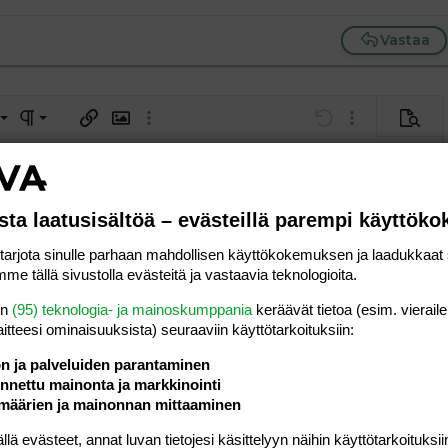
Vastaa
a vasemmalle
al
ärjestetty lista
editoriin…
saus
Paragraph format
Lisää hyperlinkki
Lisää kuva
Laajennettuun editoriin…
Kumoa
Laajennettuun 
Esikat
ding 1
tä
ärjestämätön lista
 luonnos
ontal line
nen koodi
isäinen spoiler
odi
uonnos
 oikealle
Suurenna sisennystä
ding 2
sta laatusisältöä – evästeillä parempi käyttök
y text
Pienennä sisennystä
ing 3
rjota sinulle parhaan mahdollisen käyttökokemuksen ja laadukkaat s
Lähetä vastaus
me tällä sivustolla evästeitä ja vastaavia teknologioita.
en
(95) teknologia- ja mainoskumppania
keräävät tietoa (esim. vieraile
laitteesi ominaisuuk­sista) seuraaviin käyttötarkoituksiin:
ön ja palveluiden parantaminen
nettu mainonta ja markkinointi
määrien ja mainonnan mittaaminen
 evästeet, annat luvan tietojesi käsittelyyn näihin käyttötarkoituksiin