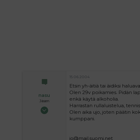
i
t
t
i
t
a
j
a
15.06.2004
Etsin yh-äitiä tai äidiksi halua
Olen 29v poikamies. Pidän laps
nasu
enkä käytä alkoholia.
Jäsen
Harrastan rullaluistelua, tennis
14.06.2004
Olen aika ujo, joten päätin koke
329
kumppani.
0
16
jo@mail.suomi.net