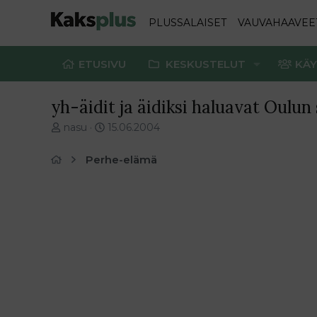
PLUSSALAISET
VAUVAHAAVEE
ETUSIVU
KESKUSTELUT
KÄY
yh-äidit ja äidiksi haluavat Oulun
V
E
nasu
15.06.2004
i
n
e
s
Perhe-elämä
s
i
t
m
i
m
k
ä
e
i
t
n
j
e
u
n
n
v
a
i
l
e
o
s