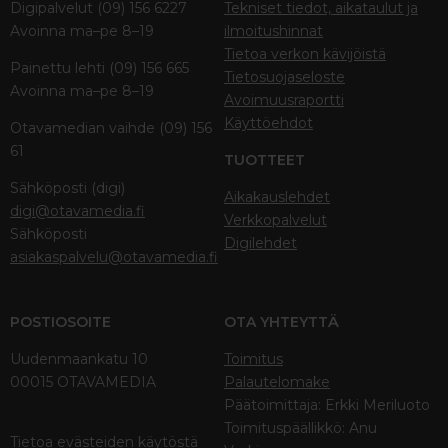
Digipalvelut (09) 156 6227
Tekniset tiedot, aikataulut ja
Avoinna ma–pe 8–19
ilmoitushinnat
Tietoa verkon kävijöistä
Painettu lehti (09) 156 665
Tietosuojaseloste
Avoinna ma–pe 8–19
Avoimuusraportti
Käyttöehdot
Otavamedian vaihde (09) 156
61
TUOTTEET
Sähköposti (digi)
Aikakauslehdet
digi@otavamedia.fi
Verkkopalvelut
Sähköposti
Digilehdet
asiakaspalvelu@otavamedia.fi
POSTIOSOITE
OTA YHTEYTTÄ
Uudenmaankatu 10
Toimitus
00015 OTAVAMEDIA
Palautelomake
Päätoimittaja: Erkki Meriluoto
Toimituspäällikkö: Anu
Tietoa evästeiden käytöstä