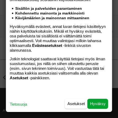
jhjhjXY
Perhe-elämä
Sisällön ja palveluiden parantaminen
jhjhjXY
21.10.2008
Perhe-elämä
0
Kohdennettu mainonta ja markkinointi
Kävijämäärien ja mainonnan mittaaminen
Muutto Englannista Tampereelle (Holvasti)!!!!!!
Hyväksymällä evästeet, annat luvan tietojesi käsittelyyn
tiinaholland
Perhe-elämä
näihin käyttötarkoituksiin. Mikäli et hyväksy evästeitä,
Pomppiva Pallokala
14.08.2009
Perhe-elämä
4
osa palveluista tai sisällöistä ei välttämättä toimi
optimaalisesti. Voit muuttaa valintojasi milloin tahansa
Nettiseuraa
klikkaamalla
Evästeasetukset
-linkkiä sivuston
m29_roi
Perhe-elämä
alareunassa.
Storytime
29.05.2012
Perhe-elämä
1
Jotkin teknologiat saattavat käyttää tietojasi myös ilman
suostumustasi, jos niillä on siihen oikeutettu peruste
(esim. sivun tekninen toimivuus). Voit vastustaa tätä tai
muuttaa kaikkia asetuksiasi valitsemalla alla olevan
Perhe-elämä
Asetukset
-painikkeen.
Asetukset
Hyväksy
Tietosuoja
ASIAKASPALVELU
MEDIATIEDOT