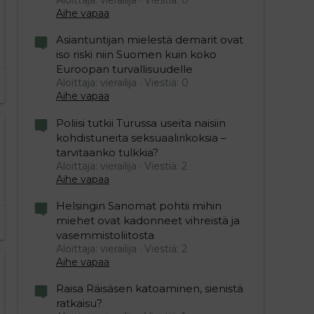
Aihe vapaa
Asiantuntijan mielestä demarit ovat
iso riski niin Suomen kuin koko
Euroopan turvallisuudelle
Aloittaja: vierailija
Viestiä: 0
Aihe vapaa
Poliisi tutkii Turussa useita naisiin
kohdistuneita seksuaalirikoksia –
tarvitaanko tulkkia?
Aloittaja: vierailija
Viestiä: 2
Aihe vapaa
Helsingin Sanomat pohtii mihin
miehet ovat kadonneet vihreistä ja
vasemmistoliitosta
Aloittaja: vierailija
Viestiä: 2
Aihe vapaa
Raisa Räisäsen katoaminen, sienistä
ratkaisu?