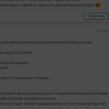
ärsi idean, vaikka se taisi tulla aika pitkästi selitettyä
Vastaa
#32
tosi tähystimellä,sanoi että kiinteet tökkisi jos olisi
ja eikä töki yhtään.
ntipatia pojalla.
illä.
tta ei mee oikein mistään.
enä pullon pois,mutta joi hyvin muusta.Kaksoset joi 6 kk iässä
älle ei tahdo kelvata ees muki.
a hihkuu.Omaan käteen saatava jakun en voi mukia antaa niin