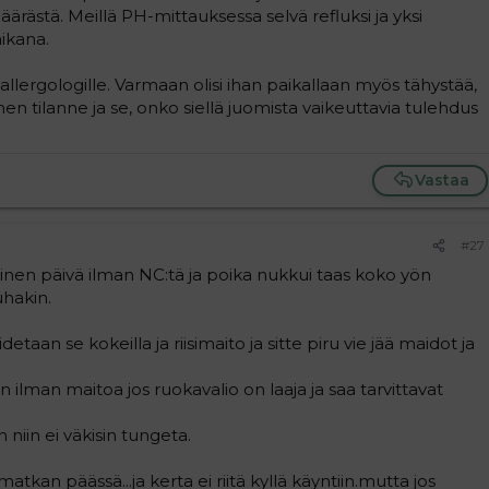
äärästä. Meillä PH-mittauksessa selvä refluksi ja yksi
ikana.
ergologille. Varmaan olisi ihan paikallaan myös tähystää,
inen tilanne ja se, onko siellä juomista vaikeuttavia tulehdus
Vastaa
#27
oinen päivä ilman NC:tä ja poika nukkui taas koko yön
uhakin.
taan se kokeilla ja riisimaito ja sitte piru vie jää maidot ja
 ilman maitoa jos ruokavalio on laaja ja saa tarvittavat
 niin ei väkisin tungeta.
tkan päässä...ja kerta ei riitä kyllä käyntiin.mutta jos