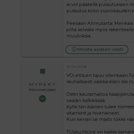
36
ei voi päätellä pulautuksien m
pulautus koko vuorokauden a
Peesaan Ahmutarta: Menkää all
jotta selviäisi myös rakenteell
muutoksia.
Ilmoita asiaton viesti
10.04.2008
VOi että,en tajuu ollenkaan.T
rauhallisesti vaikka eilen iski n
M Y R K K Y
Aktiivinen jäsen
Ostin kauramaitoa kaappiin,taide
03.12.2006
vaadin kalkkilisää.
8 069
Kyllä tän ikäinen tulee toimeen
0
vitamiinit ja hivenaineet.
36
Kun kerran se maito tökkii näin
TUsku,hki,tre on kaikki samanma