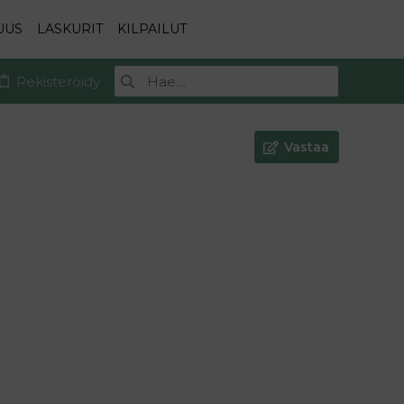
UUS
LASKURIT
KILPAILUT
Rekisteröidy
Vastaa