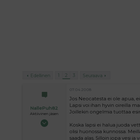
i
t
t
i
t
a
j
a
1
2
3
Edellinen
Seuraava
07.04.2008
Jos Neocatesta ei ole apua, ei 
Lapsi voi ihan hyvin oireilla 
NallePuh82
Joillekin ongelmia tuottaa es
Aktiivinen jäsen
06.10.2006
Koska lapsi ei halua juoda vett
3 950
olisi huonossa kunnossa. Mei
0
saada alas. Silloin jopa vesi j