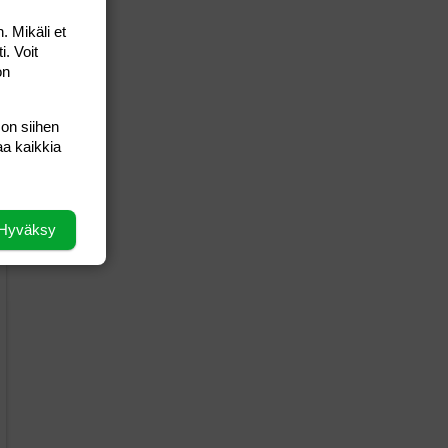
. Mikäli et
i. Voit
on
 on siihen
aa kaikkia
Hyväksy