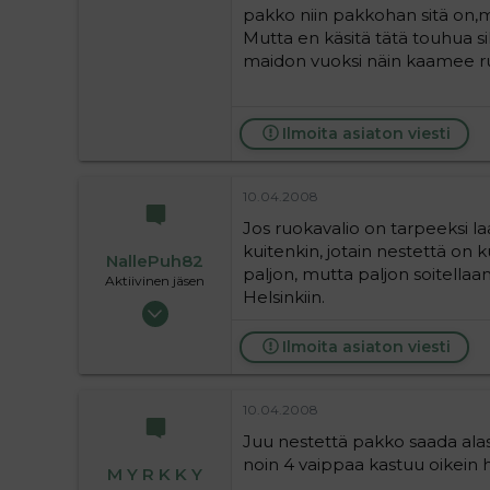
pakko niin pakkohan sitä on,me
Mutta en käsitä tätä touhua sill
maidon vuoksi näin kaamee 
Ilmoita asiaton viesti
10.04.2008
Jos ruokavalio on tarpeeksi laaj
kuitenkin, jotain nestettä on 
NallePuh82
paljon, mutta paljon soitellaan 
Aktiivinen jäsen
Helsinkiin.
06.10.2006
3 950
Ilmoita asiaton viesti
0
36
10.04.2008
Juu nestettä pakko saada alas
noin 4 vaippaa kastuu oikein h
M Y R K K Y