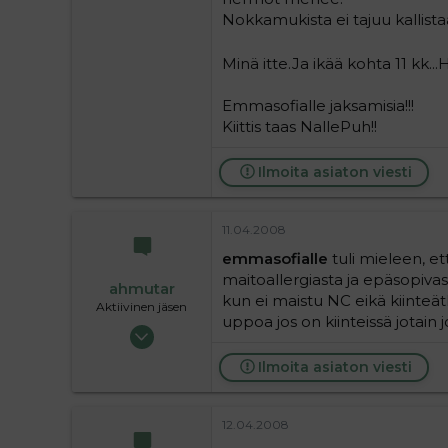
Nokkamukista ei tajuu kallist
Minä itte.Ja ikää kohta 11 kk..
Emmasofialle jaksamisia!!!
Kiittis taas NallePuh!!
Ilmoita asiaton viesti
11.04.2008
emmasofialle
tuli mieleen, e
maitoallergiasta ja epäsopivast
ahmutar
kun ei maistu NC eikä kiinteä
Aktiivinen jäsen
uppoa jos on kiinteissä jotain 
23.10.2007
1 200
Ilmoita asiaton viesti
0
36
12.04.2008