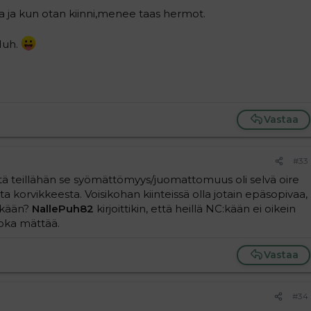
aa ja kun otan kiinni,menee taas hermot.
.Huh.
Vastaa
#33
ttä teillähän se syömättömyys/juomattomuus oli selvä oire
a korvikkeesta. Voisikohan kiinteissä olla jotain epäsopivaa,
tkään?
NallePuh82
kirjoittikin, että heillä NC:kään ei oikein
joka mättää.
Vastaa
#34