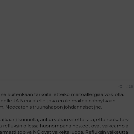
#26
se kuitenkaan tarkoita, etteikö maitoallergiaa voisi olla.
maidolle JA Neocatelle, joka ei ole maitoa nähnytkään.
im. Neocaten sitruunahapon johdannaiset jne.
ä(kään) kunnolla, antaa vähän viitettä siitä, että ruokatorvi
llä refluksin ollessa huonompana nesteet ovat vaikeampia
a varmasti sopiva NC ovat vaikeita juoda. Refluksin vaikeutta