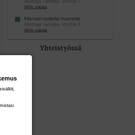
Aloittaja: vierailija
Viestiä: 1
Aihe vapaa
Mä voin todella huonosti
Aloittaja: vierailija
Viestiä: 3
Aihe vapaa
Yhteistyössä
okemus
isällöt,
mis­tasi