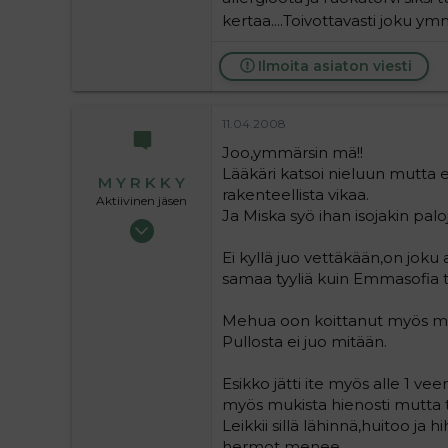
kertaa....Toivottavasti joku ymm
Ilmoita asiaton viesti
11.04.2008
Joo,ymmärsin mä!!
Lääkäri katsoi nieluun mutta ei 
M Y R K K Y
rakenteellista vikaa.
Aktiivinen jäsen
Ja Miska syö ihan isojakin palo
03.12.2006
8 069
Ei kyllä juo vettäkään,on joku a
0
samaa tyyliä kuin Emmasofia te
36
Mehua oon koittanut myös mu
Pullosta ei juo mitään.
Esikko jätti ite myös alle 1 ve
myös mukista hienosti mutta t
Leikkii sillä lähinnä,huitoo j
hermot menee.