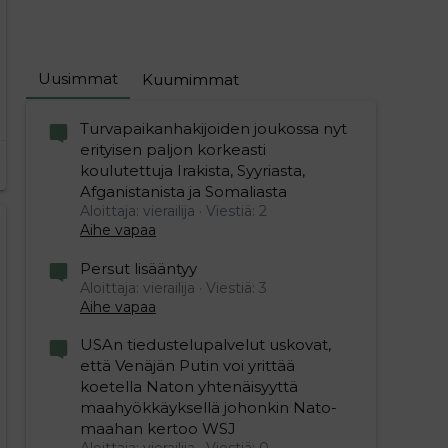
Uusimmat
Kuumimmat
Turvapaikanhakijoiden joukossa nyt
erityisen paljon korkeasti
koulutettuja Irakista, Syyriasta,
Afganistanista ja Somaliasta
Aloittaja: vierailija
Viestiä: 2
Aihe vapaa
Persut lisääntyy
Aloittaja: vierailija
Viestiä: 3
Aihe vapaa
USAn tiedustelupalvelut uskovat,
että Venäjän Putin voi yrittää
koetella Naton yhtenäisyyttä
maahyökkäyksellä johonkin Nato-
maahan kertoo WSJ
Aloittaja: vierailija
Viestiä: 0