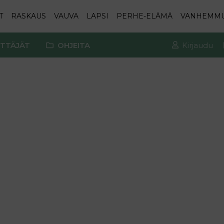
T
RASKAUS
VAUVA
LAPSI
PERHE-ELÄMÄ
VANHEMM
TTÄJÄT
OHJEITA
Kirjaudu