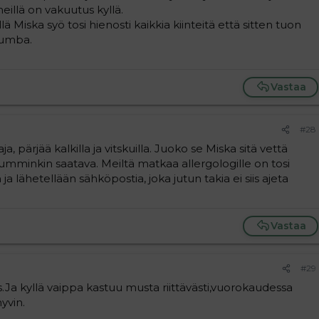
illä on vakuutus kyllä.
ä Miska syö tosi hienosti kaikkia kiinteitä että sitten tuon
rumba.
Vastaa
#28
a, pärjää kalkilla ja vitskuilla. Juoko se Miska sitä vettä
kumminkin saatava. Meiltä matkaa allergologille on tosi
ja lähetellään sähköpostia, joka jutun takia ei siis ajeta
Vastaa
#29
.Ja kyllä vaippa kastuu musta riittävästi,vuorokaudessa
yvin.