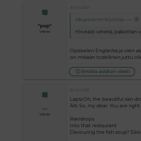
19.04.2012
Alkuperäinen kirjoittaja
---
:
"pop"
HIrveästi virheitä, paikoittain 
Vieras
Opiskelen Englantia ja olen 
on mikään todellinen juttu oll
Ilmoita asiaton viesti
19.04.2012
Lapsi:Oh, the beautiful rain 
Äiti: So, my dear. You are righ
---
Vieras
Raindrops.
Into that restaurant
Devouring the fish soup? Eikö