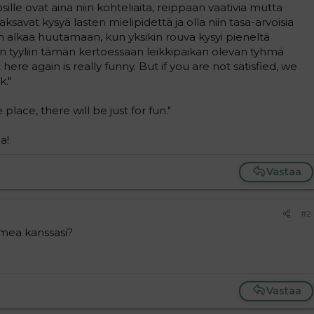
psille ovat aina niin kohteliaita, reippaan vaativia mutta
jaksavat kysyä lasten mielipidettä ja olla niin tasa-arvoisia
n alkaa huutamaan, kun yksikin rouva kysyi pieneltä
 tyyliin tämän kertoessaan leikkipaikan olevan tyhmä
here again is really funny. But if you are not satisfied, we
k."
 place, there will be just for fun."
a!
Vastaa
#2
omea kanssasi?
Vastaa