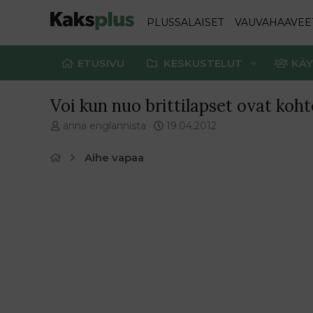
PLUSSALAISET
VAUVAHAAVEE
ETUSIVU
KESKUSTELUT
KÄY
Voi kun nuo brittilapset ovat koht
V
E
anna englannista
19.04.2012
i
n
e
s
Aihe vapaa
s
i
t
m
i
m
k
ä
e
i
t
n
j
e
u
n
n
v
a
i
l
e
o
s