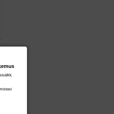
okemus
isällöt,
mis­tasi