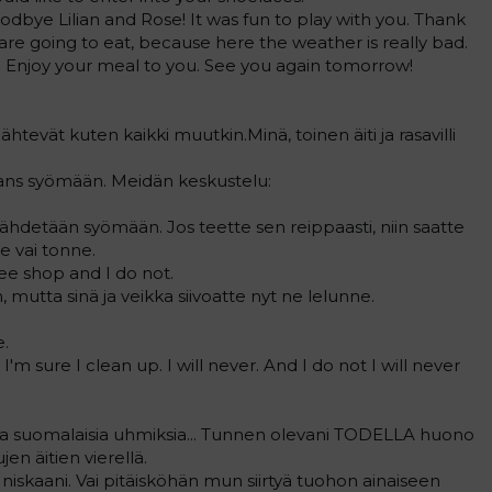
odbye Lilian and Rose! It was fun to play with you. Thank
are going to eat, because here the weather is really bad.
. Enjoy your meal to you. See you again tomorrow!
ähtevät kuten kaikki muutkin.Minä, toinen äiti ja rasavilli
ans syömään. Meidän keskustelu:
 lähdetään syömään. Jos teette sen reippaasti, niin saatte
 vai tonne.
ffee shop and I do not.
 mutta sinä ja veikka siivoatte nyt ne lelunne.
e.
 I'm sure I clean up. I will never. And I do not I will never
evia suomalaisia uhmiksia... Tunnen olevani TODELLA huono
en äitien vierellä.
niskaani. Vai pitäisköhän mun siirtyä tuohon ainaiseen