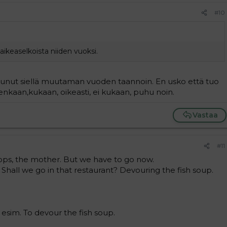
#10
vaikeaselkoista niiden vuoksi.
asunut siellä muutaman vuoden taannoin. En usko että tuo
enkaan,kukaan, oikeasti, ei kukaan, puhu noin.
Vastaa
#11
drops, the mother. But we have to go now.
t. Shall we go in that restaurant? Devouring the fish soup.
 esim. To devour the fish soup.