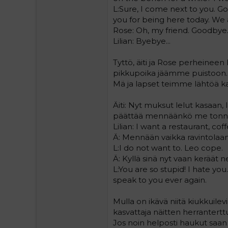
L:Sure, I come next to you. Go
you for being here today. We 
Rose: Oh, my friend. Goodbye
Lilian: Byebye...
Tyttö, äiti ja Rose perheineen l
pikkupoika jäämme puistoon.
Mä ja lapset teimme lähtöä k
Äiti: Nyt muksut lelut kasaan,
päättää mennäänkö me tonne
Lilian: I want a restaurant, co
Ä: Mennään vaikka ravintolaan,
L:I do not want to. Leo cope.
Ä: Kyllä sinä nyt vaan keräät n
L:You are so stupid! I hate you.
speak to you ever again.
Mulla on ikävä niitä kiukkuil
kasvattaja näitten herranterttuj
Jos noin helposti haukut saan 