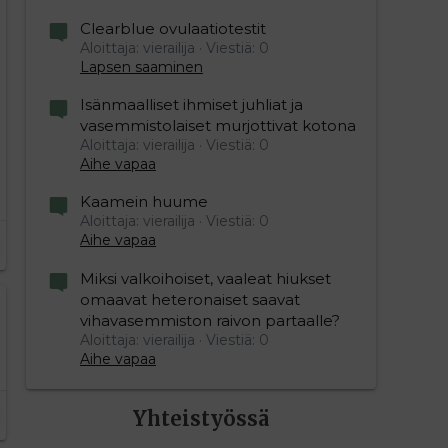
Clearblue ovulaatiotestit
Aloittaja: vierailija
Viestiä: 0
Lapsen saaminen
Isänmaalliset ihmiset juhliat ja
vasemmistolaiset murjottivat kotona
Aloittaja: vierailija
Viestiä: 0
Aihe vapaa
Kaamein huume
Aloittaja: vierailija
Viestiä: 0
Aihe vapaa
Miksi valkoihoiset, vaaleat hiukset
omaavat heteronaiset saavat
vihavasemmiston raivon partaalle?
Aloittaja: vierailija
Viestiä: 0
Aihe vapaa
Yhteistyössä