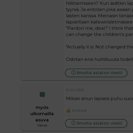
hillitsemiseen? Kun äiditkin la
tyyniä. Ja eritoten joka asiaan 
lasten kanssa. Meinasin tänää
lapseltaan katewinsletmäiseen
"Pardon me, dear? I think that 
can change the children's par
"Actually it is. Not changed the
Odotan ensi huhtikuuta todell
Ilmoita asiaton viesti
19.04.2012
Miksei sinun lapsesi puhu su
myös
Anatolia
R
ulkomailla
e
asuva
a
Ilmoita asiaton viesti
Vieras
c
t