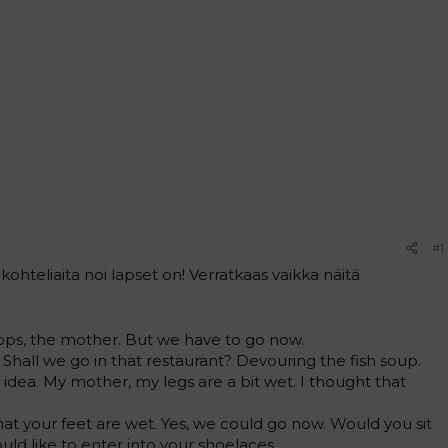
#1
kohteliaita noi lapset on! Verratkaas vaikka näitä
drops, the mother. But we have to go now.
t. Shall we go in that restaurant? Devouring the fish soup.
d idea. My mother, my legs are a bit wet. I thought that
 that your feet are wet. Yes, we could go now. Would you sit
uld like to enter into your shoelaces.