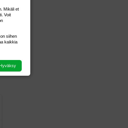
. Mikäli et
i. Voit
on
 on siihen
aa kaikkia
Hyväksy