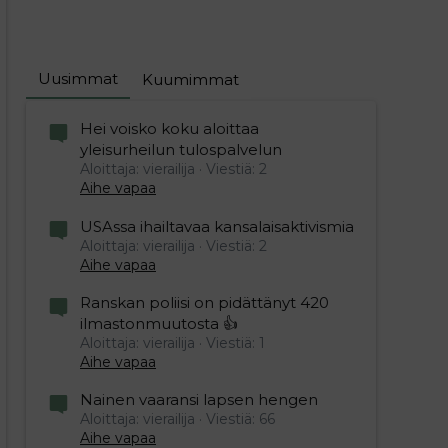
Uusimmat
Kuumimmat
Hei voisko koku aloittaa
yleisurheilun tulospalvelun
Aloittaja: vierailija
Viestiä: 2
Aihe vapaa
USAssa ihailtavaa kansalaisaktivismia
Aloittaja: vierailija
Viestiä: 2
Aihe vapaa
Ranskan poliisi on pidättänyt 420
ilmastonmuutosta 👍
Aloittaja: vierailija
Viestiä: 1
Aihe vapaa
Nainen vaaransi lapsen hengen
Aloittaja: vierailija
Viestiä: 66
Aihe vapaa