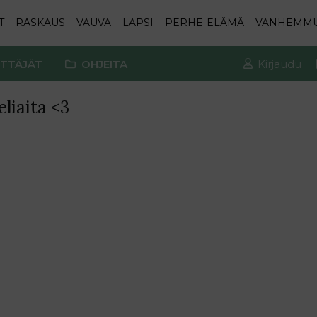
T
RASKAUS
VAUVA
LAPSI
PERHE-ELÄMÄ
VANHEMM
TTÄJÄT
OHJEITA
Kirjaudu
eliaita <3