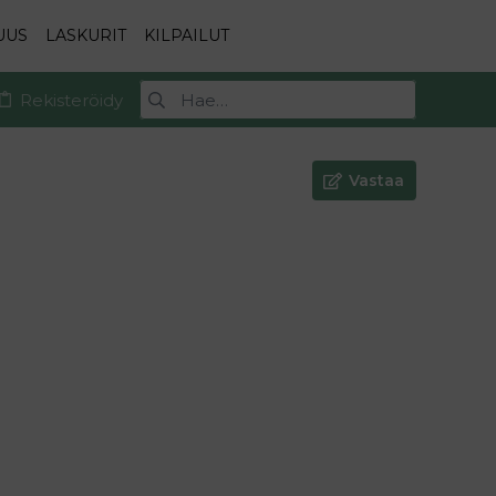
UUS
LASKURIT
KILPAILUT
Rekisteröidy
Vastaa