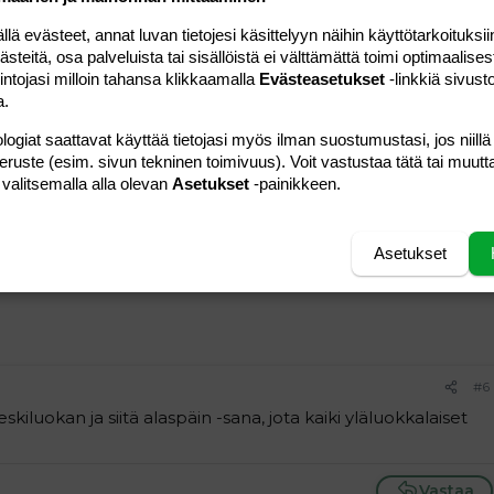
 evästeet, annat luvan tietojesi käsittelyyn näihin käyttötarkoituksiin
n niinkuin suomessakin, riippuu perheestä. itseasiassa
teitä, osa palveluista tai sisällöistä ei välttämättä toimi optimaalisest
kaisemmat lapset ovat huonotapaisempia.
intojasi milloin tahansa klikkaamalla
Evästeasetukset
-linkkiä sivust
ta, suosittelen syvästi hullunhauskaa, mutta valaisevaa
a.
glish.
logiat saattavat käyttää tietojasi myös ilman suostumustasi, jos niillä
puhu noin, vaikka kirjoitusvirheet laskiskin pois, niin kieli on
peruste (esim. sivun tekninen toimivuus). Voit vastustaa tätä tai muutt
 ihan merkillistä... joko vedetty hatusta tai kyseessä joku
 valitsemalla alla olevan
Asetukset
-painikkeen.
Vastaa
Asetukset
#6
iluokan ja siitä alaspäin -sana, jota kaiki yläluokkalaiset
Vastaa