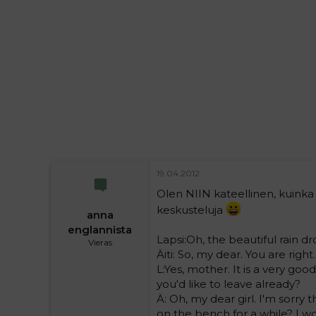
i
t
t
i
t
a
j
a
19.04.2012
Olen NIIN kateellinen, kuinka 
keskusteluja
anna
englannista
Lapsi:Oh, the beautiful rain 
Vieras
Äiti: So, my dear. You are righ
L:Yes, mother. It is a very goo
you'd like to leave already?
Ä: Oh, my dear girl. I'm sorry
on the bench for a while? I wo