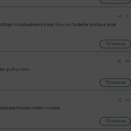
#7
ittaja muistaakseni Kate Fox, on todella loistava kirja!
Vastaa
#8
aan puhu noin.
Vastaa
#9
vaikeaselkoista niiden vuoksi.
Vastaa