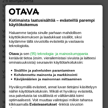
2 tl leivinjauhetta
1/2 tl suolaa
1 rkl sokeria
1 tl vaniljasokeria
Kotimaista laatusisältöä – evästeillä parempi
75 g Valio voita tai Oivariinia sulatettuna
käyttökokemus
Vatkaa munien rakenne rikki. Lisää rahka ja maito.
Haluamme tarjota sinulle parhaan mahdollisen
Sekoita joukkoon kuivat aineet. Anna taikinan turvota n.
käyttökokemuksen ja laadukkaat sisällöt, siksi
15 min. Lisää lopuksi voisula. Kuumenna vohvelirauta.
käytämme tällä sivustolla evästeitä ja vastaavia
teknologioita.
Voitele rauta parin ensimmäisen vohvelin paistoa varten.
Kaada n. 1/2 dl taikinaa raudalle. Paista vohvelit
Otava
ja sen
(95) teknologia- ja mainoskumppania
kullankeltaisiksi. Siirrä vohvelit suoraan tarjoilulautasille
keräävät tietoa (esim. vierailemis­tasi sivuista ja laitteesi
niin että ne pysyvät rapeina.
ominaisuuk­sista) seuraaviin käyttötarkoituksiin:
Sisällön ja palveluiden parantaminen
VINKKI
Kohdennettu mainonta ja markkinointi
Jätä pois sokerit ja tarjoa suolaisen täytteen kanssa.
Kävijämäärien ja mainonnan mittaaminen
Hyväksymällä evästeet, annat luvan tietojesi käsittelyyn
näihin käyttötarkoituksiin. Mikäli et hyväksy evästeitä,
Nallekarhun vohvelit
osa palveluista tai sisällöistä ei välttämättä toimi
optimaalisesti. Voit muuttaa valintojasi milloin tahansa
16 kpl
klikkaamalla
Evästeasetukset
-linkkiä sivuston
5 munaa