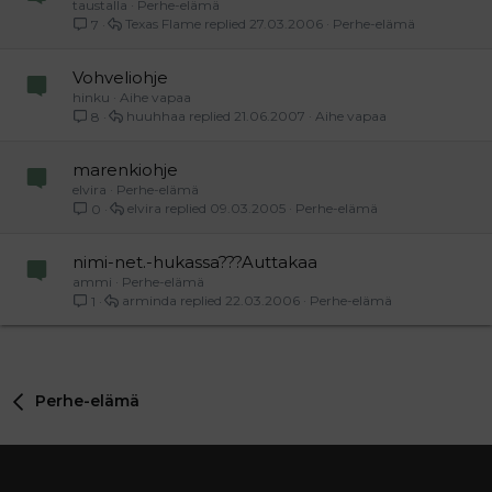
taustalla
Perhe-elämä
Texas Flame
27.03.2006
Perhe-elämä
7
Vohveliohje
hinku
Aihe vapaa
huuhhaa
21.06.2007
Aihe vapaa
8
marenkiohje
elvira
Perhe-elämä
elvira
09.03.2005
Perhe-elämä
0
nimi-net.-hukassa???Auttakaa
ammi
Perhe-elämä
arminda
22.03.2006
Perhe-elämä
1
Perhe-elämä