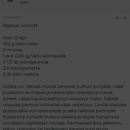
a
Jäsen
j
a
17.06.2005
#2
Rapeat vohvelit
noin 12 kpl
100 g Valio voita
3 munaa
1 prk (200 g) Valio kermaviiliä
3 1/2 dl vehnäjauhoja
2 tl leivinjauhetta
2 dl Valio maitoa
Sulata voi. Vatkaa munat kevyesti kulhon pohjalla. Lisää
joukkoon kermaviili ja keskenään sekoitetut kuivat
aineet. Lisää lopuksi jäähtynyt voisula ja maito. Säästä
voisulaa pannun vohveliraudan voiteluun. Levitä voisulaa
pullasudilla vohveliraudalle ja laita taikinaa pannulle.
Kypsennä vohvelit kullanruskeiksi ja tarjoa haluamiesi
suolaisten täytteiden kanssa. Kermavaahdon, jäätelön,
hillon, marjojen tai hedelmien kanssa sopii myös