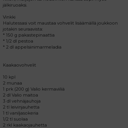
jälkiruoaksi.
Vinkki
Halutessasi voit maustaa vohvelit lisäämällä joukkoon
jotakin seuraavista:
* 150 g pakastepinaattia
* 1/2 dl pestoa
* 2 dl appelsiinimarmeladia
Kaakaovohvelit
10 kpl
2 munaa
1 prk (200 g) Valio kermaviiliä
2 dl Valio maitoa
3 dl vehnäjauhoja
2 tl leivinjauhetta
1 tl vaniljasokeria
1/2 tl suolaa
2 rkl kaakaojauhetta