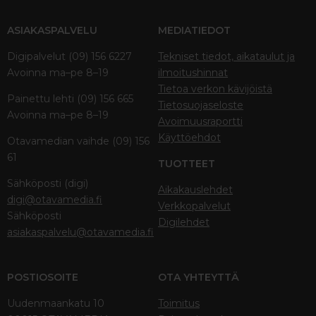
ASIAKASPALVELU
MEDIATIEDOT
Digipalvelut (09) 156 6227
Tekniset tiedot, aikataulut ja
Avoinna ma–pe 8–19
ilmoitushinnat
Tietoa verkon kävijöistä
Painettu lehti (09) 156 665
Tietosuojaseloste
Avoinna ma–pe 8–19
Avoimuusraportti
Käyttöehdot
Otavamedian vaihde (09) 156
61
TUOTTEET
Sähköposti (digi)
Aikakauslehdet
digi@otavamedia.fi
Verkkopalvelut
Sähköposti
Digilehdet
asiakaspalvelu@otavamedia.fi
POSTIOSOITE
OTA YHTEYTTÄ
Uudenmaankatu 10
Toimitus