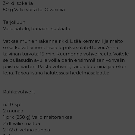
3/4 dl sokeria
50 g Valio voita tai Oivariinia
Tarjoiluun
Valiojäätelö, banaani-suklaata
Vatkaa munien rakenne rikki. Lisää kermaviili ja maito
sekä kuivat aineet. Lisää lopuksi sulatettu voi. Anna
taikinan turvota 15 min. Kuumenna vohvelirauta. Voitele
se pullasudin avulla voilla parin ensimmäisen vohvelin
paistoa varten. Paista vohvelit, tarjoa kuumina jäätelön
kera. Tarjoa lisänä halutessasi hedelmäsalaattia.
Rahkavohvelit
n. 10 kpl
2 munaa
1 prk (250 g) Valio maitorahkaa
2 dl Valio maitoa
2 1/2 dl vehnäjauhoja