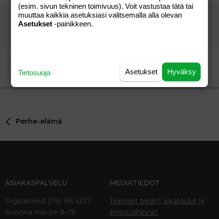
(esim. sivun tekninen toimivuus). Voit vastustaa tätä tai
muuttaa kaikkia asetuksiasi valitsemalla alla olevan
Ystäviä Turusta?
Asetukset
-painikkeen.
riikkis82
Perhe-elämä
hemmamma
07.07.2005
Perhe-elämä
5
Alajärvi + ympäristö
-mamma78-
Perhe-elämä
Asetukset
Hyväksy
Tietosuoja
-mamma78-
21.01.2005
Perhe-elämä
15
Perhe-elämä
ASIAKASPALVELU
MEDIATIEDOT
Digipalvelut (09) 156 6227
Tekniset tiedot, aikataulut ja
Avoinna ma–pe 8–19
ilmoitushinnat