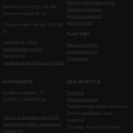
Tietoa verkon kävijöistä
Painettu lehti (09) 156 665
Tietosuojaseloste
Avoinna ma–pe 8–19
Avoimuusraportti
Käyttöehdot
Otavamedian vaihde (09) 156
61
TUOTTEET
Sähköposti (digi)
Aikakauslehdet
digi@otavamedia.fi
Verkkopalvelut
Sähköposti
Digilehdet
asiakaspalvelu@otavamedia.fi
POSTIOSOITE
OTA YHTEYTTÄ
Uudenmaankatu 10
Toimitus
00015 OTAVAMEDIA
Palautelomake
Päätoimittaja: Erkki Meriluoto
Toimituspäällikkö: Anu
Tietoa evästeiden käytöstä
Vaskimo
Käyttäytymiseen perustuva
Tuottaja: Anna Huuhtanen
mainonta