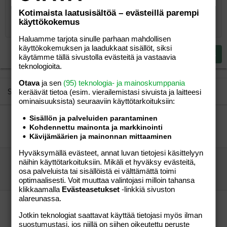
Kotimaista laatusisältöä – evästeillä parempi
10
Poista luonnos
Book Antiqua
Suurenna sisennystä
Heading 1
Keskitä
käyttökokemus
12
Courier New
Pienennä sisennystä
Tasaa oikealle
Heading 2
Haluamme tarjota sinulle parhaan mahdollisen
15
Georgia
käyttökokemuksen ja laadukkaat sisällöt, siksi
Justify text
Heading 3
Lähetä vastaus
käytämme tällä sivustolla evästeitä ja vastaavia
18
Tahoma
teknologioita.
22
Times New Roman
Otava
ja sen
(95) teknologia- ja mainoskumppania
26
Trebuchet MS
Similar threads
keräävät tietoa (esim. vierailemis­tasi sivuista ja laitteesi
ominaisuuk­sista) seuraaviin käyttötarkoituksiin:
Verdana
Länsi-Hki:stä leikkikavereita
Sisällön ja palveluiden parantaminen
Kohdennettu mainonta ja markkinointi
Maira82
Perhe-elämä
Kävijämäärien ja mainonnan mittaaminen
Maira82
17.07.2008
Perhe-elämä
0
Hyväksymällä evästeet, annat luvan tietojesi käsittelyyn
Länsi-Hki:stä leikkikavereita
näihin käyttötarkoituksiin. Mikäli et hyväksy evästeitä,
Maira82
Perhe-elämä
osa palveluista tai sisällöistä ei välttämättä toimi
Maira82
17.07.2008
Perhe-elämä
0
optimaalisesti. Voit muuttaa valintojasi milloin tahansa
klikkaamalla
Evästeasetukset
-linkkiä sivuston
alareunassa.
Tampereen ensiodottajat...
Evelyn83
Perhe-elämä
Jotkin teknologiat saattavat käyttää tietojasi myös ilman
Evelyn83
17.01.2006
Perhe-elämä
0
suostumustasi, jos niillä on siihen oikeutettu peruste