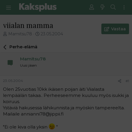
viialan mamma
Vastaa
V
E
Mamitsu78
23.05.2004
i
n
e
s
Perhe-elämä
s
i
t
m
Mamitsu78
i
m
Uusi jäsen
k
ä
e
i
t
n
23.05.2004
#1
j
e
Olen 25vuotias 10kk ikäisen poijan äiti Viialasta
u
n
lempäälän takaa.. Perheeseemme kuuluu myös isukki ja
n
v
a
i
koiruus.
l
e
Ystäviä hakusessa lähikunnista ja myöskin tampereelta.
o
s
Mailaile annianni78@jippii.fi
i
t
t
i
"Ei ole kiva olla yksin
"
t