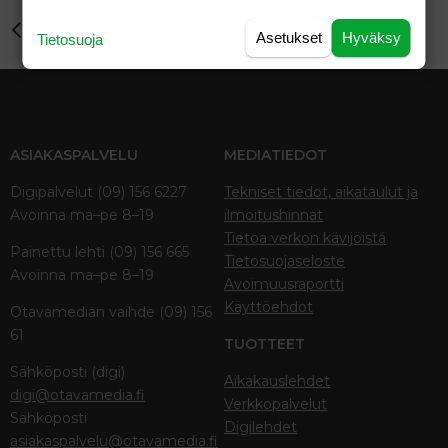
26
Trebuchet MS
Perhe-elämä
Verdana
Asetukset
Hyväksy
Tietosuoja
ASIAKASPALVELU
MEDIATIEDOT
Digipalvelut (09) 156 6227
Tekniset tiedot, aikataulut ja
Avoinna ma–pe 8–19
ilmoitushinnat
Tietoa verkon kävijöistä
Painettu lehti (09) 156 665
Tietosuojaseloste
Avoinna ma–pe 8–19
Avoimuusraportti
Käyttöehdot
Otavamedian vaihde (09) 156
61
TUOTTEET
Sähköposti (digi)
Aikakauslehdet
digi@otavamedia.fi
Verkkopalvelut
Sähköposti
Digilehdet
asiakaspalvelu@otavamedia.fi