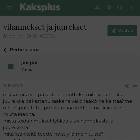
vihannekset ja juurekset
Vastaa
V
E
jee jee
18.10.2005
i
n
e
s
Perhe-elämä
s
i
t
m
jee jee
i
m
Vieras
k
ä
e
i
t
n
18.10.2005
#1
j
e
elikkä mitä voi pakastaa ja ootteko mitä vihanneksi ja
u
n
juureksia pakastanu raakana vai pitääkö ne keittää?me
n
v
a
i
ollaan pakatettu porkkanaraastetta ja nyt kaipaisin
l
e
muita ideoita.
o
s
mistä teidän muksut tykkää siis vihanneksista ja
i
t
juureksista?
t
i
mitä lisäkkeitä teette noist yllä mainituista?
t