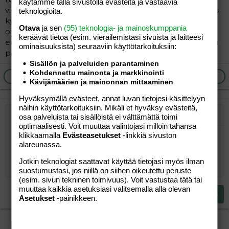
käytämme tällä sivustolla evästeitä ja vastaavia
vihanneksia/juureksia hiukan ennen pakastamista. Ei siis
teknologioita.
kypsäksi keittämistä vaan hiukan kiehautetaan vain. En
Otava
ja sen
(95) teknologia- ja mainoskumppania
oikeastaan tiedä kuin perunan sellaiseksi, joka pitää
keräävät tietoa (esim. vierailemis­tasi sivuista ja laitteesi
ensin kypsentää toisenlaiseen muotoon ennen kuin voi
ominaisuuk­sista) seuraaviin käyttötarkoituksiin:
pakastaa (ei siis keittää kokonaisina).
Sisällön ja palveluiden parantaminen
Kohdennettu mainonta ja markkinointi
Ilmoita asiaton viesti
Vastaa
Kävijämäärien ja mainonnan mittaaminen
Hyväksymällä evästeet, annat luvan tietojesi käsittelyyn
näihin käyttötarkoituksiin. Mikäli et hyväksy evästeitä,
osa palveluista tai sisällöistä ei välttämättä toimi
Järjestetty lista
Lihavoitu
Kursivoitu
Laajennettuun editoriin…
Lista
Laajennettuun editoriin…
Lisää hyperlinkki
Lisää kuva
Hymiöt
Laajennettuun editorii
Kumoa
Laajennettuu
Esikat
optimaalisesti. Voit muuttaa valintojasi milloin tahansa
klikkaamalla
Evästeasetukset
-linkkiä sivuston
Järjestämätön lista
Kirjoita vastaus...
Tasaa vasemmalle
9
Normal
Tallenna luonnos
Arial
Fontin koko
Tasaus
Lainaus
Tee uudelleen
Lisää video/media
BBCode-näkymä
Tekstiväri
Paragraph format
Lisää taulukko
Poista muotoilu
Kirjasintyyli
Insert horizontal line
Luonnokset
Yliviivaa
Spoiler
Alleviivattu
Koodi
Rivinsisäinen koodi
Rivinsisäinen spoiler
alareunassa.
10
Poista luonnos
Book Antiqua
Suurenna sisennystä
Heading 1
Keskitä
Jotkin teknologiat saattavat käyttää tietojasi myös ilman
12
Courier New
suostumustasi, jos niillä on siihen oikeutettu peruste
Pienennä sisennystä
Tasaa oikealle
Heading 2
(esim. sivun tekninen toimivuus). Voit vastustaa tätä tai
15
Georgia
muuttaa kaikkia asetuksiasi valitsemalla alla olevan
Justify text
Heading 3
Lähetä vastaus
Asetukset
-painikkeen.
18
Tahoma
22
Times New Roman