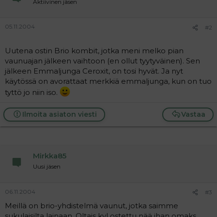
Aktiivinen jäsen
a
j
a
05.11.2004
#2
Uutena ostin Brio kombit, jotka meni melko pian
vaunuajan jälkeen vaihtoon (en ollut tyytyväinen). Sen
jälkeen Emmaljunga Ceroxit, on tosi hyvät. Ja nyt
käytössä on avorattaat merkkiä emmaljunga, kun on tuo
tyttö jo niin iso.
Ilmoita asiaton viesti
Vastaa
Mirkka85
Uusi jäsen
06.11.2004
#3
Meillä on brio-yhdistelmä vaunut, jotka saimme
sukulaisilta lainaan. Oltais kyl ostettu nää ihan omaks