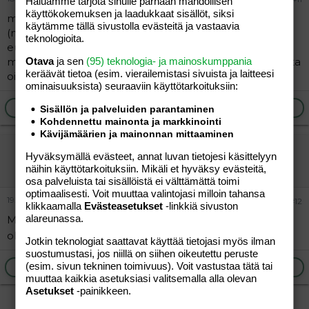
Haluamme tarjota sinulle parhaan mahdollisen
käyttökokemuksen ja laadukkaat sisällöt, siksi
meillä on emman yhdistelmävaunut vuodelta 2001
käytämme tällä sivustolla evästeitä ja vastaavia
(muistaakseni). Ostettiin käytettynä kaverilta sadalla
teknologioita.
eurolla. Hyvin on pelannu, ainut miinuspuoli on
minimaalinen koritila vaunun alla, ei saa kauppatavaroita
Otava
ja sen
(95) teknologia- ja mainoskumppania
keräävät tietoa (esim. vierailemis­tasi sivuista ja laitteesi
oikein mihinkään.
ominaisuuk­sista) seuraaviin käyttötarkoituksiin:
Ilmoita asiaton viesti
Vastaa
Sisällön ja palveluiden parantaminen
Kohdennettu mainonta ja markkinointi
Kävijämäärien ja mainonnan mittaaminen
effemia
Hyväksymällä evästeet, annat luvan tietojesi käsittelyyn
Jäsen
näihin käyttötarkoituksiin. Mikäli et hyväksy evästeitä,
osa palveluista tai sisällöistä ei välttämättä toimi
optimaalisesti. Voit muuttaa valintojasi milloin tahansa
19.12.2004
#12
klikkaamalla
Evästeasetukset
-linkkiä sivuston
alareunassa.
Meillä on mun pikkuveljen ja siskon käyttämät vaunut,
oliskohan nuo virosta ostetut... Mutta hyvät ovat!!!
Jotkin teknologiat saattavat käyttää tietojasi myös ilman
suostumustasi, jos niillä on siihen oikeutettu peruste
(esim. sivun tekninen toimivuus). Voit vastustaa tätä tai
Ilmoita asiaton viesti
Vastaa
muuttaa kaikkia asetuksiasi valitsemalla alla olevan
Asetukset
-painikkeen.