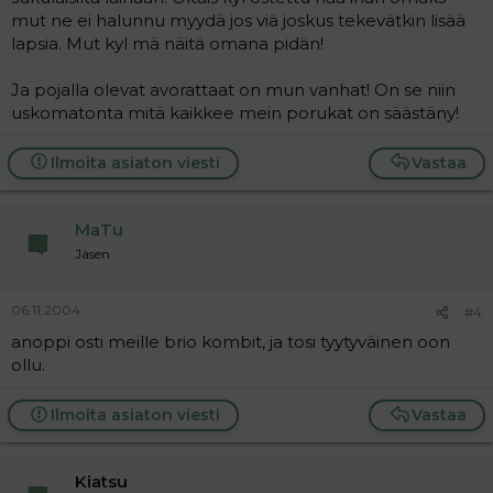
mut ne ei halunnu myydä jos viä joskus tekevätkin lisää
lapsia. Mut kyl mä näitä omana pidän!
Ja pojalla olevat avorattaat on mun vanhat! On se niin
uskomatonta mitä kaikkee mein porukat on säästäny!
Ilmoita asiaton viesti
Vastaa
MaTu
Jäsen
06.11.2004
#4
anoppi osti meille brio kombit, ja tosi tyytyväinen oon
ollu.
Ilmoita asiaton viesti
Vastaa
Kiatsu