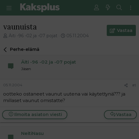
vaunuista
Vastaa
V
E
Äiti -96 -02 ja -07 pojat
05.11.2004
i
n
e
s
Perhe-elämä
s
i
t
m
Äiti -96 -02 ja -07 pojat
i
m
Jäsen
k
ä
e
i
t
n
05.11.2004
#1
j
e
ootteko ostaneet vaunut uutena vai käytettynä??? ja
u
n
millaset vaunut omistatte?
n
v
a
i
l
e
Ilmoita asiaton viesti
Vastaa
o
s
i
t
t
i
NeitiNasu
t