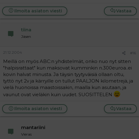
Ilmoita asiaton viesti
Vastaa
tiina
Jäsen
21.12.2004
#16
Meillä on myös ABC:n yhdistelmät, onko nuo nyt sitten
"halpisrattaat" kun maksovat kumminkin n.300euroa..ei
kovin halvat minusta. Ja täysin tyytyväisiä ollaan oltu,
tyttö nyt 2v ja kärryille on tullut PAALJON kilometrejä, ja
vielä huonoissa maastoissakin, maalla kun asutaan, ja
vaunut ovat vieläkin kuin uudet. SUOSITTELEN
Ilmoita asiaton viesti
Vastaa
mantariini
Vieras