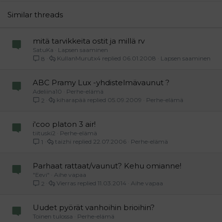
26
Trebuchet MS
Similar threads
Verdana
mitä tarvikkeita ostit ja millä rv
SatuKa
Lapsen saaminen
KullanMurutx4
06.01.2008
Lapsen saaminen
8
ABC Pramy Lux -yhdistelmävaunut ?
Adeliina10
Perhe-elämä
kiharapää
05.09.2009
Perhe-elämä
2
i'coo platon 3 air!
tiituski2
Perhe-elämä
taizhi
22.07.2006
Perhe-elämä
1
Parhaat rattaat/vaunut? Kehu omianne!
"Eevi"
Aihe vapaa
Vierras
11.03.2014
Aihe vapaa
2
Uudet pyörät vanhoihin brioihin?
Toinen tulossa
Perhe-elämä