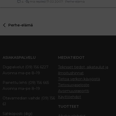
mä
17.02.2007
Perhe-elämä
4
Perhe-elämä
ASIAKASPALVELU
MEDIATIEDOT
Digipalvelut (09) 156 6227
Tekniset tiedot, aikataulut ja
Avoinna ma–pe 8–19
ilmoitushinnat
Tietoa verkon kävijöistä
Painettu lehti (09) 156 665
Tietosuojaseloste
Avoinna ma–pe 8–19
Avoimuusraportti
Käyttöehdot
Otavamedian vaihde (09) 156
61
TUOTTEET
Sähköposti (digi)