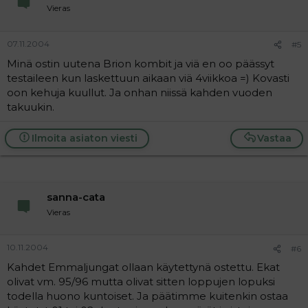
Vieras
07.11.2004
#5
Minä ostin uutena Brion kombit ja viä en oo päässyt
testaileen kun laskettuun aikaan viä 4viikkoa =) Kovasti
oon kehuja kuullut. Ja onhan niissä kahden vuoden
takuukin.
Ilmoita asiaton viesti
Vastaa
sanna-cata
Vieras
10.11.2004
#6
Kahdet Emmaljungat ollaan käytettynä ostettu. Ekat
olivat vm. 95/96 mutta olivat sitten loppujen lopuksi
todella huono kuntoiset. Ja päätimme kuitenkin ostaa