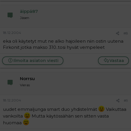
äippä87
Jäsen
18.12.2004
#8
eka oli käytetyt mut ne alko hajoileen niin ostin uutena
Firkonit jotka makso 310..tosi hyvät vempeleet
Ilmoita asiaton viesti
Vastaa
Norrsu
Vieras
18.12.2004
#9
uudet emmaljunga smart duo yhdistelmät
Vaikuttaa
vankoilta
Mutta käytössähän sen sitten vasta
huomaa