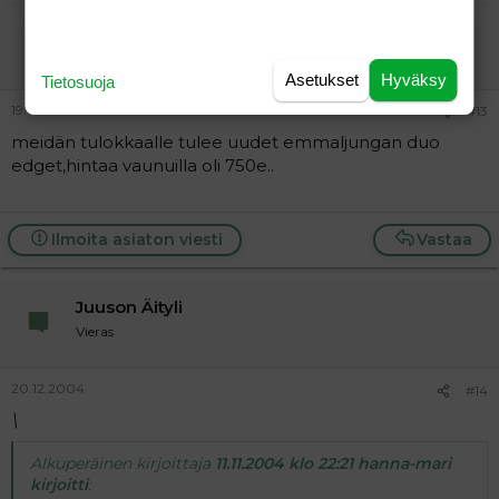
rita18
Vieras
Asetukset
Hyväksy
Tietosuoja
19.12.2004
#13
meidän tulokkaalle tulee uudet emmaljungan duo
edget,hintaa vaunuilla oli 750e..
Ilmoita asiaton viesti
Vastaa
Juuson Äityli
Vieras
20.12.2004
#14
\
Alkuperäinen kirjoittaja
11.11.2004 klo 22:21 hanna-mari
kirjoitti
: