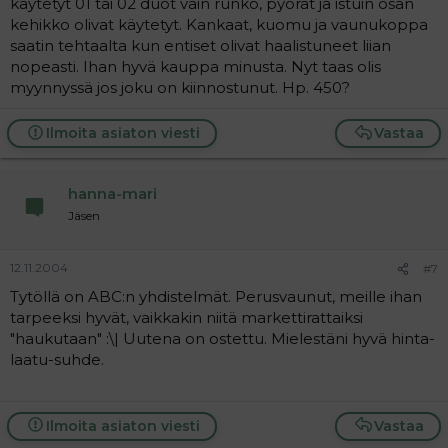
käytetyt 01 tai 02 duot vain runko, pyörät ja istuin osan
kehikko olivat käytetyt. Kankaat, kuomu ja vaunukoppa
saatin tehtaalta kun entiset olivat haalistuneet liian
nopeasti. Ihan hyvä kauppa minusta. Nyt taas olis
myynnyssä jos joku on kiinnostunut. Hp. 450?
Ilmoita asiaton viesti
Vastaa
hanna-mari
Jäsen
12.11.2004
#7
Tytöllä on ABC:n yhdistelmät. Perusvaunut, meille ihan
tarpeeksi hyvät, vaikkakin niitä markettirattaiksi
"haukutaan" :\| Uutena on ostettu. Mielestäni hyvä hinta-
laatu-suhde.
Ilmoita asiaton viesti
Vastaa