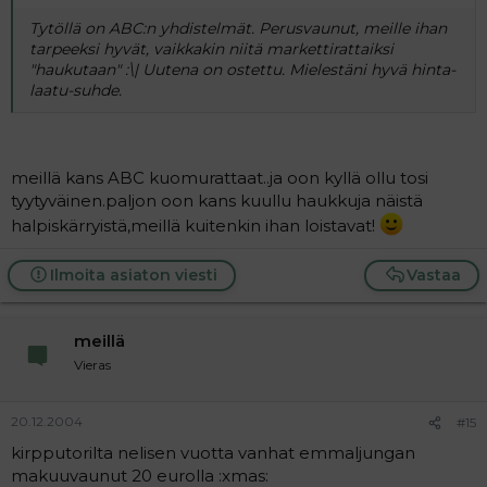
Tytöllä on ABC:n yhdistelmät. Perusvaunut, meille ihan
tarpeeksi hyvät, vaikkakin niitä markettirattaiksi
"haukutaan" :\| Uutena on ostettu. Mielestäni hyvä hinta-
laatu-suhde.
meillä kans ABC kuomurattaat..ja oon kyllä ollu tosi
tyytyväinen.paljon oon kans kuullu haukkuja näistä
halpiskärryistä,meillä kuitenkin ihan loistavat!
Ilmoita asiaton viesti
Vastaa
meillä
Vieras
20.12.2004
#15
kirpputorilta nelisen vuotta vanhat emmaljungan
makuuvaunut 20 eurolla :xmas: