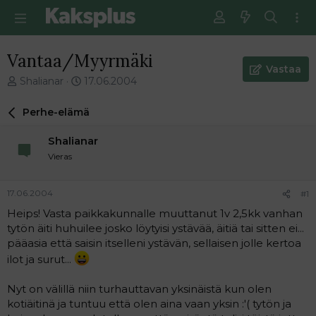
Vantaa/Myyrmäki
Vastaa
V
E
Shalianar
17.06.2004
i
n
e
s
Perhe-elämä
s
i
t
m
Shalianar
i
m
Vieras
k
ä
e
i
t
n
17.06.2004
#1
j
e
Heips! Vasta paikkakunnalle muuttanut 1v 2,5kk vanhan
u
n
tytön äiti huhuilee josko löytyisi ystävää, äitiä tai sitten ei...
n
v
a
i
pääasia että saisin itselleni ystävän, sellaisen jolle kertoa
l
e
ilot ja surut...
o
s
i
t
Nyt on välillä niin turhauttavan yksinäistä kun olen
t
i
kotiäitinä ja tuntuu että olen aina vaan yksin :'( tytön ja
t