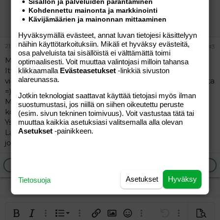
Sisällön ja palveluiden parantaminen
Peppi Pitkätossu
Kohdennettu mainonta ja markkinointi
Kävijämäärien ja mainonnan mittaaminen
Uusi jäsen
Hyväksymällä evästeet, annat luvan tietojesi käsittelyyn
näihin käyttötarkoituksiin. Mikäli et hyväksy evästeitä,
21.06.2004
#3
osa palveluista tai sisällöistä ei välttämättä toimi
Moi!
optimaalisesti. Voit muuttaa valintojasi milloin tahansa
Itse en ole myyrmäestä mutta ihan
klikkaamalla
Evästeasetukset
-linkkiä sivuston
alareunassa.
vierestä,malminkartanosta,ihan myrtsin ja maltsun rajalta
=)
Jotkin teknologiat saattavat käyttää tietojasi myös ilman
Mulla tyttö 3,5 v ja perheeseen kuullu lisäksi kisuja ja
suostumustasi, jos niillä on siihen oikeutettu peruste
koira,
(esim. sivun tekninen toimivuus). Voit vastustaa tätä tai
Ystävää täälläkin kaivattaisiin...Olen itse kohta 26 v.
muuttaa kaikkia asetuksiasi valitsemalla alla olevan
Asetukset
-painikkeen.
Laitappa yksityisviestii jos kiinnostaa tutstuu,myös sinä
joka olit kannelmäestä =)
Ilmoita asiaton viesti
Vastaa
Asetukset
Hyväksy
Tietosuoja
Järjestetty lista
Lihavoitu
Kursivoitu
Laajennettuun editoriin…
Lista
Laajennettuun editoriin…
Lisää hyperlinkki
Lisää kuva
Hymiöt
Laajennettuun editorii
Kumoa
Laajennettuu
Esikat