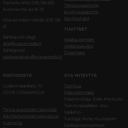
Painettu lehti (09) 156 665
Tietosuojaseloste
Avoinna ma–pe 8–19
Avoimuusraportti
Käyttöehdot
Otavamedian vaihde (09) 156
61
TUOTTEET
Sähköposti (digi)
Aikakauslehdet
digi@otavamedia.fi
Verkkopalvelut
Sähköposti
Digilehdet
asiakaspalvelu@otavamedia.fi
POSTIOSOITE
OTA YHTEYTTÄ
Uudenmaankatu 10
Toimitus
00015 OTAVAMEDIA
Palautelomake
Päätoimittaja: Erkki Meriluoto
Toimituspäällikkö: Anu
Tietoa evästeiden käytöstä
Vaskimo
Käyttäytymiseen perustuva
Tuottaja: Anna Huuhtanen
mainonta
Sähköpostiosoitteet: