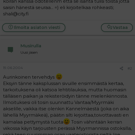
koiran kanssa odotellenm että se isäntä tulisi töistä jotta
a
saisin hänestä seuraa... =) eli kirjoitelkaa rohkeasti;
j
shali@city.fi
a
Ilmoita asiaton viesti
Vastaa
Musirulla
Uusi jäsen
19.06.2004
#2
Aurinkoinen tervehdys
Eksyin tänne kaksplussan sivuille ensimmäistä kertaa,
tarkoituksena oli katsoa lehtitilauksia, mutta huomasin
tälläisen paikan ja rekisteröidyin tänne mielenkiinnosta.
Ilmoituksesi oli tosin suunnattu Vantaa/Myyrmäki
akselille, vaikka itse olenkin Kannelmäestä (joka on aika
lähellä Myyrmäkeä), päätin silti kirjoittaa,toivottavasti en
kamalaa pettymystä tuota
Tosin vähintään kerran
viikossa käyn tarjousten perässä Myyrmannissa ostoksilla,
sekä teen suurimman osan vaateostosista sieltä (ne