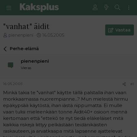
"vanhat" äidit
Vastaa
V
E
pienenpieni
16.05.2005
i
n
e
s
Perhe-elämä
s
i
t
m
pienenpieni
i
m
Vieras
k
ä
e
i
t
n
16.05.2005
#1
j
e
Minkä takia te "vanhat" käytte tällä palstalla ihan vaan
u
n
morkkaamassa nuorempianne...? Mun mielestä hirmu
n
v
a
i
epäkypsää käytöstä, ihan iästä riippumatta. Ei mulle
l
e
vaan tulisi mieleenkään tonne Äidit40+ osioon mennä
o
s
kertomaan että "ettekö te nyt tiedä eläkeläiset mitä
i
t
kaikkia riskejä liittyy pelkästään teidänikäisten
t
i
raskauteen, ja arvatkaapa mitä lapsenne ajattelevat
t