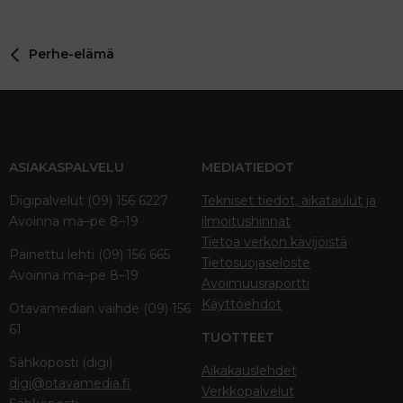
22
Times New Roman
26
Trebuchet MS
Perhe-elämä
Verdana
ASIAKASPALVELU
MEDIATIEDOT
Digipalvelut (09) 156 6227
Tekniset tiedot, aikataulut ja
Avoinna ma–pe 8–19
ilmoitushinnat
Tietoa verkon kävijöistä
Painettu lehti (09) 156 665
Tietosuojaseloste
Avoinna ma–pe 8–19
Avoimuusraportti
Käyttöehdot
Otavamedian vaihde (09) 156
61
TUOTTEET
Sähköposti (digi)
Aikakauslehdet
digi@otavamedia.fi
Verkkopalvelut