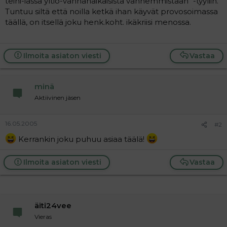
teini-iässä yltiö-vanhanaikaisista vanhemmistaan" -tyyliin.
a
Tuntuu siltä että noilla ketkä ihan käyvät provosoimassa
j
täällä, on itsellä joku henk.koht. ikäkriisi menossa.
a
Ilmoita asiaton viesti
Vastaa
minä
Aktiivinen jäsen
16.05.2005
#2
Kerrankin joku puhuu asiaa täälä!
Ilmoita asiaton viesti
Vastaa
äiti24vee
Vieras