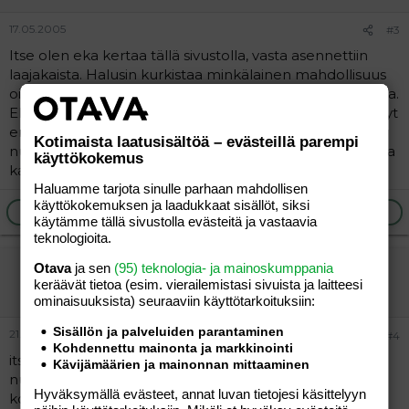
17.05.2005
#3
Itse olen eka kertaa tällä sivustolla, vasta asennettiin
laajakaista. Halusin kurkistaa minkälainen mahdollisuus
ois ollu jutella ikätovereiden kanssa esikoista odotellessa.
Eli olen ollut itse nuori äiti 19vee kun ekan sain vaikka nyt
en enää kriteereihin mahdukaan =) Tsemppiä kaikille
Kotimaista laatusisältöä – evästeillä parempi
nuorille äideille, olkaa ylpeitä kun kannatte vastuunne ja
käyttökokemus
katsokaa rohkeesti silmiin kauhistelijoita!
Haluamme tarjota sinulle parhaan mahdollisen
käyttökokemuksen ja laadukkaat sisällöt, siksi
Ilmoita asiaton viesti
Vastaa
käytämme tällä sivustolla evästeitä ja vastaavia
teknologioita.
äiskä 83
Otava
ja sen
(95) teknologia- ja mainoskumppania
keräävät tietoa (esim. vierailemis­tasi sivuista ja laitteesi
Vieras
ominaisuuk­sista) seuraaviin käyttötarkoituksiin:
Sisällön ja palveluiden parantaminen
21.05.2005
#4
Kohdennettu mainonta ja markkinointi
itse olin 20 saadessani esikoiseni,ja olisin tehnyt
Kävijämäärien ja mainonnan mittaaminen
nuorempanakin jos olis tämä nykyinen mies silloin jo
Hyväksymällä evästeet, annat luvan tietojesi käsittelyyn
kolahtanut kohdalle!!!tekemisen puutetta sanon