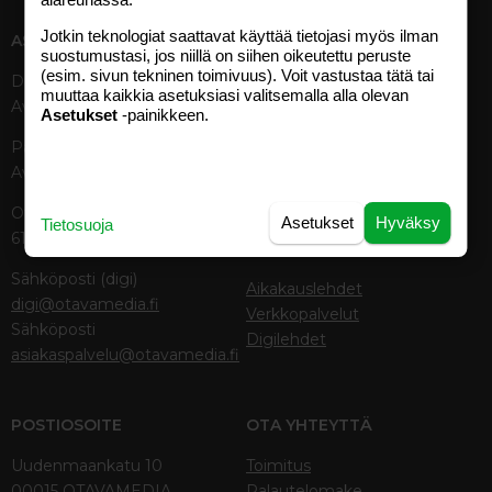
Jotkin teknologiat saattavat käyttää tietojasi myös ilman
ASIAKASPALVELU
MEDIATIEDOT
suostumustasi, jos niillä on siihen oikeutettu peruste
(esim. sivun tekninen toimivuus). Voit vastustaa tätä tai
Digipalvelut (09) 156 6227
Tekniset tiedot, aikataulut ja
muuttaa kaikkia asetuksiasi valitsemalla alla olevan
Avoinna ma–pe 8–19
ilmoitushinnat
Asetukset
-painikkeen.
Tietoa verkon kävijöistä
Painettu lehti (09) 156 665
Tietosuojaseloste
Avoinna ma–pe 8–19
Avoimuusraportti
Käyttöehdot
Otavamedian vaihde (09) 156
Asetukset
Hyväksy
Tietosuoja
61
TUOTTEET
Sähköposti (digi)
Aikakauslehdet
digi@otavamedia.fi
Verkkopalvelut
Sähköposti
Digilehdet
asiakaspalvelu@otavamedia.fi
POSTIOSOITE
OTA YHTEYTTÄ
Uudenmaankatu 10
Toimitus
00015 OTAVAMEDIA
Palautelomake