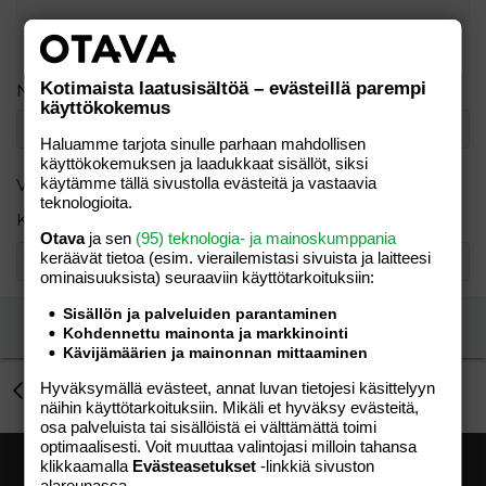
Verdana
Kotimaista laatusisältöä – evästeillä parempi
Nimimerkki
käyttökokemus
Haluamme tarjota sinulle parhaan mahdollisen
käyttökokemuksen ja laadukkaat sisällöt, siksi
käytämme tällä sivustolla evästeitä ja vastaavia
Varmistus
teknologioita.
Kuinka monta kirjainta on sanassa KIRAHVI?
Otava
ja sen
(95) teknologia- ja mainoskumppania
keräävät tietoa (esim. vierailemis­tasi sivuista ja laitteesi
ominaisuuk­sista) seuraaviin käyttötarkoituksiin:
Sisällön ja palveluiden parantaminen
Lähetä vastaus
Kohdennettu mainonta ja markkinointi
Kävijämäärien ja mainonnan mittaaminen
Hyväksymällä evästeet, annat luvan tietojesi käsittelyyn
välilihan hieronnasta
näihin käyttötarkoituksiin. Mikäli et hyväksy evästeitä,
osa palveluista tai sisällöistä ei välttämättä toimi
optimaalisesti. Voit muuttaa valintojasi milloin tahansa
klikkaamalla
Evästeasetukset
-linkkiä sivuston
alareunassa.