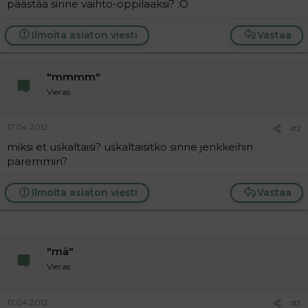
päästää sinne vaihto-oppilaaksi? :O
a
j
a
Ilmoita asiaton viesti
Vastaa
"mmmm"
Vieras
17.04.2012
#2
miksi et uskaltaisi? uskaltaisitko sinne jenkkeihin
paremmin?
Ilmoita asiaton viesti
Vastaa
"mä"
Vieras
17.04.2012
#3