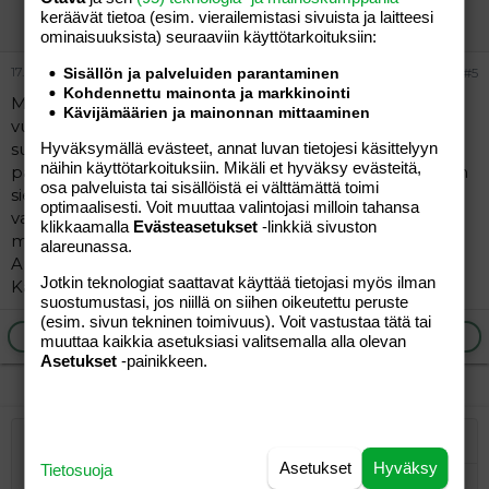
Vieras
keräävät tietoa (esim. vierailemis­tasi sivuista ja laitteesi
ominaisuuk­sista) seuraaviin käyttötarkoituksiin:
17.04.2012
Sisällön ja palveluiden parantaminen
#5
Kohdennettu mainonta ja markkinointi
Miksei. Itse suosittelisin kuitenkin miettimään oisko vika
Kävijämäärien ja mainonnan mittaaminen
vuosi parempi (kävisi kaks täällä ensin) ja voisi siten
suorittaa "Ruotsin ylppärit" mahdollisesti siis Ruotsin
Hyväksymällä evästeet, annat luvan tietojesi käsittelyyn
näihin käyttötarkoituksiin. Mikäli et hyväksy evästeitä,
päättötodistuksen ja hakea sen maan systeemillä sitten
osa palveluista tai sisällöistä ei välttämättä toimi
sielläkin yhteishaussa korkeakouluihin. Kasvattaisi
optimaalisesti. Voit muuttaa valintojasi milloin tahansa
valtavasti hakurepertuoosia - toki kysymykseen tulisi
klikkaamalla
Evästeasetukset
-linkkiä sivuston
myös Suomen ruotsinkieliset korkeakoulut: Hanken,
alareunassa.
Arcada, ÅA...
Jotkin teknologiat saattavat käyttää tietojasi myös ilman
Kannattanee mielestäni ottaa selvää, miten onnistuu...
suostumustasi, jos niillä on siihen oikeutettu peruste
(esim. sivun tekninen toimivuus). Voit vastustaa tätä tai
Ilmoita asiaton viesti
Vastaa
muuttaa kaikkia asetuksiasi valitsemalla alla olevan
Asetukset
-painikkeen.
Järjestetty lista
Lihavoitu
Kursivoitu
Laajennettuun editoriin…
Lista
Laajennettuun editoriin…
Lisää hyperlinkki
Lisää kuva
Hymiöt
Laajennettuun editorii
Kumoa
Laajennettuu
Esikat
Asetukset
Hyväksy
Tietosuoja
Järjestämätön lista
Kirjoita vastaus...
Tasaa vasemmalle
9
Normal
Tallenna luonnos
Arial