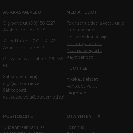
ASIAKASPALVELU
MEDIATIEDOT
Digipalvelut (09) 156 6227
Tekniset tiedot, aikataulut ja
Avoinna ma–pe 8–19
ilmoitushinnat
Tietoa verkon kävijöistä
Painettu lehti (09) 156 665
Tietosuojaseloste
Avoinna ma–pe 8–19
Avoimuusraportti
Käyttöehdot
Otavamedian vaihde (09) 156
61
TUOTTEET
Sähköposti (digi)
Aikakauslehdet
digi@otavamedia.fi
Verkkopalvelut
Sähköposti
Digilehdet
asiakaspalvelu@otavamedia.fi
POSTIOSOITE
OTA YHTEYTTÄ
Uudenmaankatu 10
Toimitus