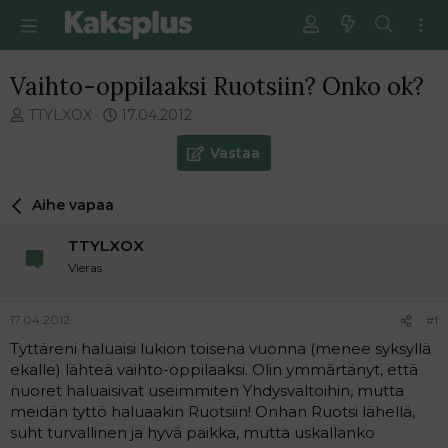
Vaihto-oppilaaksi Ruotsiin? Onko ok?
V
E
TTYLXOX
17.04.2012
i
n
e
s
Vastaa
s
i
t
m
Aihe vapaa
i
m
k
ä
TTYLXOX
e
i
t
n
Vieras
j
e
u
n
17.04.2012
#1
n
v
a
i
Tyttäreni haluaisi lukion toisena vuonna (menee syksyllä
l
e
ekalle) lähteä vaihto-oppilaaksi. Olin ymmärtänyt, että
o
s
nuoret haluaisivat useimmiten Yhdysvaltoihin, mutta
i
t
meidän tyttö haluaakin Ruotsiin! Onhan Ruotsi lähellä,
t
i
suht turvallinen ja hyvä paikka, mutta uskallanko
t