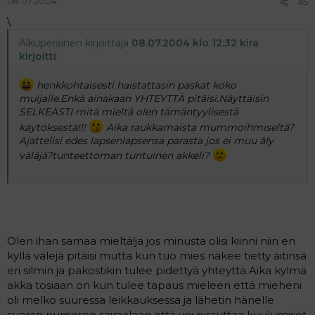
08.07.2004
#5
\
Alkuperäinen kirjoittaja
08.07.2004 klo 12:32 kira
kirjoitti
:
henkkohtaisesti haistattasin paskat koko
muijalle.Enkä ainakaan YHTEYTTÄ pitäisi.Näyttäisin
SELKEÄSTI mitä mieltä olen tämäntyylisestä
käytöksestä!!!
Aika raukkamaista mummoihmiseltä?
Ajattelisi edes lapsenlapsensa parasta jos ei muu äly
väläjä?tunteettoman tuntuinen akkeli?
Olen ihan samaa mieltä!ja jos minusta olisi kiinni niin en
kyllä välejä pitäisi mutta kun tuo mies näkee tietty äitinsä
eri silmin ja pakostikin tulee pidettyä yhteyttä.Aika kylmä
akka tosiaan on kun tulee tapaus mieleen että mieheni
oli melko suuressa leikkauksessa ja lähetin hänelle
suoran numeron sairaalaan että voi pirauttaa kuulumiset