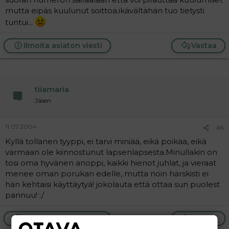
mutta eipäs kuulunut soittoa.ikävältähän tuo tietysti
tuntui...
Ilmoita asiaton viesti
Vastaa
tiiamaria
Jäsen
11.07.2004
#6
Kyllä tollanen tyyppi, ei tarvi miniää, eikä poikaa, eikä
varmaan ole kiinnostunut lapsenlapsesta.Minullakin on
tosi oma hyvänen anoppi, kaikki hienot juhlat, ja vieraat
menee oman porukan edelle, mutta noin härskisti ei
hän kehtaisi käyttäytyä! jokolauta että ottaa sun puolest
pannuu! :/
Ilmoita asiaton viesti
Vastaa