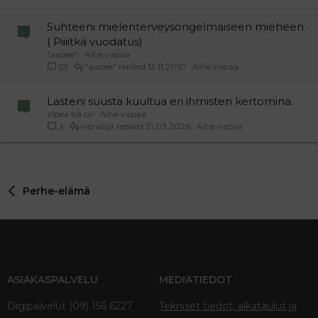
Suhteeni mielenterveysongelmaiseen mieheen
( Piiiitkä vuodatus)
"aapee"
Aihe vapaa
"aapee"
13.11.2010
Aihe vapaa
53
Lasteni suusta kuultua eri ihmisten kertomina.
Ylpeä Isä ov
Aihe vapaa
vierailija
31.03.2026
Aihe vapaa
3
Perhe-elämä
ASIAKASPALVELU
MEDIATIEDOT
Digipalvelut (09) 156 6227
Tekniset tiedot, aikataulut ja