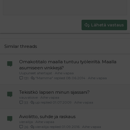
10
Poista luonnos
Book Antiqua
Suurenna sisennystä
Heading 1
Keskitä
12
Courier New
Pienennä sisennystä
Tasaa oikealle
Heading 2
15
Georgia
Justify text
Heading 3
Lähetä vastaus
18
Tahoma
22
Times New Roman
26
Trebuchet MS
Similar threads
Verdana
Omakotitalo maalla tuntuu työleiriltä. Maalla
asumiseen vinkkejä?
Uupuneet ahertajat
Aihe vapaa
"Mamma"
08.06.2014
Aihe vapaa
131
Tekisitkö lapsen minun sijassani?
vauvatoive
Aihe vapaa
up
01.07.2009
Aihe vapaa
33
Avioliitto, suhde ja raskaus
vierailija
Aihe vapaa
vierailija
01.09.2016
Aihe vapaa
26