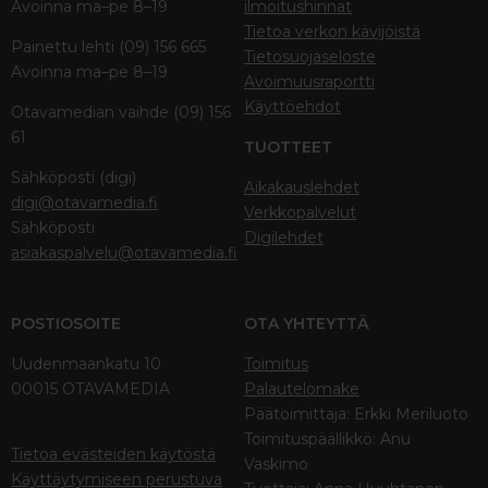
Avoinna ma–pe 8–19
ilmoitushinnat
Tietoa verkon kävijöistä
Painettu lehti (09) 156 665
Tietosuojaseloste
Avoinna ma–pe 8–19
Avoimuusraportti
Käyttöehdot
Otavamedian vaihde (09) 156
61
TUOTTEET
Sähköposti (digi)
Aikakauslehdet
digi@otavamedia.fi
Verkkopalvelut
Sähköposti
Digilehdet
asiakaspalvelu@otavamedia.fi
POSTIOSOITE
OTA YHTEYTTÄ
Uudenmaankatu 10
Toimitus
00015 OTAVAMEDIA
Palautelomake
Päätoimittaja: Erkki Meriluoto
Toimituspäällikkö: Anu
Tietoa evästeiden käytöstä
Vaskimo
Käyttäytymiseen perustuva