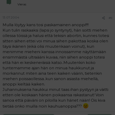
Vieras
13.07.2004
#9
Mulla löytyy kans tosi paskamainen anoppi!!!!
Kun tulin raskaaksi (lapsi jo syntynyt), hän soitti miehen
ollessa töissä ja halusi että tekisin abortin, kunnes totesi
sitten siihen ettei voi minua siihen pakottaa koska olen
täysi ikäinen (eikä olisi muutenkaan voinut), kun
menimme mieheni kanssa innoissamme näyttämään
ensimmäistä ultraääni kuvaa, niin siihen anoppi totesi
että hän ei keskeneräisiä katso..Muutenkin koko
tuntemamme ajan hän on minua haukkunut ja
morkannut miten aina teen kaiken väärin, tietenkin
miehen poissaollessa..kun sanon asiasta miehellä,
anoppi kieltää kaiken.
Juhannuksena haukkui minut taas ihan pystyyn ja väitti
etten ole koskaan hänen poikaansa rakastanut! Voin
sanoa että päiväni on piloilla kun hänet nään! Ois kiva
tietää onko muilla noin kauhuanoppia???