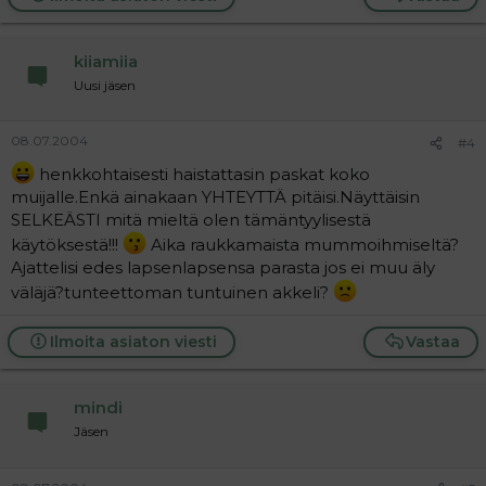
kiiamiia
Uusi jäsen
08.07.2004
#4
henkkohtaisesti haistattasin paskat koko
muijalle.Enkä ainakaan YHTEYTTÄ pitäisi.Näyttäisin
SELKEÄSTI mitä mieltä olen tämäntyylisestä
käytöksestä!!!
Aika raukkamaista mummoihmiseltä?
Ajattelisi edes lapsenlapsensa parasta jos ei muu äly
väläjä?tunteettoman tuntuinen akkeli?
Ilmoita asiaton viesti
Vastaa
mindi
Jäsen