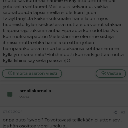
mutta kas kummaa hänelle ei käy että olisimme pari
a
yötä siellä viettäneet.Meille olisi kelvannut vaikka
j
saunatupa.Ja lapsia meillä ei ole kuin 1 juuri
a
1v.täyttänyt.Ja kaikenkukkuraksi hänellä on myös
huoneisto kylän keskustassa mutta eipä voinut sitäkään
tilapäismajoitukseen antaa.Eipä auta kun odottaa 2vk
kun mökki vapautuu.Mielestämme olemme siistejä
ihmisiä mutta ehkä hänellä on sitten jotain
hampaankolossa minua tai poikaansa kohtaan,emme
kyllä ymmärrä mitä?Huh,helpotti kun sai kirjoittaa mutta
kyllä kihinä käy vielä päässä. \|O
Ilmoita asiaton viesti
Vastaa
amaliakamalia
Vieras
07.07.2004
#2
onpa outo "tyyppi". Toivottavasti teillekään ei sitten sovi,
jos hän osoittaa vierailuhaluja...