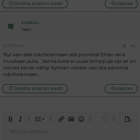
Ilmoita asiaton viesti
Vastaa
kukkuu
Jäsen
13.07.2004
#10
Nyt vain alat odottelemaan sitä perintöä! Eihän siinä
muukaan auta... Vanha koira ei uusia temppuja opi se on
monet kerrat nähty. Kylmän viileästi vain sitä perintöä
odottelemaan...
Ilmoita asiaton viesti
Vastaa
Järjestetty lista
Lihavoitu
Kursivoitu
Laajennettuun editoriin…
Lista
Laajennettuun editoriin…
Lisää hyperlinkki
Lisää kuva
Hymiöt
Laajennettuun editorii
Kumoa
Laajennettuu
Esikat
Järjestämätön lista
Kirjoita vastaus...
Tasaa vasemmalle
9
Normal
Tallenna luonnos
Arial
Fontin koko
Tasaus
Lainaus
Tee uudelleen
Lisää video/media
BBCode-näkymä
Tekstiväri
Paragraph format
Lisää taulukko
Poista muotoilu
Kirjasintyyli
Insert horizontal line
Luonnokset
Yliviivaa
Spoiler
Alleviivattu
Koodi
Rivinsisäinen koodi
Rivinsisäinen spoiler