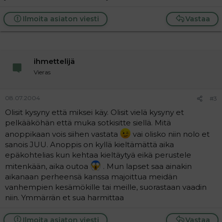
Ilmoita asiaton viesti
Vastaa
ihmettelijä
Vieras
08.07.2004
#3
Olisit kysyny että miksei käy. Olisit vielä kysyny et
pelkääköhän että muka sotkisitte siellä. Mitä
anoppikaan vois siihen vastata
vai olisko niin nolo et
sanois JUU. Anoppis on kyllä kieltämättä aika
epäkohtelias kun kehtaa kieltäytyä eikä perustele
mitenkään, aika outoa
. Mun lapset saa ainakin
aikanaan perheensä kanssa majoittua meidän
vanhempien kesämökille tai meille, suorastaan vaadin
niin. Ymmärrän et sua harmittaa
Ilmoita asiaton viesti
Vastaa