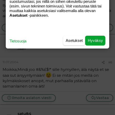
suostumustasi, jos niillä on siihen oikeutettu peruste
synttärit mutta eipäs akka "muistanut"niitäkään.Tässä
(esim. sivun tekninen toimivuus). Voit vastustaa tätä tai
viikon sisällä olaan nyt menossa vihdoin sinnepäin mutta
muuttaa kaikkia asetuksiasi valitsemalla alla olevan
Asetukset
-painikkeen.
aion kyllä letkauttaa jotain sille niin että muistaa.. \|O
Ilmoita asiaton viesti
Vastaa
Asetukset
Hyväksy
Tietosuoja
tiiamaria
Jäsen
11.07.2004
#8
Moikka,Mindi joo #&%£$!* sille hymyillen, älä näytä et se
saa sut ärsyyntymään!
Ei se mitän jos meillä on
kylmäkiskoset anopit, mut parhaalla ystävällä on
samanlainen oma äiti!
Ilmoita asiaton viesti
Vastaa
satu84