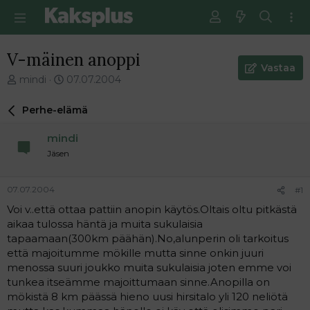
V-mäinen anoppi
Vastaa
V
E
mindi
07.07.2004
i
n
e
s
Perhe-elämä
s
i
t
m
mindi
i
m
Jäsen
k
ä
e
i
t
n
07.07.2004
#1
j
e
Voi v..että ottaa pattiin anopin käytös.Oltais oltu pitkästä
u
n
aikaa tulossa häntä ja muita sukulaisia
n
v
a
i
tapaamaan(300km päähän).No,alunperin oli tarkoitus
l
e
että majoitumme mökille mutta sinne onkin juuri
o
s
menossa suuri joukko muita sukulaisia joten emme voi
i
t
tunkea itseämme majoittumaan sinne.Anopilla on
t
i
mökistä 8 km päässä hieno uusi hirsitalo yli 120 neliötä
t