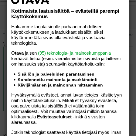
Kotimaista laatusisältöä – evästeillä parempi
mindi
käyttökokemus
Jäsen
Haluamme tarjota sinulle parhaan mahdollisen
käyttökokemuksen ja laadukkaat sisällöt, siksi
11.07.2004
#7
käytämme tällä sivustolla evästeitä ja vastaavia
teknologioita.
\
Alkuperäinen kirjoittaja
10.07.2004 klo 22:12 tiiamaria
Otava
ja sen
(95) teknologia- ja mainoskumppania
kirjoitti
:
keräävät tietoa (esim. vierailemis­tasi sivuista ja laitteesi
ominaisuuk­sista) seuraaviin käyttötarkoituksiin:
Kyllä tollanen tyyppi, ei tarvi miniää, eikä poikaa, eikä
Sisällön ja palveluiden parantaminen
varmaan ole kiinnostunut lapsenlapsesta.Minullakin on
Kohdennettu mainonta ja markkinointi
tosi oma hyvänen anoppi, kaikki hienot juhlat, ja vieraat
Kävijämäärien ja mainonnan mittaaminen
menee oman porukan edelle, mutta noin härskisti ei hän
kehtaisi käyttäytyä! jokolauta että ottaa sun puolest
Hyväksymällä evästeet, annat luvan tietojesi käsittelyyn
pannuu! :/
näihin käyttötarkoituksiin. Mikäli et hyväksy evästeitä,
osa palveluista tai sisällöistä ei välttämättä toimi
optimaalisesti. Voit muuttaa valintojasi milloin tahansa
klikkaamalla
Evästeasetukset
-linkkiä sivuston
alareunassa.
Jotkin teknologiat saattavat käyttää tietojasi myös ilman
Kiitos vaan myötätunnosta!Joo,ja tänään oli miehen