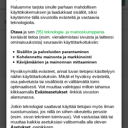
Heading 3
Lähetä vastaus
18
Tahoma
Haluamme tarjota sinulle parhaan mahdollisen
22
Times New Roman
käyttökokemuksen ja laadukkaat sisällöt, siksi
käytämme tällä sivustolla evästeitä ja vastaavia
26
Trebuchet MS
Similar threads
teknologioita.
Verdana
Otava
ja sen
(95) teknologia- ja mainoskumppania
uusia tuttavuuksia..?
keräävät tietoa (esim. vierailemis­tasi sivuista ja laitteesi
ominaisuuk­sista) seuraaviin käyttötarkoituksiin:
jessica85
Perhe-elämä
jessica85
05.03.2006
Perhe-elämä
0
Sisällön ja palveluiden parantaminen
Kohdennettu mainonta ja markkinointi
KERHOT-LISTA (Päivitetty 10.10.2009)
Kävijämäärien ja mainonnan mittaaminen
Talvicci
Lapsen saaminen
Talvicci
10.10.2009
Lapsen saaminen
Hyväksymällä evästeet, annat luvan tietojesi käsittelyyn
8
näihin käyttötarkoituksiin. Mikäli et hyväksy evästeitä,
osa palveluista tai sisällöistä ei välttämättä toimi
KERHOT-LISTA(Päivitetty 10.10.2009)
optimaalisesti. Voit muuttaa valintojasi milloin tahansa
Talvicci
Aihe vapaa
klikkaamalla
Evästeasetukset
-linkkiä sivuston
vieras
06.12.2009
Aihe vapaa
14
alareunassa.
Jotkin teknologiat saattavat käyttää tietojasi myös ilman
KERHOT-LISTA(Päivitetty 10.10.2009)
suostumustasi, jos niillä on siihen oikeutettu peruste
Talvicci
Lapsen saaminen
(esim. sivun tekninen toimivuus). Voit vastustaa tätä tai
Talvicci
10.10.2009
Lapsen saaminen
1
muuttaa kaikkia asetuksiasi valitsemalla alla olevan
Asetukset
-painikkeen.