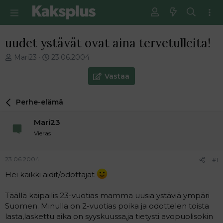
uudet ystävät ovat aina tervetulleita!
V
E
Mari23
23.06.2004
i
n
e
s
Vastaa
s
i
t
m
Perhe-elämä
i
m
k
ä
Mari23
e
i
t
n
Vieras
j
e
u
n
23.06.2004
#1
n
v
a
i
Hei kaikki äidit/odottajat
l
e
o
s
Täällä kaipailis 23-vuotias mamma uusia ystäviä ympäri
i
t
Suomen. Minulla on 2-vuotias poika ja odottelen toista
t
i
lasta,laskettu aika on syyskuussa,ja tietysti avopuolisokin
t