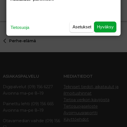
Lasteni suusta kuultua.
Ylpeä Isukki ov
Aihe vapaa
vierailija
05.04.2026
Aihe vapaa
4
Asetukset
Hyväksy
Tietosuoja
Perhe-elämä
ASIAKASPALVELU
MEDIATIEDOT
Digipalvelut (09) 156 6227
Tekniset tiedot, aikataulut ja
Avoinna ma–pe 8–19
ilmoitushinnat
Tietoa verkon kävijöistä
Painettu lehti (09) 156 665
Tietosuojaseloste
Avoinna ma–pe 8–19
Avoimuusraportti
Käyttöehdot
Otavamedian vaihde (09) 156