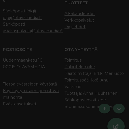
61
TUOTTEET
Sähköposti (digi)
Aikakauslehdet
digi@otavamedia.fi
Verkkopalvelut
Sähköposti
Digilehdet
asiakaspalvelu@otavamedia.fi
POSTIOSOITE
OTA YHTEYTTÄ
Uudenmaankatu 10
Toimitus
00015 OTAVAMEDIA
Palautelomake
Päätoimittaja: Erkki Meriluoto
Toimituspäällikkö: Anu
Tietoa evästeiden käytöstä
Vaskimo
Käyttäytymiseen perustuva
Tuottaja: Anna Huuhtanen
mainonta
Sähköpostiosoitteet:
Evästeasetukset
etunimi.sukunimi@otava.fi
Ylös
Bott