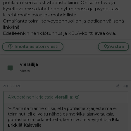
potilaan itsensä aktiviteetista kiinni. On soitettava ja
kyseltävä missä lähete on nyt menossa ja pyydettävä
kiirehtimään asiaa jos mahdollista.
OmaKanta toimii terveydenhuollon ja potilaan välisenä
linkkinä.
Edelleenkin henkilötunnus ja KELA-kortti avaa ovia.
Ilmoita asiaton viesti
Vastaa
vierailija
Vieras
21.05.2026
#11
Alkuperäinen kirjoittaja
vierailija
:
"– Aamulla tilanne oli se, että potilastietojärjestelmä ei
toiminut, eli ei voitu nähdä esimerkiksi ajanvarauksia,
potilastietoja tai lähetteitä, kertoi vs. terveysjohtaja
Eila
Erkkilä
Kalevalle.