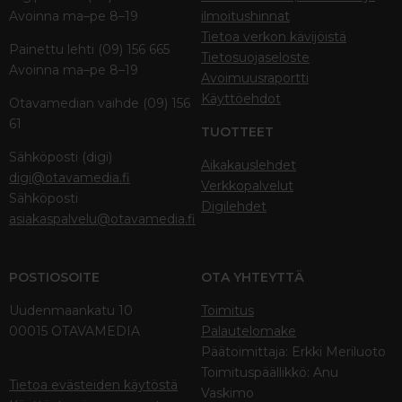
Avoinna ma–pe 8–19
ilmoitushinnat
Tietoa verkon kävijöistä
Painettu lehti (09) 156 665
Tietosuojaseloste
Avoinna ma–pe 8–19
Avoimuusraportti
Käyttöehdot
Otavamedian vaihde (09) 156
61
TUOTTEET
Sähköposti (digi)
Aikakauslehdet
digi@otavamedia.fi
Verkkopalvelut
Sähköposti
Digilehdet
asiakaspalvelu@otavamedia.fi
POSTIOSOITE
OTA YHTEYTTÄ
Uudenmaankatu 10
Toimitus
00015 OTAVAMEDIA
Palautelomake
Päätoimittaja: Erkki Meriluoto
Toimituspäällikkö: Anu
Tietoa evästeiden käytöstä
Vaskimo