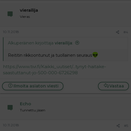
vierailija
Vieras
10.11.2018
#4
Alkuperäinen kirjoittaja
vierailija
:
Reititin rikkoontunut ja tuollainen seuraus
https://www.tivi.fi/Kaikki_uutiset/...tynyt-haitake-
saastuttanut-jo-500-000-6726298
Ilmoita asiaton viesti
Vastaa
Echo
Tunnettu jäsen
10.11.2018
#5