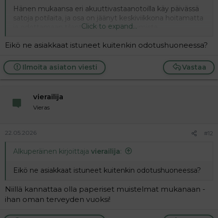
Hänen mukaansa eri akuuttivastaanotoilla käy päivässä
satoja potilaita, ja osa on jäänyt keskiviikkona hoitamatta
Click to expand...
ja odottamaan tilanteen normalisoitumista.
Eikö ne asiakkaat istuneet kuitenkin odotushuoneessa?
– Kiireiset tapaukset on arvioitu ja hoidettu, mutta osa
kiireettömistä potilaista jää odottamaan."
Reititin rikkoontunut ja tuollainen seuraus
Ilmoita asiaton viesti
Vastaa
vierailija
Vieras
22.05.2026
#12
Alkuperäinen kirjoittaja
vierailija
:
Eikö ne asiakkaat istuneet kuitenkin odotushuoneessa?
Niillä kannattaa olla paperiset muistelmat mukanaan -
ihan oman terveyden vuoksi!