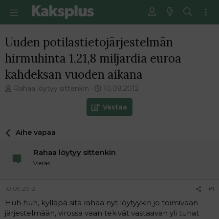
Uuden potilastietojärjestelmän
hirmuhinta 1,21,8 miljardia euroa
kahdeksan vuoden aikana
V
E
Rahaa löytyy sittenkin
10.09.2012
i
n
e
s
Vastaa
s
i
t
m
Aihe vapaa
i
m
k
ä
Rahaa löytyy sittenkin
e
i
t
n
Vieras
j
e
u
n
10.09.2012
#1
n
v
a
i
Huh huh, kylläpä sitä rahaa nyt löytyykin jo toimivaan
l
e
järjestelmään, virossa vaan tekivät vastaavan yli tuhat
o
s