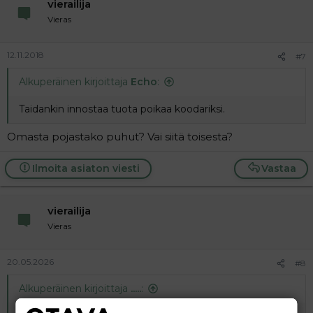
vierailija
Vieras
12.11.2018
#7
Alkuperäinen kirjoittaja
Echo
:
Taidankin innostaa tuota poikaa koodariksi.
Omasta pojastako puhut? Vai siitä toisesta?
Ilmoita asiaton viesti
Vastaa
vierailija
Vieras
20.05.2026
#8
Alkuperäinen kirjoittaja
.....
: