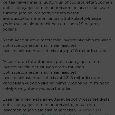
kertaa halvemmalla. uuttumus johtuu siitä, että Suomen
i
t
potilastietojärjestelmän uusimiseen on arvioitu kuluvan
t
i
summa, jota on jo ehditty verrata Nasan
t
avaruussukkulalennon hintaan. Sukkulaohjelmassa
a
yhden sukkulalennon hinnaksi tuli noin 1,5 miljardia
j
a
dollaria.
Sitran Accenturella teettämän investointiarvion mukaan
potilastietojärjestelmän maanlaajuiset
investointikustannukset olisivat jopa 1,8 miljardia euroa.
"Accenturen toteutuneisiin potilastietojärjestelmä-
investointeihin perustuvan arvion mukaan
potilastietojärjestelmän maanlaajuiset
investointikustannukset olisivat 1,21,8 miljardia euroa
kahdeksan vuoden aikana", viime vuonna valmistuneen
selvityksen yhteenvedossa todettiin.
Lisää hämmennystä aiheuttavat tiedot Virossa tehdystä
potilastietojärjestelmän uusimisesta, jonka hinta
lasketaan miljoonissa eikä miljardeissa.
Suomalaiset