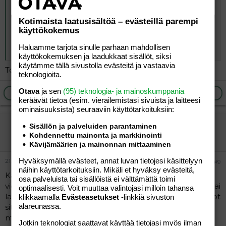
Ehkä vähän ärsyttää tuo, että verrataan kahta täysin eri
asiaa. Sama kun ihmeteltäisiin, että kerrostaloyksiö
Kotimaista laatusisältöä – evästeillä parempi
Kontulassa maksaa sata tonttua ja kartano
käyttökokemus
Kuusisaaressa millin.
Haluamme tarjota sinulle parhaan mahdollisen
Mutta joo, aika hintavaa lystiä hyötyihin nähden.
käyttökokemuksen ja laadukkaat sisällöt, siksi
käytämme tällä sivustolla evästeitä ja vastaavia
Todellakin
teknologioita.
Otava
ja sen
(95) teknologia- ja mainoskumppania
Ilmoita asiaton viesti
Vastaa
keräävät tietoa (esim. vierailemis­tasi sivuista ja laitteesi
ominaisuuk­sista) seuraaviin käyttötarkoituksiin:
vierailija
Sisällön ja palveluiden parantaminen
Kohdennettu mainonta ja markkinointi
Vieras
Kävijämäärien ja mainonnan mittaaminen
Hyväksymällä evästeet, annat luvan tietojesi käsittelyyn
21.05.2026
#9
näihin käyttötarkoituksiin. Mikäli et hyväksy evästeitä,
Kalliiseen ja toimimattomaan joka todennäköisesti
osa palveluista tai sisällöistä ei välttämättä toimi
vieläkin. Ongelmana pääsemättömyys potilastietoihin tai
optimaalisesti. Voit muuttaa valintojasi milloin tahansa
lähetteisiin tai ajanvarauksiin tai tiedä kenen potilastiedot
klikkaamalla
Evästeasetukset
-linkkiä sivuston
alareunassa.
sitten on ja aikaa lähetteestä odottaa kaksi vuotta eikä
mitään muitakaan aikoja eikä mitään muutenkaan
Jotkin teknologiat saattavat käyttää tietojasi myös ilman