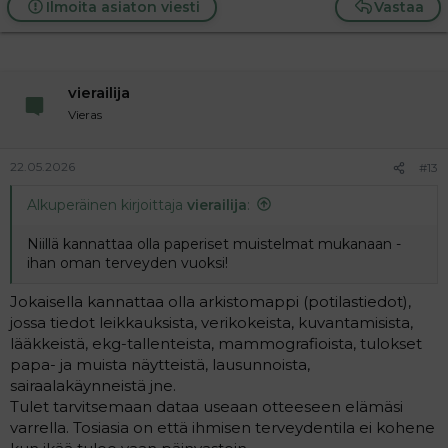
Ilmoita asiaton viesti
Vastaa
vierailija
Vieras
22.05.2026
#13
Alkuperäinen kirjoittaja
vierailija
:
Niillä kannattaa olla paperiset muistelmat mukanaan -
ihan oman terveyden vuoksi!
Jokaisella kannattaa olla arkistomappi (potilastiedot),
jossa tiedot leikkauksista, verikokeista, kuvantamisista,
lääkkeistä, ekg-tallenteista, mammografioista, tulokset
papa- ja muista näytteistä, lausunnoista,
sairaalakäynneistä jne.
Tulet tarvitsemaan dataa useaan otteeseen elämäsi
varrella. Tosiasia on että ihmisen terveydentila ei kohene