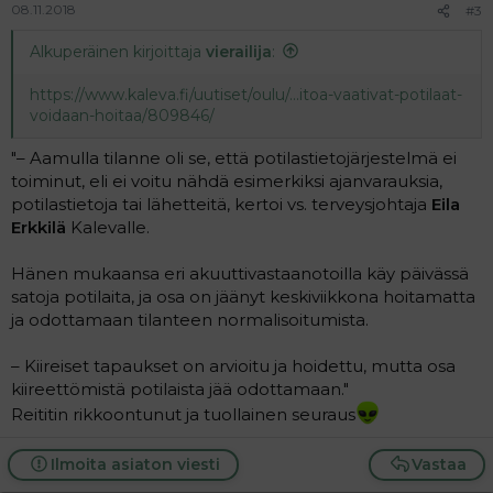
08.11.2018
#3
Alkuperäinen kirjoittaja
vierailija
:
https://www.kaleva.fi/uutiset/oulu/...itoa-vaativat-potilaat-
voidaan-hoitaa/809846/
"– Aamulla tilanne oli se, että potilastietojärjestelmä ei
toiminut, eli ei voitu nähdä esimerkiksi ajanvarauksia,
potilastietoja tai lähetteitä, kertoi vs. terveysjohtaja
Eila
Erkkilä
Kalevalle.
Hänen mukaansa eri akuuttivastaanotoilla käy päivässä
satoja potilaita, ja osa on jäänyt keskiviikkona hoitamatta
ja odottamaan tilanteen normalisoitumista.
– Kiireiset tapaukset on arvioitu ja hoidettu, mutta osa
kiireettömistä potilaista jää odottamaan."
Reititin rikkoontunut ja tuollainen seuraus
Ilmoita asiaton viesti
Vastaa