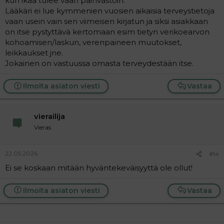
kun ikää tulee vaan päinvastoin.
Lääkäri ei lue kymmenien vuosien aikaisia terveystietoja
vaan usein vain sen viimeisen kirjatun ja siksi asiakkaan
on itse pystyttävä kertomaan esim tietyn verikoearvon
kohoamisen/laskun, verenpaineen muutokset,
leikkaukset jne.
Jokainen on vastuussa omasta terveydestään itse.
Ilmoita asiaton viesti
Vastaa
vierailija
Vieras
22.05.2026
#14
Ei se koskaan mitään hyväntekeväisyyttä ole ollut!
Ilmoita asiaton viesti
Vastaa