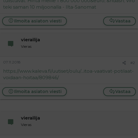
tulistuivat: Hinta meille 1 800 000 000&euro; &ndash; Viro
teki saman 10 miljoonalla - Ilta-Sanomat
Ilmoita asiaton viesti
Vastaa
vierailija
Vieras
07.11.2018
#2
https://www.kaleva.fi/uutiset/oulu/...itoa-vaativat-potilaat-
voidaan-hoitaa/809846/
Ilmoita asiaton viesti
Vastaa
vierailija
Vieras