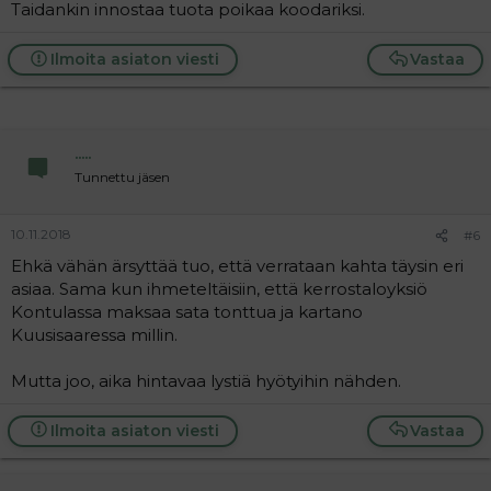
Taidankin innostaa tuota poikaa koodariksi.
Ilmoita asiaton viesti
Vastaa
.....
Tunnettu jäsen
10.11.2018
#6
Ehkä vähän ärsyttää tuo, että verrataan kahta täysin eri
asiaa. Sama kun ihmeteltäisiin, että kerrostaloyksiö
Kontulassa maksaa sata tonttua ja kartano
Kuusisaaressa millin.
Mutta joo, aika hintavaa lystiä hyötyihin nähden.
Ilmoita asiaton viesti
Vastaa