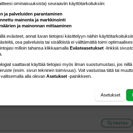
Vastaa
laitteesi ominaisuuk­sista) seuraaviin käyttötarkoituksiin:
ön ja palveluiden parantaminen
nettu mainonta ja markkinointi
#4
määrien ja mainonnan mittaaminen
ww.sydanliitto.fi/terveys/paino/painoindeksi.html ), eli olet
en tarkoittaneekaan). Kokeilemalla voit todeta, että
 evästeet, annat luvan tietojesi käsittelyyn näihin käyttötarkoituksiin
attuna on noin 58-75 kg.
teitä, osa palveluista tai sisällöistä ei välttämättä toimi optimaalisest
intojasi milloin tahansa klikkaamalla
Evästeasetukset
-linkkiä sivust
ljon kritisoijia mm. siksi, että ruumiinrakennetta se ei
a.
isella ihmisellä, joka painaa painoindeksin mukaan sopivan
logiat saattavat käyttää tietojasi myös ilman suostumustasi, jos niillä
an korkea (terveyssuositusten mukaan) rasvaprosentti, kun
peruste (esim. sivun tekninen toimivuus). Voit vastustaa tätä tai muutt
aalla rasvaa ei välttämättä ole edes tarpeeksi.
 valitsemalla alla olevan
Asetukset
-painikkeen.
lloin, kun tunsit olosi tosi hyväksi ja olit tyytyväinen
noon.
Asetukset
seesi, niin älä turhaan stressaa laihtumisesta!!!
Vastaa