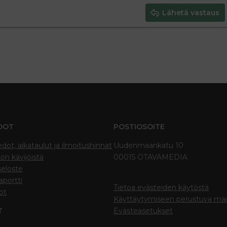
Lähetä vastaus
DOT
POSTIOSOITE
edot, aikataulut ja ilmoitushinnat
Uudenmaankatu 10
on kävijöistä
00015 OTAVAMEDIA
seloste
portti
Tietoa evästeiden käytöstä
ot
Käyttäytymiseen perustuva ma
T
Evästeasetukset