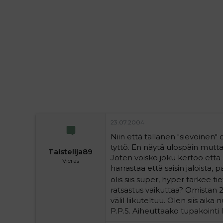
i
t
t
i
t
a
j
a
23.07.2004
Niin että tällanen "sievoinen
tyttö. En näytä ulospäin mutta 
Taistelija89
Joten voisko joku kertoo että 
Vieras
harrastaa että saisin jaloista,
olis siis super, hyper tärkee ti
ratsastus vaikuttaa? Omistan 2s
välil liikuteltuu. Olen siis aika
P.P.S. Aiheuttaako tupakointi 