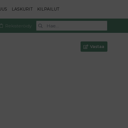
UUS
LASKURIT
KILPAILUT
Rekisteröidy
Vastaa