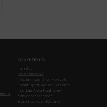
OTA YHTEYTTÄ
Toimitus
Palautelomake
Päätoimittaja: Erkki Meriluoto
Toimituspäällikkö: Anu Vaskimo
Tuottaja: Anna Huuhtanen
inonta
Sähköpostiosoitteet:
etunimi.sukunimi@otava.fi