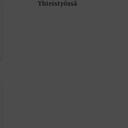
Yhteistyössä
editoriin…
sele