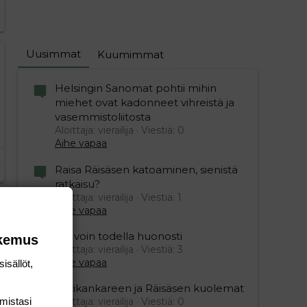
Uusimmat
Kuumimmat
Helsingin Sanomat pohtii mihin
miehet ovat kadonneet vihreistä ja
vasemmistoliitosta
Aloittaja: vierailija
Viestiä: 0
Aihe vapaa
Raisa Räisäsen katoaminen, sienistä
ratkaisu?
Aloittaja: vierailija
Viestiä: 1
Aihe vapaa
Mä voin todella huonosti
okemus
Aloittaja: vierailija
Viestiä: 3
Aihe vapaa
isällöt,
Ristikankareen ja Räisäsen kuolemat
mis­tasi
Aloittaja: vierailija
Viestiä: 0