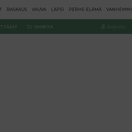
T
RASKAUS
VAUVA
LAPSI
PERHE-ELÄMÄ
VANHEMM
TTÄJÄT
OHJEITA
Kirjaudu