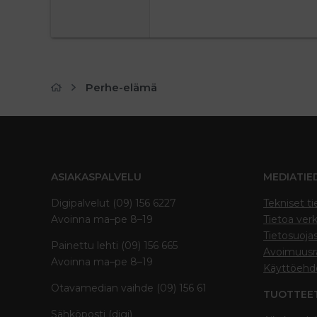
Georgia
22
Tahoma
26
Times New Roman
Trebuchet MS
Perhe-elämä
Verdana
ASIAKASPALVELU
MEDIATIE
Digipalvelut (09) 156 6227
Tekniset ti
Avoinna ma–pe 8–19
Tietoa verk
Tietosuoja
Painettu lehti (09) 156 665
Avoimuusra
Avoinna ma–pe 8–19
Käyttöehd
Otavamedian vaihde (09) 156 61
TUOTTEE
Sähköposti (digi)