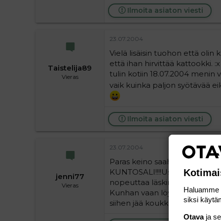
Ilmoita asiaton viesti
23.07.2004
Vielä lisäisin tuohon että oli
että ihan hirvittää kattookki. :
Taistelija89
tulin kotiin 18.07.2004 menin v
Vieras
vaik kuinka paljon syötävää e
Ilmoita asiaton viesti
23.07.2004
Paras keino saaha esim.vatsa-p
Kotimai
KUNTOSALI!!!!Usko pois! + sama
jenni77
nopeuttaa läskin palamista, m
Vieras
Haluamme ta
Kunhan vaan löytää itelle sopi
siksi käytäm
siihen jää koukkuun!
Otava
ja s