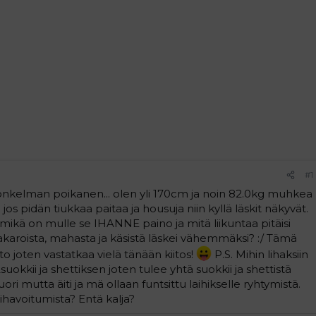
#1
" onkelman poikanen... olen yli 170cm ja noin 82.0kg muhkea
jos pidän tiukkaa paitaa ja housuja niin kyllä läskit näkyvät.
mikä on mulle se IHANNE paino ja mitä liikuntaa pitäisi
 pakaroista, mahasta ja käsistä läskei vähemmäksi? :/ Tämä
eto joten vastatkaa vielä tänään kiitos!
P.S. Mihin lihaksiin
uokkii ja shettiksen joten tulee yhtä suokkii ja shettistä
 nuori mutta äiti ja mä ollaan funtsittu laihikselle ryhtymistä.
lihavoitumista? Entä kalja?