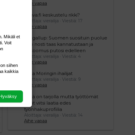
Aihe vapaa
Vauva.fi keskustelu rikki?
Aloittaja: vierailija
Viestiä: 17
Aihe vapaa
. Mikäli et
Yle gallup: Suomen suosituin puolue
i. Voit
Sdp nosti taas kannatustaan ja
on
kokoomus putosi edelleen
Aloittaja: vierailija
Viestiä: 4
Aihe vapaa
 on siihen
aa kaikkia
Mika Moringin ihailijat
Aloittaja: vierailija
Viestiä: 9
Aihe vapaa
Hyväksy
Töitä on tarjolla mutta työttömät
eivät viitsi laatia edes
työnhakuprofiilia
Aloittaja: vierailija
Viestiä: 14
Aihe vapaa