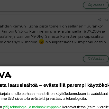
Vastaa
#2
n kahden kamuni luona joista toinen on sellanen "luuranko"
x Painoin 84.5.kg kun menin sinne ja olin siellä 16.07.2004 ja
aa'alle ja painoin 79.0kg! Sairasta ku niitten jääkapissaki on
ikä edes syö kunnolla.
No kirjoitelkaas kumpaaki viestiin!
Vastaa
#3
eppu-reisi linjalata pois höllyvää on ehottomasti
sta laatusisältöä – evästeillä parempi käyttök
lla jos vielä harrastaa muutakin liikuntaa kävely yms..
utta paikoitellen muotoja voi muokata kuntos.lla.
rjota sinulle parhaan mahdollisen käyttökokemuksen ja laadukkaat s
van salin jossa on mukava käyä ja kiva reenikaveri niin
me tällä sivustolla evästeitä ja vastaavia teknologioita.
en
(95) teknologia- ja mainoskumppania
keräävät tietoa (esim. vieraile