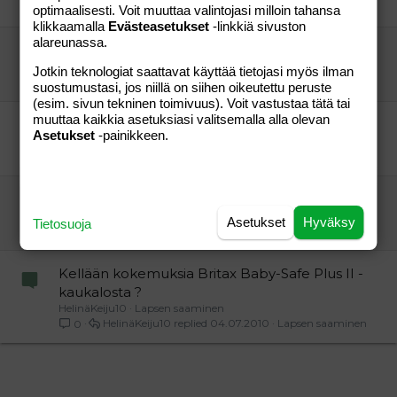
kaisa
31.10.2006
Vauvat ja taaperot
8
optimaalisesti. Voit muuttaa valintojasi milloin tahansa
klikkaamalla
Evästeasetukset
-linkkiä sivuston
alareunassa.
Britaxin turvaistuimista
-A-
Vauvat ja taaperot
Jotkin teknologiat saattavat käyttää tietojasi myös ilman
äiti83
02.11.2006
Vauvat ja taaperot
10
suostumustasi, jos niillä on siihen oikeutettu peruste
(esim. sivun tekninen toimivuus). Voit vastustaa tätä tai
muuttaa kaikkia asetuksiasi valitsemalla alla olevan
Mikä istuin autoon vaulakaukalon jälkeen?
Asetukset
-painikkeen.
liinaz
Perhe-elämä
heliotrooppi
08.07.2004
Perhe-elämä
4
ORA turvakaukalo 06
Odottaja
Vauvat ja taaperot
Asetukset
Hyväksy
Tietosuoja
odottaja
10.10.2006
Vauvat ja taaperot
1
Kellään kokemuksia Britax Baby-Safe Plus II -
kaukalosta ?
HelinäKeiju10
Lapsen saaminen
HelinäKeiju10
04.07.2010
Lapsen saaminen
0