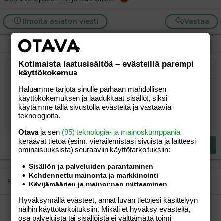
Ilmoita asiaton viesti
Vastaa
Kotimaista laatusisältöä – evästeillä parempi
Järjestetty lista
Lihavoitu
käyttökokemus
Kursivoitu
Laajennettuun editoriin…
Lista
Laajennettuun editoriin…
Lisää hyperlinkki
Lisää kuva
Hymiöt
Laajennettuun editorii
Kumoa
Laajennettuu
Esikat
Järjestämätön lista
Kirjoita vastaus...
Tasaa vasemmalle
Haluamme tarjota sinulle parhaan mahdollisen
9
Normal
Tallenna luonnos
Arial
Fontin koko
Tasaus
Lainaus
Tee uudelleen
Lisää video/media
BBCode-näkymä
Tekstiväri
Paragraph format
Lisää taulukko
Poista muotoilu
Kirjasintyyli
Insert horizontal line
Luonnokset
Yliviivaa
Spoiler
Alleviivattu
Koodi
Rivinsisäinen koodi
Rivinsisäinen spoiler
käyttökokemuksen ja laadukkaat sisällöt, siksi
10
Poista luonnos
Book Antiqua
Suurenna sisennystä
Heading 1
Keskitä
käytämme tällä sivustolla evästeitä ja vastaavia
teknologioita.
12
Courier New
Pienennä sisennystä
Tasaa oikealle
Heading 2
Otava
ja sen
(95) teknologia- ja mainoskumppania
15
Georgia
Justify text
keräävät tietoa (esim. vierailemis­tasi sivuista ja laitteesi
Heading 3
Lähetä vastaus
18
Tahoma
ominaisuuk­sista) seuraaviin käyttötarkoituksiin:
22
Times New Roman
Sisällön ja palveluiden parantaminen
Kohdennettu mainonta ja markkinointi
26
Trebuchet MS
Similar threads
Kävijämäärien ja mainonnan mittaaminen
Verdana
Hyväksymällä evästeet, annat luvan tietojesi käsittelyyn
Erot Britaxin turvaistuinten välillä?
näihin käyttötarkoituksiin. Mikäli et hyväksy evästeitä,
Mami
Vauvat ja taaperot
osa palveluista tai sisällöistä ei välttämättä toimi