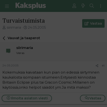
Turvaistuimista
Vastaa
V
E
siirimaria
24.05.2005
i
n
e
s
Vauvat ja taaperot
s
i
t
m
siirimaria
i
m
Vieras
k
ä
e
i
t
n
24.05.2005
#1
j
e
Kokemuksia kaivataan kun pian on edessä siirtyminen
u
n
kaukalosta isompaan istuimeen.Erityisesti kiinnostaa
n
v
a
i
Britaxin Eclipse plus tai Gracon Cosmic.Millainen on
l
e
käytössä,onko helpot säädöt ym.Ja mitä maksoi?
o
s
i
t
Ilmoita asiaton viesti
Vastaa
t
i
t