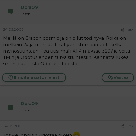
a
Dora09
j
a
Jäsen
24.05.2005
#2
Meillä on Gracon cosmic ja on ollut tosi hyvä. Poika on
melkein 2v. ja mahtuu tosi hyvin istumaan vielä selkä
menosuuntaan. Tää uusi malli XTP maksaa 329? ja voitti
TM:n ja Odotuslehden turvaistuintestin. Kannatta lukea
se testi uudesta Odotuslehdestä.
Ilmoita asiaton viesti
Vastaa
Dora09
Jäsen
24.05.2005
#3
Jos viel oppisin kirjottaa oikein