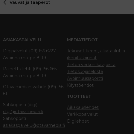
Vauvat ja taaperot
ASIAKASPALVELU
MEDIATIEDOT
Digipalvelut (09) 156 6227
Tekniset tiedot, aikataulut ja
Avoinna ma–pe 8–19
ilmoitushinnat
Tietoa verkon kävijöistä
Painettu lehti (09) 156 665
Tietosuojaseloste
Avoinna ma–pe 8–19
Avoimuusraportti
Käyttöehdot
Otavamedian vaihde (09) 156
61
TUOTTEET
Sähköposti (digi)
Aikakauslehdet
digi@otavamedia.fi
Verkkopalvelut
Sähköposti
Digilehdet
asiakaspalvelu@otavamedia.fi