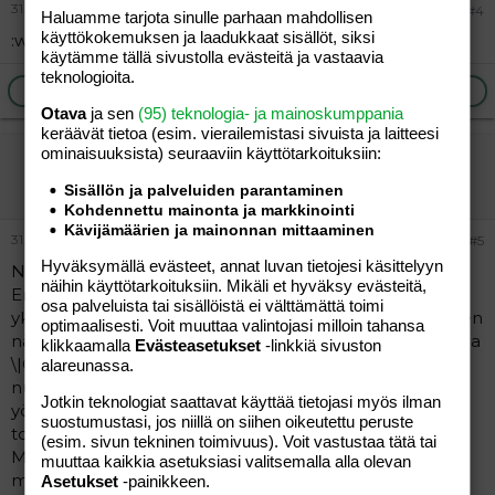
31.10.2004
#4
Haluamme tarjota sinulle parhaan mahdollisen
käyttökokemuksen ja laadukkaat sisällöt, siksi
:wave: heissan!
käytämme tällä sivustolla evästeitä ja vastaavia
teknologioita.
Ilmoita asiaton viesti
Vastaa
Otava
ja sen
(95) teknologia- ja mainoskumppania
keräävät tietoa (esim. vierailemis­tasi sivuista ja laitteesi
ominaisuuk­sista) seuraaviin käyttötarkoituksiin:
LiisaSofia
Vieras
Sisällön ja palveluiden parantaminen
Kohdennettu mainonta ja markkinointi
Kävijämäärien ja mainonnan mittaaminen
31.10.2004
#5
Hyväksymällä evästeet, annat luvan tietojesi käsittelyyn
No mutta hei :wave:
näihin käyttötarkoituksiin. Mikäli et hyväksy evästeitä,
En eilen päässy ollenkaan koneelle (en siis
osa palveluista tai sisällöistä ei välttämättä toimi
yksinkertasesti ehtiny!) ja tänäänki veny tää kirjottaminen
optimaalisesti. Voit muuttaa valintojasi milloin tahansa
näin myöhään. Meillä on poijjan kans vähän uniongelmia
klikkaamalla
Evästeasetukset
-linkkiä sivuston
\|O Ei tahdo nukkua öisin ja itkeskelee päivisinkin ja toi
alareunassa.
nuorempi (4kk) nyt nukkuu vielä aika katkonaisesti
Jotkin teknologiat saattavat käyttää tietojasi myös ilman
yönsä. Joten joskus väsyttää ja pitää ottaa päivälläkin
suostumustasi, jos niillä on siihen oikeutettu peruste
torkut.
(esim. sivun tekninen toimivuus). Voit vastustaa tätä tai
Mutta kerrohan jotekin itsestäsi?! Kuka olet ja mistä? Ja
muuttaa kaikkia asetuksiasi valitsemalla alla olevan
muksustakin kerro =)
Asetukset
-painikkeen.