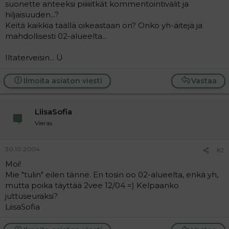
suonette anteeksi piiiiiitkät kommentointivälit ja
a
j
hiljaisuuden...?
a
Keitä kaikkia täällä oikeastaan on? Onko yh-äitejä ja
mahdollisesti 02-alueelta...
Iltaterveisin... Ü
Ilmoita asiaton viesti
Vastaa
LiisaSofia
Vieras
30.10.2004
#2
Moi!
Mie "tulin" eilen tänne. En tosin oo 02-alueelta, enkä yh,
mutta poika täyttää 2vee 12/04 =) Kelpaanko
juttuseuraksi?
LiisaSofia