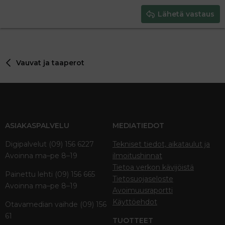
15
Georgia
Justify text
Heading 3
Lähetä vastaus
18
Tahoma
22
Times New Roman
26
Trebuchet MS
Vauvat ja taaperot
Verdana
ASIAKASPALVELU
MEDIATIEDOT
Digipalvelut (09) 156 6227
Tekniset tiedot, aikataulut ja
Avoinna ma–pe 8–19
ilmoitushinnat
Tietoa verkon kävijöistä
Painettu lehti (09) 156 665
Tietosuojaseloste
Avoinna ma–pe 8–19
Avoimuusraportti
Käyttöehdot
Otavamedian vaihde (09) 156
61
TUOTTEET