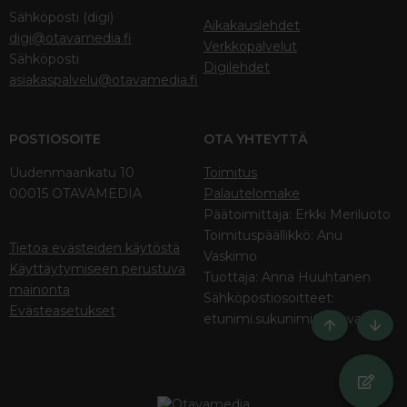
Sähköposti (digi)
Aikakauslehdet
digi@otavamedia.fi
Verkkopalvelut
Sähköposti
Digilehdet
asiakaspalvelu@otavamedia.fi
POSTIOSOITE
OTA YHTEYTTÄ
Uudenmaankatu 10
Toimitus
00015 OTAVAMEDIA
Palautelomake
Päätoimittaja: Erkki Meriluoto
Toimituspäällikkö: Anu
Tietoa evästeiden käytöstä
Vaskimo
Käyttäytymiseen perustuva
Tuottaja: Anna Huuhtanen
mainonta
Sähköpostiosoitteet:
Evästeasetukset
etunimi.sukunimi@otava.fi
Ylös
Bott