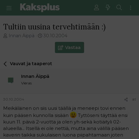
Tultiin uusina tervehtimään :)
V
E
Innan Äippä
30.10.2004
i
n
e
s
Vastaa
s
i
t
m
Vauvat ja taaperot
i
m
k
ä
Innan Äippä
e
i
t
n
Vieras
j
e
u
n
30.10.2004
#1
n
v
a
i
Meikäläinen on siis uusi täällä ja meneepi tovi ennen
l
e
kuin pääsen kunnolla sisään
Tyttöseni täyttää ensi
o
s
kuun 11. päivä 2-vuotta ja olen yh-sekä kotiäityli 02-
i
t
alueella... Itsellä ei ole nettiä, mutta aina välillä pääsen
t
i
kaverin taikka sukulaisen luona piipahtamaan joten
t