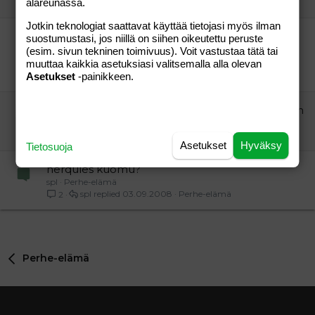
alareunassa.
terkkari
07.09.2010
Aihe vapaa
5
Jotkin teknologiat saattavat käyttää tietojasi myös ilman
Mä pelkään olevani raskaana pillereistä
suostumustasi, jos niillä on siihen oikeutettu peruste
huolimatta
(esim. sivun tekninen toimivuus). Voit vastustaa tätä tai
muuttaa kaikkia asetuksiasi valitsemalla alla olevan
"vieras"
Aihe vapaa
Asetukset
-painikkeen.
vieras a p
19.09.2010
Aihe vapaa
3
Pyöräily sadekeleillä ja lapsen pään suojaaminen
Pernera
Aihe vapaa
akava
28.07.2014
Aihe vapaa
26
Asetukset
Hyväksy
Tietosuoja
herqules kuomu?
spl
Perhe-elämä
spl
03.09.2008
Perhe-elämä
2
Perhe-elämä