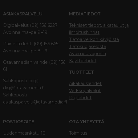
ASIAKASPALVELU
MEDIATIEDOT
Digipalvelut (09) 156 6227
Tekniset tiedot, aikataulut ja
Avoinna ma–pe 8–19
ilmoitushinnat
Tietoa verkon kävijöistä
Painettu lehti (09) 156 665
Tietosuojaseloste
Avoinna ma–pe 8–19
Avoimuusraportti
Käyttöehdot
Otavamedian vaihde (09) 156
61
TUOTTEET
Sähköposti (digi)
Aikakauslehdet
digi@otavamedia.fi
Verkkopalvelut
Sähköposti
Digilehdet
asiakaspalvelu@otavamedia.fi
POSTIOSOITE
OTA YHTEYTTÄ
Uudenmaankatu 10
Toimitus