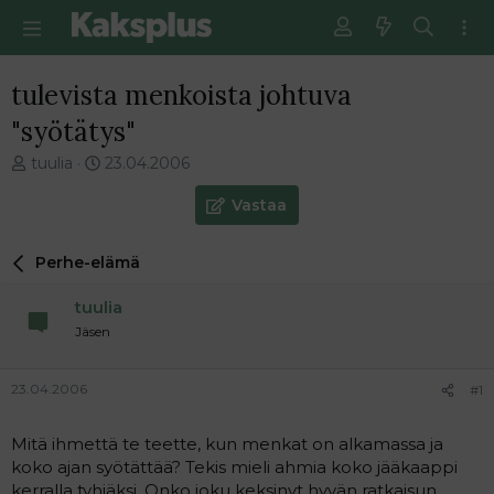
tulevista menkoista johtuva
"syötätys"
V
E
tuulia
23.04.2006
i
n
e
s
Vastaa
s
i
t
m
Perhe-elämä
i
m
k
ä
tuulia
e
i
t
n
Jäsen
j
e
u
n
23.04.2006
#1
n
v
a
i
l
e
Mitä ihmettä te teette, kun menkat on alkamassa ja
o
s
koko ajan syötättää? Tekis mieli ahmia koko jääkaappi
i
t
kerralla tyhjäksi. Onko joku keksinyt hyvän ratkaisun