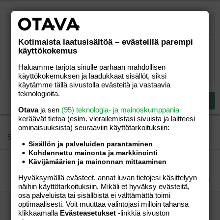
Järjestetty lista
Lihavoitu
Kursivoitu
Laajennettuun editoriin…
Lista
Laajennettuun editoriin…
Lisää hyperlinkki
Lisää kuva
Hymiöt
Laajennettuun editorii
Kumoa
Laajennettuu
Esikat
Kotimaista laatusisältöä – evästeillä parempi
Järjestämätön lista
Kirjoita vastaus...
Tasaa vasemmalle
9
Normal
Tallenna luonnos
Arial
Fontin koko
Tasaus
Lainaus
Tee uudelleen
Lisää video/media
BBCode-näkymä
Tekstiväri
Paragraph format
Lisää taulukko
Poista muotoilu
Kirjasintyyli
Insert horizontal line
Luonnokset
Yliviivaa
Spoiler
Alleviivattu
Koodi
Rivinsisäinen koodi
Rivinsisäinen spoiler
käyttökokemus
10
Poista luonnos
Book Antiqua
Suurenna sisennystä
Heading 1
Keskitä
Haluamme tarjota sinulle parhaan mahdollisen
12
Courier New
käyttökokemuksen ja laadukkaat sisällöt, siksi
Pienennä sisennystä
Tasaa oikealle
Heading 2
käytämme tällä sivustolla evästeitä ja vastaavia
15
Georgia
teknologioita.
Justify text
Heading 3
Lähetä vastaus
18
Tahoma
Otava
ja sen
(95) teknologia- ja mainoskumppania
keräävät tietoa (esim. vierailemis­tasi sivuista ja laitteesi
22
Times New Roman
ominaisuuk­sista) seuraaviin käyttötarkoituksiin:
26
Trebuchet MS
Similar threads
Sisällön ja palveluiden parantaminen
Verdana
Kohdennettu mainonta ja markkinointi
Kävijämäärien ja mainonnan mittaaminen
laihdutus takkuilee... apuja
mö
Aihe vapaa
Hyväksymällä evästeet, annat luvan tietojesi käsittelyyn
ahmimisongelmainen
15.03.2009
Aihe vapaa
12
näihin käyttötarkoituksiin. Mikäli et hyväksy evästeitä,
osa palveluista tai sisällöistä ei välttämättä toimi
Voisko johtua menkoista?
optimaalisesti. Voit muuttaa valintojasi milloin tahansa
klikkaamalla
Evästeasetukset
-linkkiä sivuston
puputi
Aihe vapaa