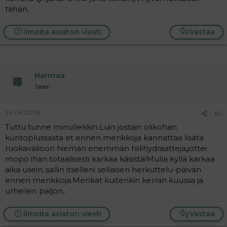
t
i
tähän.
t
a
j
Ilmoita asiaton viesti
Vastaa
a
Harmaa
Jäsen
24.04.2006
#2
Tuttu tunne minullekkin.Luin jostain olikohan
kuntoplussasta et ennen menkkoja kannattaa lisätä
ruokavalioon hieman enemmän hiilihydraatteja,jottei
mopo ihan totaalisesti karkaa käsistä!Mulla kyllä karkaa
aika usein..sallin itselleni sellaisen herkuttelu-päivän
ennen menkkoja.Menkat kuitenkin kerran kuussa ja
urheilen paljon..
Ilmoita asiaton viesti
Vastaa