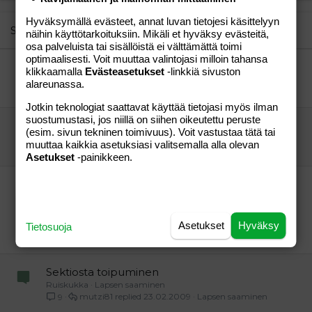
22
Times New Roman
Hyväksymällä evästeet, annat luvan tietojesi käsittelyyn
26
Trebuchet MS
Similar threads
näihin käyttötarkoituksiin. Mikäli et hyväksy evästeitä,
osa palveluista tai sisällöistä ei välttämättä toimi
Verdana
optimaalisesti. Voit muuttaa valintojasi milloin tahansa
Rintatulehdus
klikkaamalla
Evästeasetukset
-linkkiä sivuston
Alisa84
Lapsen saaminen
alareunassa.
Alisa84
05.04.2013
Lapsen saaminen
0
Jotkin teknologiat saattavat käyttää tietojasi myös ilman
suostumustasi, jos niillä on siihen oikeutettu peruste
Alapään tikkien sulamisesta
(esim. sivun tekninen toimivuus). Voit vastustaa tätä tai
Minnie.
Aihe vapaa
muuttaa kaikkia asetuksiasi valitsemalla alla olevan
vierailijaxyz
03.07.2015
Aihe vapaa
3
Asetukset
-painikkeen.
Hoitajat tai muut asiasta tietävät! Minulla pieni
tikattu leikkaushaava ja minusta tuntuu, että on
tulehtunut?
Asetukset
Hyväksy
Tietosuoja
"vieras"
Aihe vapaa
potilas ja omainen
05.10.2013
Aihe vapaa
16
Sektiosta toipuminen
Ruiskukka
Lapsen saaminen
mutzi81
23.02.2009
Lapsen saaminen
9