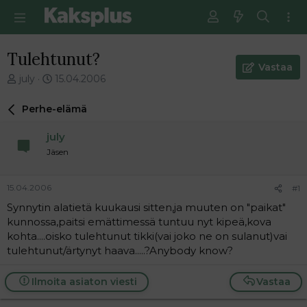
Tulehtunut?
Vastaa
V
E
july
15.04.2006
i
n
e
s
Perhe-elämä
s
i
t
m
july
i
m
Jäsen
k
ä
e
i
t
n
15.04.2006
#1
j
e
Synnytin alatietä kuukausi sitten,ja muuten on "paikat"
u
n
kunnossa,paitsi emättimessä tuntuu nyt kipeä,kova
n
v
a
i
kohta....oisko tulehtunut tikki(vai joko ne on sulanut)vai
l
e
tulehtunut/ärtynyt haava.....?Anybody know?
o
s
i
t
Ilmoita asiaton viesti
Vastaa
t
i
t