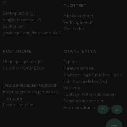
61
TUOTTEET
Sähköposti (digi)
Aikakauslehdet
digi@otavamedia.fi
Verkkopalvelut
Sähköposti
Digilehdet
asiakaspalvelu@otavamedia.fi
POSTIOSOITE
OTA YHTEYTTÄ
Uudenmaankatu 10
Toimitus
00015 OTAVAMEDIA
Palautelomake
Päätoimittaja: Erkki Meriluoto
Toimituspäällikkö: Anu
Tietoa evästeiden käytöstä
Vaskimo
Käyttäytymiseen perustuva
Tuottaja: Anna Huuhtanen
mainonta
Sähköpostiosoitteet:
Evästeasetukset
etunimi.sukunimi@otava.fi
Ylös
Bott