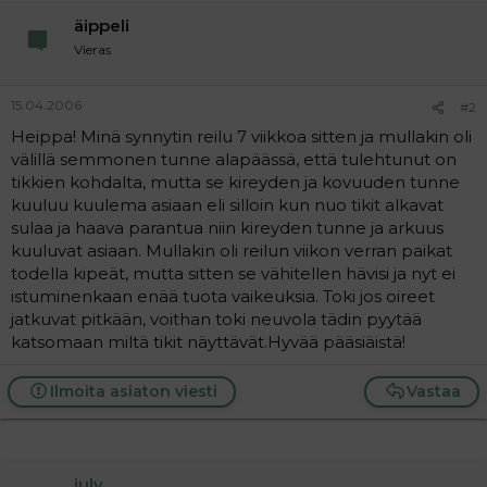
a
äippeli
j
a
Vieras
15.04.2006
#2
Heippa! Minä synnytin reilu 7 viikkoa sitten ja mullakin oli
välillä semmonen tunne alapäässä, että tulehtunut on
tikkien kohdalta, mutta se kireyden ja kovuuden tunne
kuuluu kuulema asiaan eli silloin kun nuo tikit alkavat
sulaa ja haava parantua niin kireyden tunne ja arkuus
kuuluvat asiaan. Mullakin oli reilun viikon verran paikat
todella kipeät, mutta sitten se vähitellen hävisi ja nyt ei
istuminenkaan enää tuota vaikeuksia. Toki jos oireet
jatkuvat pitkään, voithan toki neuvola tädin pyytää
katsomaan miltä tikit näyttävät.Hyvää pääsiäistä!
Ilmoita asiaton viesti
Vastaa
july