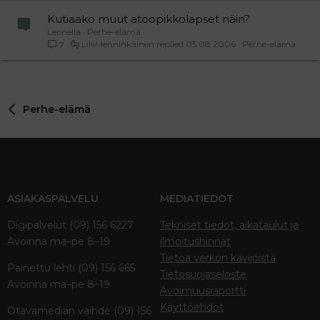
Kutiaako muut atoopikkolapset näin?
Leonella
Perhe-elämä
LilliMenninkäinen
05.08.2006
Perhe-elämä
7
Perhe-elämä
ASIAKASPALVELU
MEDIATIEDOT
Digipalvelut (09) 156 6227
Tekniset tiedot, aikataulut ja
Avoinna ma–pe 8–19
ilmoitushinnat
Tietoa verkon kävijöistä
Painettu lehti (09) 156 665
Tietosuojaseloste
Avoinna ma–pe 8–19
Avoimuusraportti
Käyttöehdot
Otavamedian vaihde (09) 156