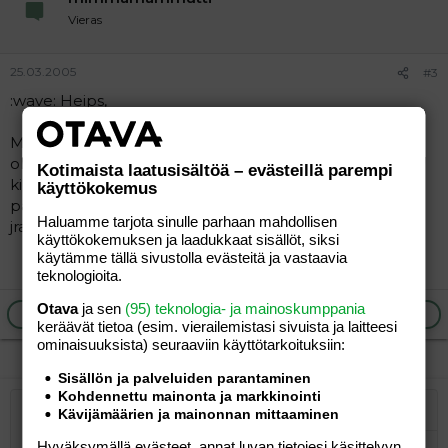
Vieras
25.03.2005
#3
:wave: Heips,
Minunkin pikkuinen syntyi helmikuun puolivälissä. Itse
olen lähes 22 ja asumme Lielahdessa. Mulle saa kaikki
Kotimaista laatusisältöä – evästeillä parempi
kirjotella, olisi hauska tavatakin, ollaan tytön kanssa
käyttökokemus
paljon kaksistaan kotona. Osoitteeni on
Haluamme tarjota sinulle parhaan mahdollisen
jraudaskoski@hotmail.com
käyttökokemuksen ja laadukkaat sisällöt, siksi
käytämme tällä sivustolla evästeitä ja vastaavia
teknologioita.
Otava
ja sen
(95) teknologia- ja mainoskumppania
Ilmoita asiaton viesti
Vastaa
keräävät tietoa (esim. vierailemis­tasi sivuista ja laitteesi
ominaisuuk­sista) seuraaviin käyttötarkoituksiin:
Sisällön ja palveluiden parantaminen
Kohdennettu mainonta ja markkinointi
Kävijämäärien ja mainonnan mittaaminen
Järjestetty lista
Lihavoitu
Kursivoitu
Laajennettuun editoriin…
Lista
Laajennettuun editoriin…
Lisää hyperlinkki
Lisää kuva
Hymiöt
Laajennettuun editorii
Kumoa
Laajennettuu
Esikat
Hyväksymällä evästeet, annat luvan tietojesi käsittelyyn