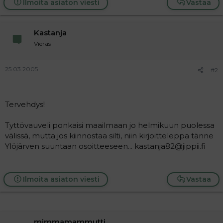
Ilmoita asiaton viesti
Vastaa
a
j
a
Kastanja
Vieras
25.03.2005
#2
Tervehdys!
Tyttövauveli ponkaisi maailmaan jo helmikuun puolessa
välissä, mutta jos kiinnostaa silti, niin kirjoitteleppa tänne
Ylöjärven suuntaan osoitteeseen... kastanja82@jippii.fi
Ilmoita asiaton viesti
Vastaa
mimmamammutti