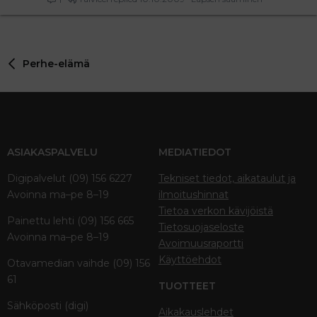
Perhe-elämä
ASIAKASPALVELU
MEDIATIEDOT
Digipalvelut (09) 156 6227
Tekniset tiedot, aikataulut ja
Avoinna ma–pe 8–19
ilmoitushinnat
Tietoa verkon kävijöistä
Painettu lehti (09) 156 665
Tietosuojaseloste
Avoinna ma–pe 8–19
Avoimuusraportti
Käyttöehdot
Otavamedian vaihde (09) 156
61
TUOTTEET
Sähköposti (digi)
Aikakauslehdet