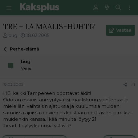
TRE + LA MAALIS-HUHTI?
Vastaa
V
E
bug
18.03.2005
i
n
e
s
Perhe-elämä
s
i
t
m
bug
i
m
Vieras
k
ä
e
i
t
n
18.03.2005
#1
j
e
HEI kaikki Tampereen odottavat äidit!
u
n
Odotan esikoistani syntyväksi maaliskuun vaihteessa ja
n
v
a
i
mielelläni vaihtaisin ajatuksia ja kuulumisia muiden
l
e
samoissa ajoissa olevien esikoistaan odottavien ja miksei
o
s
muidenkin kanssa. Ikää minulta löytyy 21..
i
t
:heart: Löytyykö uusia ystäviä?
t
i
t