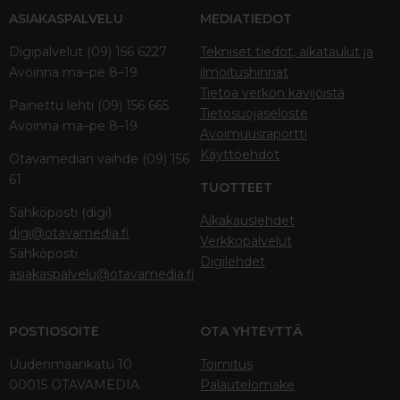
ASIAKASPALVELU
MEDIATIEDOT
Digipalvelut (09) 156 6227
Tekniset tiedot, aikataulut ja
Avoinna ma–pe 8–19
ilmoitushinnat
Tietoa verkon kävijöistä
Painettu lehti (09) 156 665
Tietosuojaseloste
Avoinna ma–pe 8–19
Avoimuusraportti
Käyttöehdot
Otavamedian vaihde (09) 156
61
TUOTTEET
Sähköposti (digi)
Aikakauslehdet
digi@otavamedia.fi
Verkkopalvelut
Sähköposti
Digilehdet
asiakaspalvelu@otavamedia.fi
POSTIOSOITE
OTA YHTEYTTÄ
Uudenmaankatu 10
Toimitus
00015 OTAVAMEDIA
Palautelomake