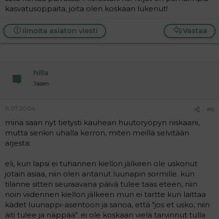
kasvatusoppaita, joita olen koskaan lukenut!
Ilmoita asiaton viesti
Vastaa
hilla
Jäsen
11.07.2004
#6
minä saan nyt tietysti kauhean huutoryöpyn niskaani,
mutta senkin uhalla kerron, miten meillä selvitään
arjesta:
eli, kun lapsi ei tuhannen kiellon jälkeen ole uskonut
jotain asiaa, niin olen antanut luunapin sormille. kun
tilanne sitten seuraavana päivä tulee taas eteen, niin
noin viidennen kiellon jälkeen mun ei tartte kun laittaa
kädet luunappi-asentoon ja sanoa, että "jos et usko, niin
äiti tulee ja näppää". ei ole koskaan vielä tarvinnut tulla