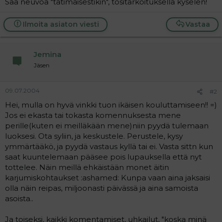
Saa neuvoa "tätimäisestikin", tositarkoituksella kyselen!
a
j
a
Ilmoita asiaton viesti
Vastaa
Jemina
Jäsen
09.07.2004
#2
Hei, mulla on hyvä vinkki tuon ikäisen kouluttamiseen!! =)
Jos ei ekasta tai tokasta komennuksesta mene
perille(kuten ei meilläkään mene)niin pyydä tulemaan
luoksesi. Ota syliin, ja keskustele. Perustele, kysy
ymmärtääkö, ja pyydä vastaus kyllä tai ei. Vasta sittn kun
saat kuuntelemaan pääsee pois lupauksella että nyt
tottelee. Näin meillä ehkäistään monet äitin
karjumiskohtaukset :ashamed: Kunpa vaan aina jaksaisi
olla näin reipas, miljoonasti päivässä ja aina samoista
asoista..
Ja toiseksi, kaikki komentamiset, uhkailut, "koska minä