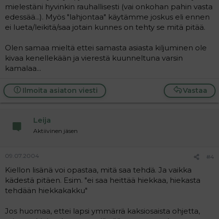
mielestäni hyvinkin rauhallisesti (vai onkohan pahin vasta
edessää...). Myös "lahjontaa" käytämme joskus eli ennen
ei lueta/leikitä/saa jotain kunnes on tehty se mitä pitää.
Olen samaa mieltä ettei samasta asiasta kiljuminen ole
kivaa kenellekään ja vierestä kuunneltuna varsin
kamalaa...
Ilmoita asiaton viesti
Vastaa
Leija
Aktiivinen jäsen
09.07.2004
#4
Kiellon lisänä voi opastaa, mitä saa tehdä. Ja vaikka
kädestä pitäen. Esim. "ei saa heittää hiekkaa, hiekasta
tehdään hiekkakakku"
Jos huomaa, ettei lapsi ymmärrä kaksiosaista ohjetta,