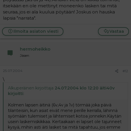
itsekään en ole miettinyt moneenko lasken tai mitä
seuraa, jos ei ala kuulua pöytään! Joskus on hauska
lapsia "narrata".
Ilmoita asiaton viesti
Vastaa
hermoheikko
Jäsen
25.07.2004
#12
\
Alkuperäinen kirjoittaja
24.07.2004 klo 12:20 äiti40v
kirjoitti
:
Kolmen lapsen äitinä (6v,4v ja 1v) törmää joka päivä
tilanteisiin, kun asiat eivät mene perille kerralla, lähinnä
syömään tulemiset ja lähtemiset kotoa jonnekin.Käytän
usein laskemiskikkaa. Kertaakaan ei lapset ole tajunneet
kysyä, mihin asti äiti lasket tai mitä tapahtuu, jos emme