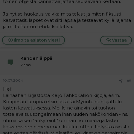
toinen ohjeista kannattaa jättää seuraavaan kertaan.
Ja nyt se huokaus: vaikka mitä tekisit ja miten fiksusti
kasvattasit, lapset ovat silti lapsia ja testaavat kyllä rajansa
ja miltä tuntuu tehdä kiellettyä.
Ilmoita asiaton viesti
Vastaa
Kahden äippä
Vieras
10.07.2004
#5
Hei!
Lainaahan kirjastosta Keijo Tahkokallion kirjoja, esim.
Kotipesän lämpöä etsimässä tai Myönteinen ajattelu
lasten kasvatuksessa. Meille ne ainakin toi tuohon
tottelevaisuusongelmaan ihan uuden näkökohdan - ns.
uhmaikäisen "änkyröinti" on ihan normaalia ja lasten
kasvamiseen nimenoman kuuluu ottelu tietyistä asioista
sata kertaa päivässä. Mielestäni ko. kirjat on parhaimpia