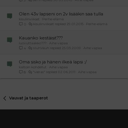
3
Olen 43v lapseni on 2v lisääkin saa tulla
kisulinviikset
Perhe-elämä
kisulinviikset
29.01.2015
Perhe-elämä
0
Kauanko kestäisit???
luovuttaakko???
Aihe vapaa
ViuhVauh
25.03.2009
Aihe vapaa
4
Oma sisko ja hänen ilkeä lapsi :/
kaltoin kohdellut
Aihe vapaa
"vieras"
02.06.2011
Aihe vapaa
8
Vauvat ja taaperot