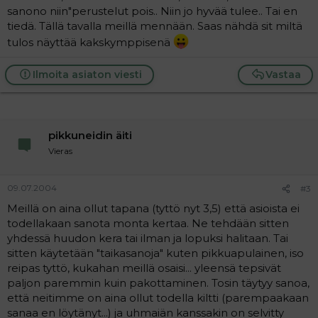
sanono niin"perustelut pois.. Niin jo hyvää tulee.. Tai en
tiedä. Tällä tavalla meillä mennään. Saas nähdä sit miltä
tulos näyttää kakskymppisenä
Ilmoita asiaton viesti
Vastaa
pikkuneidin äiti
Vieras
09.07.2004
#3
Meillä on aina ollut tapana (tyttö nyt 3,5) että asioista ei
todellakaan sanota monta kertaa. Ne tehdään sitten
yhdessä huudon kera tai ilman ja lopuksi halitaan. Tai
sitten käytetään "taikasanoja" kuten pikkuapulainen, iso
reipas tyttö, kukahan meillä osaisi... yleensä tepsivät
paljon paremmin kuin pakottaminen. Tosin täytyy sanoa,
että neitimme on aina ollut todella kiltti (parempaakaan
sanaa en löytänyt...) ja uhmaiän kanssakin on selvitty