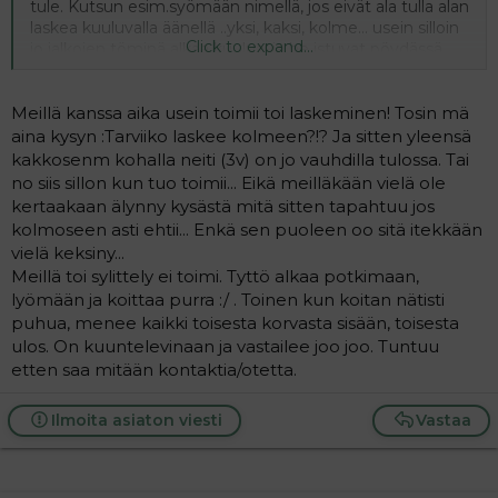
tule. Kutsun esim.syömään nimellä, jos eivät ala tulla alan
laskea kuuluvalla äänellä ..yksi, kaksi, kolme... usein silloin
Click to expand...
jo jalkojen töminä alkaa kuulua, ja he istuvat pöydässä
(siis 6v ja 4v).Ainakin vielä on kikka toiminut, itsekään en
ole miettinyt moneenko lasken tai mitä seuraa, jos ei ala
kuulua pöytään! Joskus on hauska lapsia "narrata".
Meillä kanssa aika usein toimii toi laskeminen! Tosin mä
aina kysyn :Tarviiko laskee kolmeen?!? Ja sitten yleensä
kakkosenm kohalla neiti (3v) on jo vauhdilla tulossa. Tai
no siis sillon kun tuo toimii... Eikä meilläkään vielä ole
kertaakaan älynny kysästä mitä sitten tapahtuu jos
kolmoseen asti ehtii... Enkä sen puoleen oo sitä itekkään
vielä keksiny...
Meillä toi sylittely ei toimi. Tyttö alkaa potkimaan,
lyömään ja koittaa purra :/ . Toinen kun koitan nätisti
puhua, menee kaikki toisesta korvasta sisään, toisesta
ulos. On kuuntelevinaan ja vastailee joo joo. Tuntuu
etten saa mitään kontaktia/otetta.
Ilmoita asiaton viesti
Vastaa