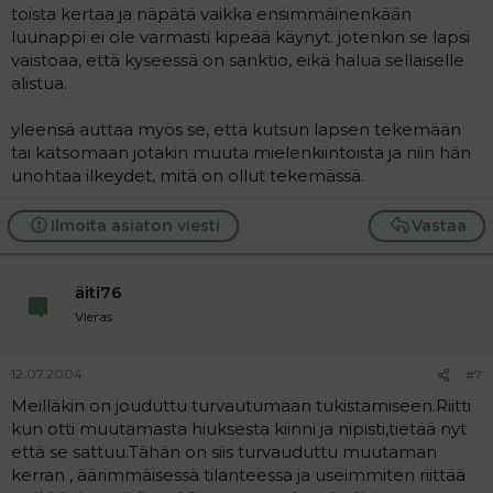
toista kertaa ja näpätä vaikka ensimmäinenkään
luunappi ei ole varmasti kipeää käynyt. jotenkin se lapsi
vaistoaa, että kyseessä on sanktio, eikä halua sellaiselle
alistua.
yleensä auttaa myös se, että kutsun lapsen tekemään
tai katsomaan jotakin muuta mielenkiintoista ja niin hän
unohtaa ilkeydet, mitä on ollut tekemässä.
Ilmoita asiaton viesti
Vastaa
äiti76
Vieras
12.07.2004
#7
Meilläkin on jouduttu turvautumaan tukistamiseen.Riitti
kun otti muutamasta hiuksesta kiinni ja nipisti,tietää nyt
että se sattuu.Tähän on siis turvauduttu muutaman
kerran , äärimmäisessä tilanteessa ja useimmiten riittää