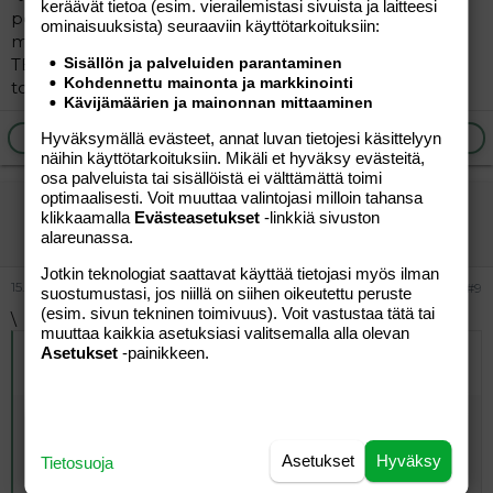
keräävät tietoa (esim. vierailemis­tasi sivuista ja laitteesi
peseen hampaat, kuka ehtii... yks, kaks, kolme..." ja
ominaisuuk­sista) seuraaviin käyttötarkoituksiin:
molemmat kipittää kilpaa pesulle. EI TIETTY AINA
Sisällön ja palveluiden parantaminen
TEHOO. Kun käyttää vähän vaihtelevia komentoja
Kohdennettu mainonta ja markkinointi
tottelevat välillä vahingossa. valmiit, paikoille, nyt!
Kävijämäärien ja mainonnan mittaaminen
Ilmoita asiaton viesti
Vastaa
Hyväksymällä evästeet, annat luvan tietojesi käsittelyyn
näihin käyttötarkoituksiin. Mikäli et hyväksy evästeitä,
osa palveluista tai sisällöistä ei välttämättä toimi
optimaalisesti. Voit muuttaa valintojasi milloin tahansa
pinguviini
klikkaamalla
Evästeasetukset
-linkkiä sivuston
Vieras
alareunassa.
Jotkin teknologiat saattavat käyttää tietojasi myös ilman
15.07.2004
#9
suostumustasi, jos niillä on siihen oikeutettu peruste
(esim. sivun tekninen toimivuus). Voit vastustaa tätä tai
\
muuttaa kaikkia asetuksiasi valitsemalla alla olevan
Alkuperäinen kirjoittaja
12.07.2004 klo 12:56 äiti76
Asetukset
-painikkeen.
kirjoitti
:
Meilläkin on jouduttu turvautumaan tukistamiseen.Riitti
kun otti muutamasta hiuksesta kiinni ja nipisti,tietää nyt
että se sattuu.Tähän on siis turvauduttu muutaman
Asetukset
Hyväksy
Tietosuoja
kerran , äärimmäisessä tilanteessa ja useimmiten riittää