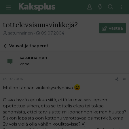
tottelevaisuusvinkkejä?
Vastaa
V
E
satunnainen
09.07.2004
i
n
e
s
Vauvat ja taaperot
s
i
t
m
satunnainen
i
m
Vieras
k
ä
e
i
t
n
09.07.2004
#1
j
e
Mullon tänään vinkinkyselypäivä
u
n
n
v
a
i
Oisko hyviä ajatuksia siitä, että kuinka sais lapsen
l
e
opetettua siihen, että se tottelis ekaa tai tokaa
o
s
sanomista, ettei tarviis sitte miljoonannen kerran huutaa?
i
t
Siskon lapsista oon kattonu varottavaa esimerkkiä, oma
t
i
2v vois vielä olla vähän koulittavissa? =)
t