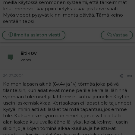
meillä käytössä semmonen systeemi, että tärkeimmät
lelut menevät kaappiin tietyksi aikaa jos tarve vaatii.
Myös videot pysyvät kiinni monta päivää. Tämä keino
sentään tepsii.
Ilmoita asiaton viesti
Vastaa
äiti40v
Vieras
24.07.2004
#11
Kolmen lapsen äitinä (6v,4v ja 1v) törmää joka päivä
tilanteisiin, kun asiat eivät mene perille kerralla, lähinnä
syömään tulemiset ja lähtemiset kotoa jonnekin.Käytän
usein laskemiskikkaa. Kertaakaan ei lapset ole tajunneet
kysyä, mihin asti äiti lasket tai mitä tapahtuu, jos emme
tule. Kutsun esim.syömään nimellä, jos eivät ala tulla
alan laskea kuuluvalla äänellä ..yksi, kaksi, kolme... usein
silloin jo jalkojen töminä alkaa kuulua, ja he istuvat
pöydässä (siis 6v ja 4v).Ainakin vielä on kikka toiminut,