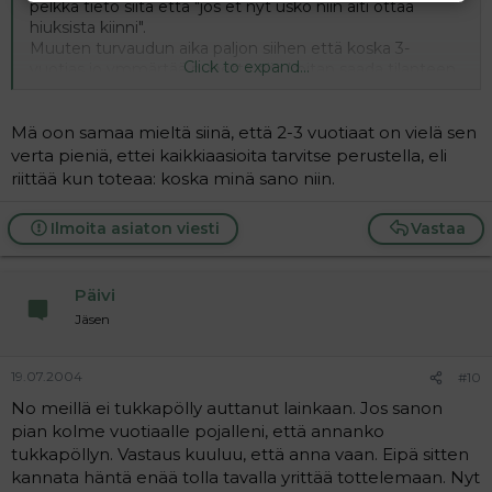
pelkkä tieto siitä että "jos et nyt usko niin äiti ottaa
hiuksista kiinni".
Muuten turvaudun aika paljon siihen että koska 3-
Click to expand...
vuotias jo ymmärtää puhetta niin koitan saada tilanteen
rauhoittumaan ja hetkeksi muuta ajateltavaa niin kohta
hommat sujuu huomaamatta.Aina vaan ei valitettavasti
ole aikaa jutella ja perustella...sehän oliskin ihanteellista!!
Mä oon samaa mieltä siinä, että 2-3 vuotiaat on vielä sen
Meidän mielestä 3-vuotias on kuitenkin niin pieni että
verta pieniä, ettei kaikkiaasioita tarvitse perustella, eli
joissakin asioissa syyksi totella riittää se että "koska minä
riittää kun toteaa: koska minä sano niin.
sanon niin!"
Ilmoita asiaton viesti
Vastaa
Päivi
Jäsen
19.07.2004
#10
No meillä ei tukkapölly auttanut lainkaan. Jos sanon
pian kolme vuotiaalle pojalleni, että annanko
tukkapöllyn. Vastaus kuuluu, että anna vaan. Eipä sitten
kannata häntä enää tolla tavalla yrittää tottelemaan. Nyt