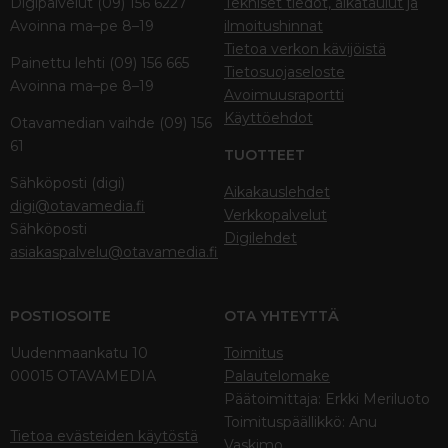
Digipalvelut (09) 156 6227
Tekniset tiedot, aikataulut ja
Avoinna ma–pe 8–19
ilmoitushinnat
Tietoa verkon kävijöistä
Painettu lehti (09) 156 665
Tietosuojaseloste
Avoinna ma–pe 8–19
Avoimuusraportti
Käyttöehdot
Otavamedian vaihde (09) 156
61
TUOTTEET
Sähköposti (digi)
Aikakauslehdet
digi@otavamedia.fi
Verkkopalvelut
Sähköposti
Digilehdet
asiakaspalvelu@otavamedia.fi
POSTIOSOITE
OTA YHTEYTTÄ
Uudenmaankatu 10
Toimitus
00015 OTAVAMEDIA
Palautelomake
Päätoimittaja: Erkki Meriluoto
Toimituspäällikkö: Anu
Tietoa evästeiden käytöstä
Vaskimo