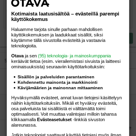
Järjestämätön lista
Kirjoita vastaus...
Tasaa vasemmalle
9
Normal
Tallenna luonnos
Arial
Fontin koko
Tasaus
Lainaus
Tee uudelleen
Lisää video/media
BBCode-näkymä
Tekstiväri
Paragraph format
Lisää taulukko
Poista muotoilu
Kirjasintyyli
Insert horizontal line
Luonnokset
Yliviivaa
Spoiler
Alleviivattu
Koodi
Rivinsisäinen koodi
Rivinsisäinen spoiler
10
Poista luonnos
Kotimaista laatusisältöä – evästeillä parempi
Book Antiqua
Suurenna sisennystä
Heading 1
Keskitä
käyttökokemus
12
Courier New
Pienennä sisennystä
Tasaa oikealle
Heading 2
Haluamme tarjota sinulle parhaan mahdollisen
15
Georgia
käyttökokemuksen ja laadukkaat sisällöt, siksi
Justify text
Heading 3
Lähetä vastaus
käytämme tällä sivustolla evästeitä ja vastaavia
18
Tahoma
teknologioita.
22
Times New Roman
Otava
ja sen
(95) teknologia- ja mainoskumppania
26
Trebuchet MS
Similar threads
keräävät tietoa (esim. vierailemis­tasi sivuista ja laitteesi
ominaisuuk­sista) seuraaviin käyttötarkoituksiin:
Verdana
lastenvaatteita
Sisällön ja palveluiden parantaminen
Kohdennettu mainonta ja markkinointi
netistä
Vauvat ja taaperot
Nettailija
20.01.2006
Vauvat ja taaperot
2
Kävijämäärien ja mainonnan mittaaminen
Hyväksymällä evästeet, annat luvan tietojesi käsittelyyn
AUTTAKAAAAA
näihin käyttötarkoituksiin. Mikäli et hyväksy evästeitä,
apuaaa
Aihe vapaa
osa palveluista tai sisällöistä ei välttämättä toimi
Liinuska74
03.07.2007
Aihe vapaa
2
optimaalisesti. Voit muuttaa valintojasi milloin tahansa
klikkaamalla
Evästeasetukset
-linkkiä sivuston
alareunassa.
Kertokaa äidit!? Miten uskallatte laittaa lapsenne
kuvat nettiin mm nyt palstalle?
Jotkin teknologiat saattavat käyttää tietojasi myös ilman