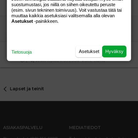
Palstan KAUNOTAR
Aihe vapaa
suostumustasi, jos niillä on siihen oikeutettu peruste
minä
28.07.2008
Aihe vapaa
14
(esim. sivun tekninen toimivuus). Voit vastustaa tätä tai
muuttaa kaikkia asetuksiasi valitsemalla alla olevan
Asetukset
-painikkeen.
RS virus
"vieras"
Aihe vapaa
"vieras"
21.06.2011
Aihe vapaa
0
Ostospaikkoja Iisalmessa
Asetukset
Hyväksy
Tietosuoja
äippä
Perhe-elämä
Vinkki
11.09.2004
Perhe-elämä
2
Lapset ja teinit
ASIAKASPALVELU
MEDIATIEDOT