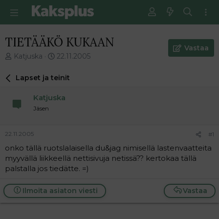
TIETÄÄKÖ KUKAAN
Vastaa
V
E
Katjuska
22.11.2005
i
n
e
s
Lapset ja teinit
s
i
t
m
Katjuska
i
m
Jäsen
k
ä
e
i
t
n
22.11.2005
#1
j
e
onko tällä ruotslalaisella du&jag nimisellä lastenvaatteita
u
n
myyvällä liikkeellä nettisivuja netissä?? kertokaa tällä
n
v
a
i
palstalla jos tiedätte. =)
l
e
o
s
Ilmoita asiaton viesti
Vastaa
i
t
t
i
t