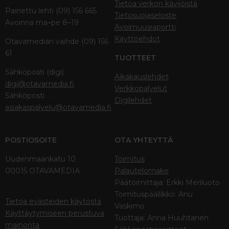
Tietoa verkon kävijöistä
Painettu lehti (09) 156 665
Tietosuojaseloste
Avoinna ma–pe 8–19
Avoimuusraportti
Käyttöehdot
Otavamedian vaihde (09) 156
61
TUOTTEET
Sähköposti (digi)
Aikakauslehdet
digi@otavamedia.fi
Verkkopalvelut
Sähköposti
Digilehdet
asiakaspalvelu@otavamedia.fi
POSTIOSOITE
OTA YHTEYTTÄ
Uudenmaankatu 10
Toimitus
00015 OTAVAMEDIA
Palautelomake
Päätoimittaja: Erkki Meriluoto
Toimituspäällikkö: Anu
Tietoa evästeiden käytöstä
Vaskimo
Käyttäytymiseen perustuva
Tuottaja: Anna Huuhtanen
mainonta