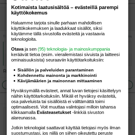
Kotimaista laatusisältöä – evästeillä parempi
käyttökokemus
vierailija
Vieras
Haluamme tarjota sinulle parhaan mahdollisen
käyttökokemuksen ja laadukkaat sisällöt, siksi
käytämme tällä sivustolla evästeitä ja vastaavia
11.06.2026
#4
teknologioita.
Alkuperäinen kirjoittaja
Johnny Appleseed
:
Otava
ja sen
(95) teknologia- ja mainoskumppania
keräävät tietoa (esim. vierailemis­tasi sivuista ja laitteesi
Koetko olevasi jumalan poika tai tytär?
ominaisuuk­sista) seuraaviin käyttötarkoituksiin:
Sisällön ja palveluiden parantaminen
Ristiinnaulitseminen oli kyllä ihan yleinen tapa
Kohdennettu mainonta ja markkinointi
Kävijämäärien ja mainonnan mittaaminen
Ilmoita asiaton viesti
Vastaa
Hyväksymällä evästeet, annat luvan tietojesi käsittelyyn
näihin käyttötarkoituksiin. Mikäli et hyväksy evästeitä,
osa palveluista tai sisällöistä ei välttämättä toimi
optimaalisesti. Voit muuttaa valintojasi milloin tahansa
klikkaamalla
Evästeasetukset
-linkkiä sivuston
Järjestetty lista
Lihavoitu
Kursivoitu
Laajennettuun editoriin…
Lista
Laajennettuun editoriin…
Lisää hyperlinkki
Lisää kuva
Hymiöt
Laajennettuun editorii
Kumoa
Laajennettuu
Esikat
alareunassa.
Järjestämätön lista
Kirjoita vastaus...
Tasaa vasemmalle
9
Normal
Tallenna luonnos
Arial
Fontin koko
Tasaus
Lainaus
Tee uudelleen
Lisää video/media
BBCode-näkymä
Tekstiväri
Paragraph format
Lisää taulukko
Poista muotoilu
Kirjasintyyli
Insert horizontal line
Luonnokset
Yliviivaa
Spoiler
Alleviivattu
Koodi
Rivinsisäinen koodi
Rivinsisäinen spoiler
Jotkin teknologiat saattavat käyttää tietojasi myös ilman
suostumustasi, jos niillä on siihen oikeutettu peruste