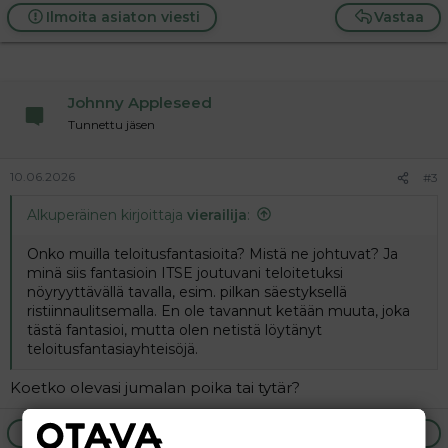
Ilmoita asiaton viesti
Vastaa
Johnny Appleseed
Tunnettu jäsen
10.06.2026
#3
Alkuperäinen kirjoittaja
vierailija
:
Onko muilla teloitusfantasioita? Mistä ne johtuvat? Ja
minä siis fantasioin ITSE joutuvani teloitetuksi
nöyryyttävällä tavalla, esim. pilkan säestyksellä
ristiinnaulitsemalla. En ole tavannut ketään muuta, joka
tästä fantasioi, mutta olen netistä löytänyt
teloitusfantasiayhteisöjä.
Koetko olevasi jumalan poika tai tytär?
Ilmoita asiaton viesti
Vastaa