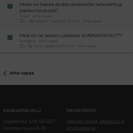
Mistä voi hakea ahdistushäiriösille tarkoitettua
parikuntoutusta?
"kipa"
Aihe vapaa
"hippula"
31.10.2012
Aihe vapaa
7
Mitä on ne sektion jälkeiset KIINNIKEKIVUT??
Kovajänis
Aihe vapaa
vieras
06.11.2007
Aihe vapaa
1
Aihe vapaa
ASIAKASPALVELU
MEDIATIEDOT
Digipalvelut (09) 156 6227
Tekniset tiedot, aikataulut ja
Avoinna ma–pe 8–19
ilmoitushinnat