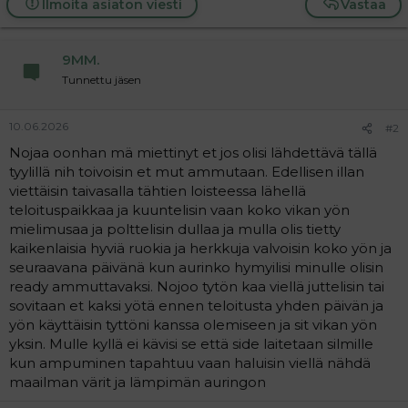
Ilmoita asiaton viesti
Vastaa
a
j
a
9MM.
Tunnettu jäsen
10.06.2026
#2
Nojaa oonhan mä miettinyt et jos olisi lähdettävä tällä
tyylillä nih toivoisin et mut ammutaan. Edellisen illan
viettäisin taivasalla tähtien loisteessa lähellä
teloituspaikkaa ja kuuntelisin vaan koko vikan yön
mielimusaa ja polttelisin dullaa ja mulla olis tietty
kaikenlaisia hyviä ruokia ja herkkuja valvoisin koko yön ja
seuraavana päivänä kun aurinko hymyilisi minulle olisin
ready ammuttavaksi. Nojoo tytön kaa viellä juttelisin tai
sovitaan et kaksi yötä ennen teloitusta yhden päivän ja
yön käyttäisin tyttöni kanssa olemiseen ja sit vikan yön
yksin. Mulle kyllä ei kävisi se että side laitetaan silmille
kun ampuminen tapahtuu vaan haluisin viellä nähdä
maailman värit ja lämpimän auringon