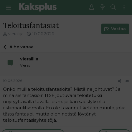
Teloitusfantasiat
Vastaa
V
E
vierailija
10.06.2026
i
n
e
s
Aihe vapaa
s
i
t
m
vierailija
i
m
Vieras
k
ä
e
i
t
n
10.06.2026
#1
j
e
Onko muilla teloitusfantasioita? Mistä ne johtuvat? Ja
u
n
minä siis fantasioin ITSE joutuvani teloitetuksi
n
v
a
i
nöyryyttävällä tavalla, esim. pilkan säestyksellä
l
e
ristiinnaulitsemalla. En ole tavannut ketään muuta, joka
o
s
tästä fantasioi, mutta olen netistä löytänyt
i
t
teloitusfantasiayhteisöjä.
t
i
t