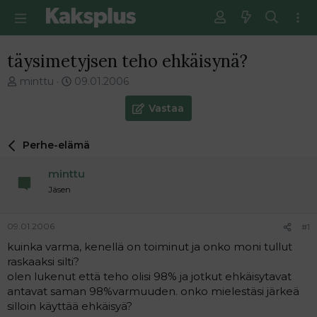
täysimetyjsen teho ehkäisynä?
V
E
minttu
09.01.2006
i
n
e
s
Vastaa
s
i
t
m
Perhe-elämä
i
m
k
ä
minttu
e
i
t
n
Jäsen
j
e
u
n
09.01.2006
#1
n
v
a
i
kuinka varma, kenellä on toiminut ja onko moni tullut
l
e
raskaaksi silti?
o
s
olen lukenut että teho olisi 98% ja jotkut ehkäisytavat
i
t
antavat saman 98%varmuuden. onko mielestäsi järkeä
t
i
silloin käyttää ehkäisyä?
t