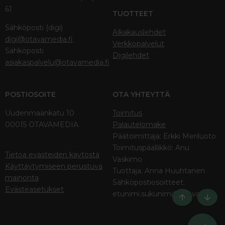
61
TUOTTEET
Sähköposti (digi)
Aikakauslehdet
digi@otavamedia.fi
Verkkopalvelut
Sähköposti
Digilehdet
asiakaspalvelu@otavamedia.fi
POSTIOSOITE
OTA YHTEYTTÄ
Uudenmaankatu 10
Toimitus
00015 OTAVAMEDIA
Palautelomake
Päätoimittaja: Erkki Meriluoto
Toimituspäällikkö: Anu
Tietoa evästeiden käytöstä
Vaskimo
Käyttäytymiseen perustuva
Tuottaja: Anna Huuhtanen
mainonta
Sähköpostiosoitteet:
Evästeasetukset
etunimi.sukunimi@otava.fi
Ylös
Bott