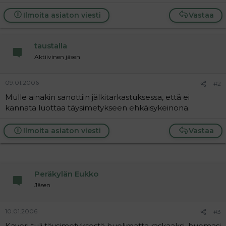
a
j
Ilmoita asiaton viesti
Vastaa
a
taustalla
Aktiivinen jäsen
09.01.2006
#2
Mulle ainakin sanottiin jälkitarkastuksessa, että ei
kannata luottaa täysimetykseen ehkäisykeinona.
Ilmoita asiaton viesti
Vastaa
Peräkylän Eukko
Jäsen
10.01.2006
#3
Kaveri tuli täysimetyksestä huolimatta raskaaksi, huomasi