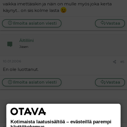
vaikka imettäisikin ja näin on mulle myös joka kerta
käynyt... on siis kolme lasta
Ilmoita asiaton viesti
Vastaa
Äitiliini
Jäsen
10.01.2006
#5
En ole luottanut.
Ilmoita asiaton viesti
Vastaa
Jaanuska
Aktiivinen jäsen
Kotimaista laatusisältöä – evästeillä parempi
käyttökokemus