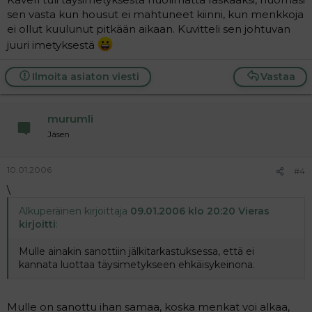
sen vasta kun housut ei mahtuneet kiinni, kun menkkoja
ei ollut kuulunut pitkään aikaan. Kuvitteli sen johtuvan
juuri imetyksestä
Ilmoita asiaton viesti
Vastaa
murumli
Jäsen
10.01.2006
#4
\
Alkuperäinen kirjoittaja
09.01.2006 klo 20:20 Vieras
kirjoitti
:
Mulle ainakin sanottiin jälkitarkastuksessa, että ei
kannata luottaa täysimetykseen ehkäisykeinona.
Mulle on sanottu ihan samaa, koska menkat voi alkaa,