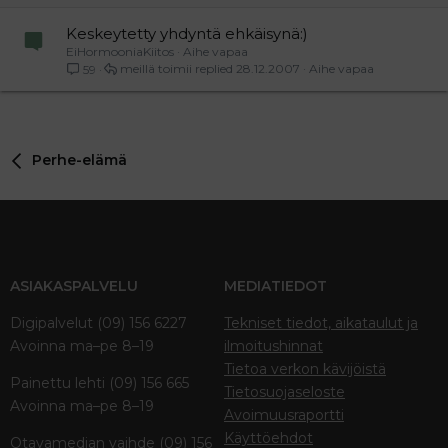
Keskeytetty yhdyntä ehkäisynä:)
EiHormooniaKiitos
Aihe vapaa
meillä toimii
28.12.2007
Aihe vapaa
59
Perhe-elämä
ASIAKASPALVELU
MEDIATIEDOT
Digipalvelut (09) 156 6227
Tekniset tiedot, aikataulut ja
Avoinna ma–pe 8–19
ilmoitushinnat
Tietoa verkon kävijöistä
Painettu lehti (09) 156 665
Tietosuojaseloste
Avoinna ma–pe 8–19
Avoimuusraportti
Käyttöehdot
Otavamedian vaihde (09) 156