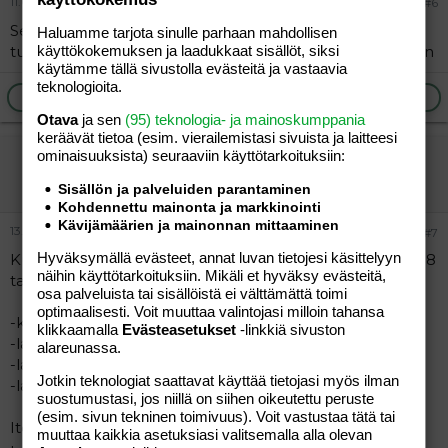
11.01.2006
#6
Se ei ole kuule mikään ehkäisy, vaikka imettäisikin, voi
Haluamme tarjota sinulle parhaan mahdollisen
tulla ihan samalla tavalla raskaaks vaikka ei imettäisikään
käyttökokemuksen ja laadukkaat sisällöt, siksi
käytämme tällä sivustolla evästeitä ja vastaavia
teknologioita.
Ilmoita asiaton viesti
Vastaa
Otava
ja sen
(95) teknologia- ja mainoskumppania
keräävät tietoa (esim. vierailemis­tasi sivuista ja laitteesi
ominaisuuk­sista) seuraaviin käyttötarkoituksiin:
kutku
Aktiivinen jäsen
Sisällön ja palveluiden parantaminen
Kohdennettu mainonta ja markkinointi
Kävijämäärien ja mainonnan mittaaminen
13.01.2006
#7
Hyväksymällä evästeet, annat luvan tietojesi käsittelyyn
Kuulemma tuohon 97 prosenttiin (vai mikäs se nyt oli 98
näihin käyttötarkoituksiin. Mikäli et hyväksy evästeitä,
tai jotain) voidaan luotta, jos nämä kaikki ehdot täyttyy:
osa palveluista tai sisällöistä ei välttämättä toimi
optimaalisesti. Voit muuttaa valintojasi milloin tahansa
-kuukautiset eivät ole alkaneet
klikkaamalla
Evästeasetukset
-linkkiä sivuston
-lapsi on alle 6kk
alareunassa.
-lapsi syö vähintään 4h välein koko ajan, myös yöllä
Jotkin teknologiat saattavat käyttää tietojasi myös ilman
-lapsi ei saa mitään muuta kuin rintamaitoa
suostumustasi, jos niillä on siihen oikeutettu peruste
(esim. sivun tekninen toimivuus). Voit vastustaa tätä tai
Ite en tuohon luottas mutta hei, en mä luota pillereihin
muuttaa kaikkia asetuksiasi valitsemalla alla olevan