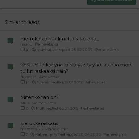
18
Tahoma
22
Times New Roman
26
Trebuchet MS
Similar threads
Verdana
Kierrukasta huolimatta raskaana...
naanu
Perhe-elämä
manhattan
26.02.2007
Perhe-elämä
16
KYSELY: Ehkäisynä keskeytetty yhd. kuinka moni
tullut raskaaksi näin?
"kyselijä"
Aihe vapaa
"vieras"
29.01.2012
Aihe vapaa
14
Mitenköhän on?
MuKi
Perhe-elämä
MuKi
05.07.2015
Perhe-elämä
0
kierukkaraskaus
mamma-75
Perhe-elämä
Katherine Wheel
20.04.2006
Perhe-elämä
7