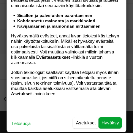
keräävät tietoa (esim. vierailemis­tasi sivuista ja laitteesi
Verdana
ominaisuuk­sista) seuraaviin käyttötarkoituksiin:
TAMPERE HOI!
Sisällön ja palveluiden parantaminen
LeLu
Perhe-elämä
Kohdennettu mainonta ja markkinointi
LeLu
03.09.2004
Perhe-elämä
0
Kävijämäärien ja mainonnan mittaaminen
Hyväksymällä evästeet, annat luvan tietojesi käsittelyyn
KERHOT-LISTA(Päivitetty 10.10.2009)
näihin käyttötarkoituksiin. Mikäli et hyväksy evästeitä,
Talvicci
Aihe vapaa
osa palveluista tai sisällöistä ei välttämättä toimi
vieras
06.12.2009
Aihe vapaa
14
optimaalisesti. Voit muuttaa valintojasi milloin tahansa
klikkaamalla
Evästeasetukset
-linkkiä sivuston
KERHOT-LISTA(Päivitetty 10.10.2009)
alareunassa.
Talvicci
Lapsen saaminen
Talvicci
10.10.2009
Lapsen saaminen
Jotkin teknologiat saattavat käyttää tietojasi myös ilman
1
suostumustasi, jos niillä on siihen oikeutettu peruste
(esim. sivun tekninen toimivuus). Voit vastustaa tätä tai
muuttaa kaikkia asetuksiasi valitsemalla alla olevan
Asetukset
-painikkeen.
Perhe-elämä
Asetukset
Hyväksy
Tietosuoja