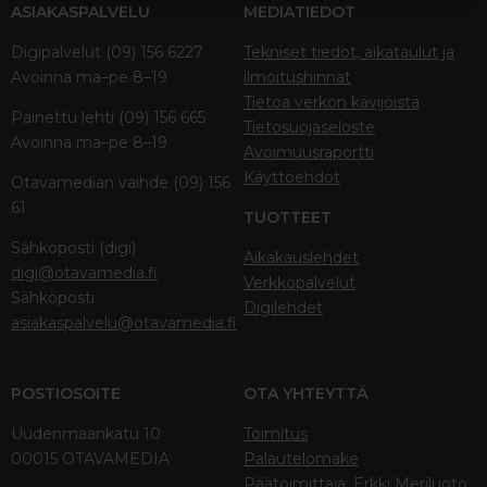
ASIAKASPALVELU
MEDIATIEDOT
Digipalvelut (09) 156 6227
Tekniset tiedot, aikataulut ja
Avoinna ma–pe 8–19
ilmoitushinnat
Tietoa verkon kävijöistä
Painettu lehti (09) 156 665
Tietosuojaseloste
Avoinna ma–pe 8–19
Avoimuusraportti
Käyttöehdot
Otavamedian vaihde (09) 156
61
TUOTTEET
Sähköposti (digi)
Aikakauslehdet
digi@otavamedia.fi
Verkkopalvelut
Sähköposti
Digilehdet
asiakaspalvelu@otavamedia.fi
POSTIOSOITE
OTA YHTEYTTÄ
Uudenmaankatu 10
Toimitus
00015 OTAVAMEDIA
Palautelomake
Päätoimittaja: Erkki Meriluoto