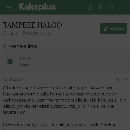
TAMPERE HALOO!
Vastaa
V
E
LeLu
03.09.2004
i
n
e
s
Perhe-elämä
s
i
t
m
LeLu
i
m
Jäsen
k
ä
e
i
t
n
03.09.2004
#1
j
e
Olisi kiva saada tamperelaisia äitejä meilikavereiksi...
u
n
Itse asustamme tällä hetkellä porissa mutta vuoden
n
v
a
i
vaihteessa muutamme tampereelle ja olisi kiva jos silloin
l
e
olisi jo jonkin näköistä tuttavuutta jolloin voisi vaikka
o
s
tavatakkin...
i
t
t
i
Itse olen parikymppinen äiti ja poika on 5kk. Avokki
t