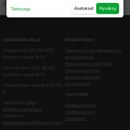
Perhe-elämä
Asetukset
Hyväksy
Tietosuoja
ASIAKASPALVELU
MEDIATIEDOT
Digipalvelut (09) 156 6227
Tekniset tiedot, aikataulut ja
Avoinna ma–pe 8–19
ilmoitushinnat
Tietoa verkon kävijöistä
Painettu lehti (09) 156 665
Tietosuojaseloste
Avoinna ma–pe 8–19
Avoimuusraportti
Käyttöehdot
Otavamedian vaihde (09) 156
61
TUOTTEET
Sähköposti (digi)
Aikakauslehdet
digi@otavamedia.fi
Verkkopalvelut
Sähköposti
Digilehdet
asiakaspalvelu@otavamedia.fi