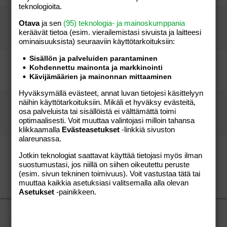
teknologioita.
synnytyksen jälkeen
Otava
ja sen
(95) teknologia- ja mainoskumppania
Pompo79
Perhe-elämä
keräävät tietoa (esim. vierailemis­tasi sivuista ja laitteesi
joopenpoppoo
29.10.2006
Perhe-elämä
1
ominaisuuk­sista) seuraaviin käyttötarkoituksiin:
Sisällön ja palveluiden parantaminen
Vanhempainpäivärahan määrä...
Kohdennettu mainonta ja markkinointi
Ozzy08
Perhe-elämä
Kävijämäärien ja mainonnan mittaaminen
Ozzy08
12.08.2009
Perhe-elämä
0
Hyväksymällä evästeet, annat luvan tietojesi käsittelyyn
näihin käyttötarkoituksiin. Mikäli et hyväksy evästeitä,
Veren vuoto yhdynnän jälkeen rv 30
osa palveluista tai sisällöistä ei välttämättä toimi
hysteerimysteeri
Perhe-elämä
optimaalisesti. Voit muuttaa valintojasi milloin tahansa
.....
18.06.2018
Perhe-elämä
1
klikkaamalla
Evästeasetukset
-linkkiä sivuston
alareunassa.
G:miten työnantaja (ja työkaverit) ovat
Jotkin teknologiat saattavat käyttää tietojasi myös ilman
suhtautuneet jos olet poissa lasten sairastelun
suostumustasi, jos niillä on siihen oikeutettu peruste
takia?
(esim. sivun tekninen toimivuus). Voit vastustaa tätä tai
kysymys
Aihe vapaa
muuttaa kaikkia asetuksiasi valitsemalla alla olevan
Kissansilmä
09.10.2007
Aihe vapaa
5
Asetukset
-painikkeen.