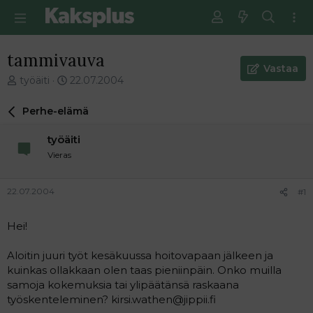
tammivauva
Vastaa
V
E
työäiti
22.07.2004
i
n
e
s
Perhe-elämä
s
i
t
m
työäiti
i
m
Vieras
k
ä
e
i
t
n
22.07.2004
#1
j
e
u
n
Hei!
n
v
a
i
l
e
Aloitin juuri työt kesäkuussa hoitovapaan jälkeen ja
o
s
kuinkas ollakkaan olen taas pieniinpäin. Onko muilla
i
t
samoja kokemuksia tai ylipäätänsä raskaana
t
i
työskenteleminen? kirsi.wathen@jippii.fi
t