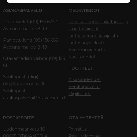
ASIAKASPALVELU
MEDIATIEDOT
Digipalvelut (09) 156 6227
Tekniset tiedot, aikataulut ja
Avoinna ma–pe 8–19
ilmoitushinnat
Tietoa verkon kävijöistä
Painettu lehti (09) 156 665
Tietosuojaseloste
Avoinna ma–pe 8–19
Avoimuusraportti
Käyttöehdot
Otavamedian vaihde (09) 156
61
TUOTTEET
Sähköposti (digi)
Aikakauslehdet
digi@otavamedia.fi
Verkkopalvelut
Sähköposti
Digilehdet
asiakaspalvelu@otavamedia.fi
POSTIOSOITE
OTA YHTEYTTÄ
Uudenmaankatu 10
Toimitus
00015 OTAVAMEDIA
Palautelomake