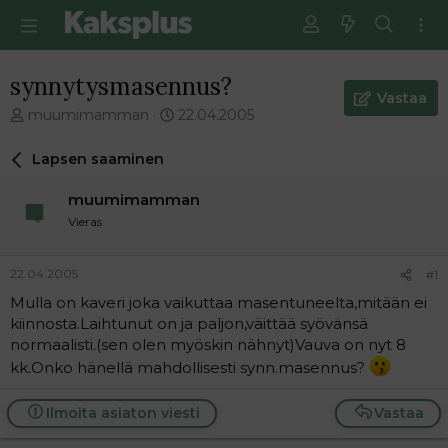
synnytysmasennus?
Vastaa
V
E
muumimamman
22.04.2005
i
n
e
s
Lapsen saaminen
s
i
t
m
muumimamman
i
m
Vieras
k
ä
e
i
t
n
22.04.2005
#1
j
e
Mulla on kaveri joka vaikuttaa masentuneelta,mitään ei
u
n
kiinnosta.Laihtunut on ja paljon,väittää syövänsä
n
v
a
i
normaalisti.(sen olen myöskin nähnyt)Vauva on nyt 8
l
e
kk.Onko hänellä mahdollisesti synn.masennus?
o
s
i
t
Ilmoita asiaton viesti
Vastaa
t
i
t