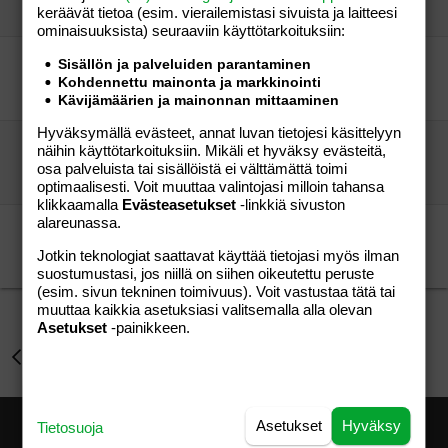
keräävät tietoa (esim. vierailemis­tasi sivuista ja laitteesi
apua
26.08.2007
Aihe vapaa
1
ominaisuuk­sista) seuraaviin käyttötarkoituksiin:
Miehen masennusta?
Sisällön ja palveluiden parantaminen
Siilura
Perhe-elämä
Kohdennettu mainonta ja markkinointi
Siilura
17.07.2008
Perhe-elämä
1
Kävijämäärien ja mainonnan mittaaminen
Hyväksymällä evästeet, annat luvan tietojesi käsittelyyn
Ystävä hankkiutui raskaaksi
näihin käyttötarkoituksiin. Mikäli et hyväksy evästeitä,
vierailija
Aihe vapaa
osa palveluista tai sisällöistä ei välttämättä toimi
Elena777
29.04.2019
Aihe vapaa
74
optimaalisesti. Voit muuttaa valintojasi milloin tahansa
klikkaamalla
Evästeasetukset
-linkkiä sivuston
alareunassa.
ihmeelliset mieliteot raskauden alussa?
kyselijä
Aihe vapaa
Jotkin teknologiat saattavat käyttää tietojasi myös ilman
HelloShitty
11.03.2009
Aihe vapaa
17
suostumustasi, jos niillä on siihen oikeutettu peruste
(esim. sivun tekninen toimivuus). Voit vastustaa tätä tai
muuttaa kaikkia asetuksiasi valitsemalla alla olevan
Asetukset
-painikkeen.
Lapsen saaminen
Asetukset
Hyväksy
Tietosuoja