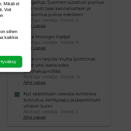
Yle gallup: Suomen suosituin puolue
. Mikäli et
Sdp nosti taas kannatustaan ja
i. Voit
kokoomus putosi edelleen
on
Aloittaja: vierailija
Viestiä: 4
Aihe vapaa
 on siihen
Mika Moringin ihailijat
aa kaikkia
Aloittaja: vierailija
Viestiä: 9
Aihe vapaa
Töitä on tarjolla mutta työttömät
Hyväksy
eivät viitsi laatia edes
työnhakuprofiilia
Aloittaja: vierailija
Viestiä: 14
Aihe vapaa
Nyt säästetään oikeista kohteista:
kotoutus, kehitysapu ja järjestötuet
vihdoin kuriin
Aloittaja: vierailija
Viestiä: 2
Aihe vapaa