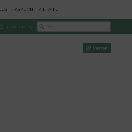
UUS
LASKURIT
KILPAILUT
Rekisteröidy
Vastaa