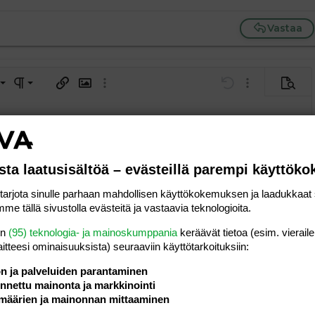
Vastaa
a vasemmalle
al
ärjestetty lista
editoriin…
saus
Paragraph format
Lisää hyperlinkki
Lisää kuva
Laajennettuun editoriin…
Kumoa
Laajennettuun 
Esikat
ding 1
tä
ärjestämätön lista
 luonnos
ontal line
nen koodi
isäinen spoiler
odi
uonnos
 oikealle
Suurenna sisennystä
ding 2
y text
Pienennä sisennystä
ing 3
sta laatusisältöä – evästeillä parempi käyttök
Lähetä vastaus
rjota sinulle parhaan mahdollisen käyttökokemuksen ja laadukkaat s
me tällä sivustolla evästeitä ja vastaavia teknologioita.
en
(95) teknologia- ja mainoskumppania
keräävät tietoa (esim. vieraile
laitteesi ominaisuuk­sista) seuraaviin käyttötarkoituksiin:
ön ja palveluiden parantaminen
04.03.2007
hmä?
Viestiä
5
nettu mainonta ja markkinointi
äimäläinen
Luettu
451
määrien ja mainonnan mittaaminen