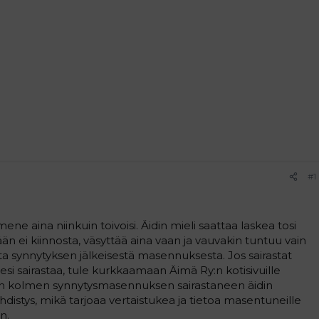
#1
ene aina niinkuin toivoisi. Äidin mieli saattaa laskea tosi
än ei kiinnosta, väsyttää aina vaan ja vauvakin tuntuu vain
ta synnytyksen jälkeisestä masennuksesta. Jos sairastat
si sairastaa, tule kurkkaamaan Äimä Ry:n kotisivuille
 on kolmen synnytysmasennuksen sairastaneen äidin
distys, mikä tarjoaa vertaistukea ja tietoa masentuneille
n.