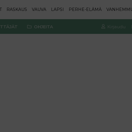
T
RASKAUS
VAUVA
LAPSI
PERHE-ELÄMÄ
VANHEMM
TTÄJÄT
OHJEITA
Kirjaudu