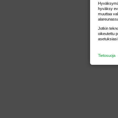
Hyväksymällä
hyväksy eväs
muuttaa val
alareunass
Jotkin tekno
oikeutettu 
asetuksiasi
Tietosuoja