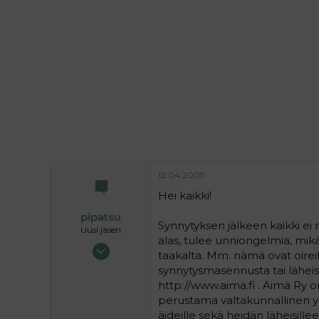
i
t
t
i
t
a
j
a
12.04.2005
Hei kaikki!
pipatsu
Synnytyksen jälkeen kaikki ei m
Uusi jäsen
alas, tulee unniongelmia, mikä
02.01.2005
taakalta. Mm. nämä ovat oirei
3
synnytysmasennusta tai läheise
0
http://www.aima.fi . Äimä Ry
1
perustama valtakunnallinen yh
äideille sekä heidän läheisillee