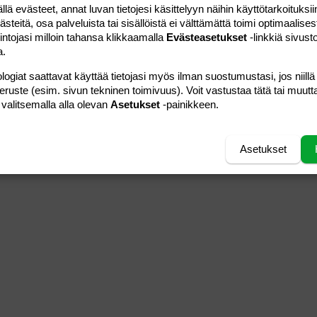
 evästeet, annat luvan tietojesi käsittelyyn näihin käyttötarkoituksiin
teitä, osa palveluista tai sisällöistä ei välttämättä toimi optimaalisest
intojasi milloin tahansa klikkaamalla
Evästeasetukset
-linkkiä sivust
a.
logiat saattavat käyttää tietojasi myös ilman suostumustasi, jos niillä
peruste (esim. sivun tekninen toimivuus). Voit vastustaa tätä tai muutt
 valitsemalla alla olevan
Asetukset
-painikkeen.
Asetukset