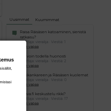
Uusimmat
Kuumimmat
editoriin…
sele
Raisa Räisäsen katoaminen, sienistä
ratkaisu?
Aloittaja: vierailija
Viestiä: 1
Aihe vapaa
Mä voin todella huonosti
okemus
Aloittaja: vierailija
Viestiä: 2
Aihe vapaa
isällöt,
Ristikankareen ja Räisäsen kuolemat
Aloittaja: vierailija
Viestiä: 0
mis­tasi
Aihe vapaa
Vauva.fi keskustelu rikki?
Aloittaja: vierailija
Viestiä: 17
Aihe vapaa