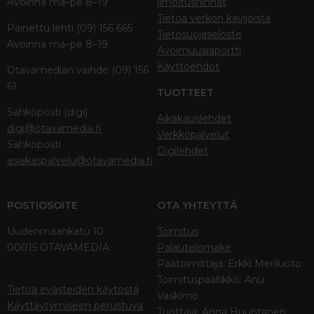
Avoinna ma–pe 8–19
ilmoitushinnat
Tietoa verkon kävijöistä
Painettu lehti (09) 156 665
Tietosuojaseloste
Avoinna ma–pe 8–19
Avoimuusraportti
Käyttöehdot
Otavamedian vaihde (09) 156
61
TUOTTEET
Sähköposti (digi)
Aikakauslehdet
digi@otavamedia.fi
Verkkopalvelut
Sähköposti
Digilehdet
asiakaspalvelu@otavamedia.fi
POSTIOSOITE
OTA YHTEYTTÄ
Uudenmaankatu 10
Toimitus
00015 OTAVAMEDIA
Palautelomake
Päätoimittaja: Erkki Meriluoto
Toimituspäällikkö: Anu
Tietoa evästeiden käytöstä
Vaskimo
Käyttäytymiseen perustuva
Tuottaja: Anna Huuhtanen