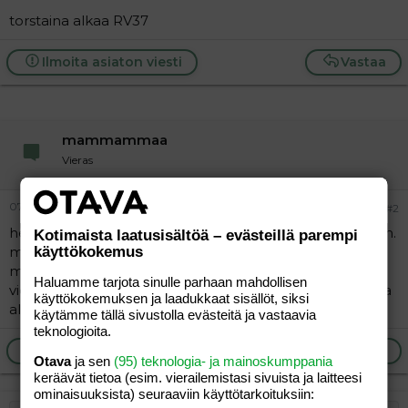
a
torstaina alkaa RV37
j
a
Ilmoita asiaton viesti
Vastaa
mammammaa
Vieras
07.02.2006
#2
heh, tuosta onkin ollut puhetta täällä useaan otteeseen.
Kotimaista laatusisältöä – evästeillä parempi
käyttökokemus
mulla rv37+3 ja masu toimii hyvin (on toiminut jo
muutaman viikon...), aamullakin sai käydä 3 kertaa, mut
Haluamme tarjota sinulle parhaan mahdollisen
vieläki ollaan kotona... Jospas kuitenkin pian, limatulppa
käyttökokemuksen ja laadukkaat sisällöt, siksi
alkaa olla mennyttä ja kävellessä vihloo "alakertaa"
käytämme tällä sivustolla evästeitä ja vastaavia
teknologioita.
Ilmoita asiaton viesti
Vastaa
Otava
ja sen
(95) teknologia- ja mainoskumppania
keräävät tietoa (esim. vierailemis­tasi sivuista ja laitteesi
ominaisuuk­sista) seuraaviin käyttötarkoituksiin: