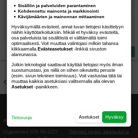
Sisällön ja palveluiden parantaminen
Järjestetty lista
Lihavoitu
Kursivoitu
Laajennettuun editoriin…
Lista
Laajennettuun editoriin…
Lisää hyperlinkki
Lisää kuva
Hymiöt
Laajennettuun editorii
Kumoa
Laajennettuu
Esikat
Kohdennettu mainonta ja markkinointi
Järjestämätön lista
Kirjoita vastaus...
Kävijämäärien ja mainonnan mittaaminen
Tasaa vasemmalle
9
Normal
Tallenna luonnos
Arial
Fontin koko
Tasaus
Lainaus
Tee uudelleen
Lisää video/media
BBCode-näkymä
Tekstiväri
Paragraph format
Lisää taulukko
Poista muotoilu
Kirjasintyyli
Insert horizontal line
Luonnokset
Yliviivaa
Spoiler
Alleviivattu
Koodi
Rivinsisäinen koodi
Rivinsisäinen spoiler
10
Poista luonnos
Hyväksymällä evästeet, annat luvan tietojesi käsittelyyn
Book Antiqua
Suurenna sisennystä
Heading 1
Keskitä
näihin käyttötarkoituksiin. Mikäli et hyväksy evästeitä,
12
Courier New
osa palveluista tai sisällöistä ei välttämättä toimi
Pienennä sisennystä
Tasaa oikealle
Heading 2
optimaalisesti. Voit muuttaa valintojasi milloin tahansa
15
Georgia
klikkaamalla
Evästeasetukset
-linkkiä sivuston
Justify text
Heading 3
Lähetä vastaus
18
alareunassa.
Tahoma
22
Times New Roman
Jotkin teknologiat saattavat käyttää tietojasi myös ilman
suostumustasi, jos niillä on siihen oikeutettu peruste
26
Trebuchet MS
(esim. sivun tekninen toimivuus). Voit vastustaa tätä tai
muuttaa kaikkia asetuksiasi valitsemalla alla olevan
Lapsen saaminen
Verdana
Asetukset
-painikkeen.
Asetukset
Hyväksy
Tietosuoja
ASIAKASPALVELU
MEDIATIEDOT
Digipalvelut (09) 156 6227
Tekniset tiedot, aikataulut ja