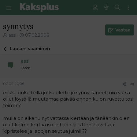
synnytys
Vastaa
V
E
assi
07.02.2006
i
n
e
s
Lapsen saaminen
s
i
t
m
assi
i
m
Jäsen
k
ä
e
i
t
n
07.02.2006
#1
j
e
elikkä onko teillä jotka olette jo synnyttäneet, niin vatsa
u
n
ollut löysällä muutamaa päivää ennen ku on ruvettu tosi
n
v
a
i
toimiin?
l
e
o
s
mulla on alkanu nyt vattassa kiertään ja tänäänkin olen
i
t
ollut kolme kertaa isolla hädällä. sitten alavatsaa
t
i
kipristelee ja lapojen seutua juimii..??
t