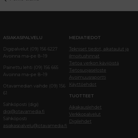
ASIAKASPALVELU
MEDIATIEDOT
Digipalvelut (09) 156 6227
Tekniset tiedot, aikataulut ja
Avoinna ma–pe 8–19
ilmoitushinnat
Tietoa verkon kävijöistä
Painettu lehti (09) 156 665
Tietosuojaseloste
Avoinna ma–pe 8–19
Avoimuusraportti
Käyttöehdot
Otavamedian vaihde (09) 156
61
TUOTTEET
Sähköposti (digi)
Aikakauslehdet
digi@otavamedia.fi
Verkkopalvelut
Sähköposti
Digilehdet
asiakaspalvelu@otavamedia.fi