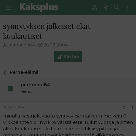
synnytyksen jälkeiset ekat
kuukautiset
V
E
perhonen84
26.08.2004
i
n
e
s
Vastaa
s
i
t
m
Perhe-elämä
i
m
k
ä
perhonen84
e
i
t
n
Vieras
j
e
u
n
26.08.2004
#1
n
v
a
i
minulla kesti jälkivuoto synnytyksen jälkeen melkein 6
l
e
viikkoa,sitten oli n.viikko välissä ettei tullut vuotoa ja sitten
o
s
alkoi kuukautiset.aloitin mercelon ehkäisypillerit ja
i
t
nytten kuukautiset ovat kestäneet neljä viikkoa,onko