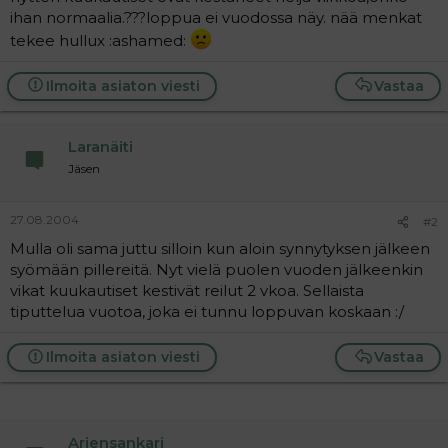
t
i
ihan normaalia.???loppua ei vuodossa näy. nää menkat
t
tekee hullux :ashamed:
a
j
a
Ilmoita asiaton viesti
Vastaa
Laranäiti
Jäsen
27.08.2004
#2
Mulla oli sama juttu silloin kun aloin synnytyksen jälkeen
syömään pillereitä. Nyt vielä puolen vuoden jälkeenkin
vikat kuukautiset kestivät reilut 2 vkoa. Sellaista
tiputtelua vuotoa, joka ei tunnu loppuvan koskaan :/
Ilmoita asiaton viesti
Vastaa
Arjensankari