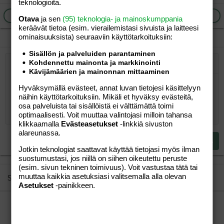
teknologioita.
Ilmoita asiaton viesti
Vastaa
Otava
ja sen
(95) teknologia- ja mainoskumppania
keräävät tietoa (esim. vierailemis­tasi sivuista ja laitteesi
ominaisuuk­sista) seuraaviin käyttötarkoituksiin:
Sisällön ja palveluiden parantaminen
Kohdennettu mainonta ja markkinointi
Järjestetty lista
Lihavoitu
Kursivoitu
Laajennettuun editoriin…
Lista
Laajennettuun editoriin…
Lisää hyperlinkki
Lisää kuva
Hymiöt
Laajennettuun editorii
Kumoa
Laajennettuu
Esikat
Kävijämäärien ja mainonnan mittaaminen
Järjestämätön lista
Kirjoita vastaus...
Tasaa vasemmalle
9
Normal
Tallenna luonnos
Arial
Fontin koko
Tasaus
Lainaus
Tee uudelleen
Lisää video/media
BBCode-näkymä
Tekstiväri
Paragraph format
Lisää taulukko
Poista muotoilu
Kirjasintyyli
Insert horizontal line
Luonnokset
Yliviivaa
Spoiler
Alleviivattu
Koodi
Rivinsisäinen koodi
Rivinsisäinen spoiler
Hyväksymällä evästeet, annat luvan tietojesi käsittelyyn
näihin käyttötarkoituksiin. Mikäli et hyväksy evästeitä,
10
Poista luonnos
Book Antiqua
Suurenna sisennystä
Heading 1
Keskitä
osa palveluista tai sisällöistä ei välttämättä toimi
optimaalisesti. Voit muuttaa valintojasi milloin tahansa
12
Courier New
Pienennä sisennystä
Tasaa oikealle
Heading 2
klikkaamalla
Evästeasetukset
-linkkiä sivuston
15
Georgia
alareunassa.
Justify text
Heading 3
Lähetä vastaus
18
Tahoma
Jotkin teknologiat saattavat käyttää tietojasi myös ilman
suostumustasi, jos niillä on siihen oikeutettu peruste
22
Times New Roman
(esim. sivun tekninen toimivuus). Voit vastustaa tätä tai
26
Trebuchet MS
muuttaa kaikkia asetuksiasi valitsemalla alla olevan
Similar threads
Asetukset
-painikkeen.
Verdana
Kuukautiset synnytyksen jälkeen
Kikko
Perhe-elämä
sibelius79
28.02.2005
Perhe-elämä
13