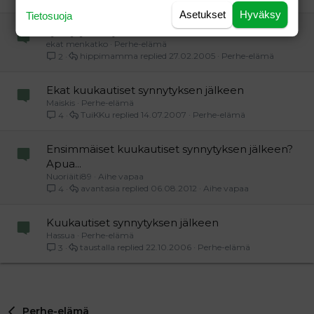
Asetukset
Hyväksy
Tietosuoja
synnytyksen jälkeen..
ekat menkatko
Perhe-elämä
hippimamma
27.02.2005
Perhe-elämä
2
Ekat kuukautiset synnytyksen jälkeen
Maiskis
Perhe-elämä
TuiKKu
14.07.2007
Perhe-elämä
4
Ensimmäiset kuukautiset synnytyksen jälkeen?
Apua...
Nuoriäiti89
Aihe vapaa
avantasia
06.08.2012
Aihe vapaa
4
Kuukautiset synnytyksen jälkeen
Hassua
Perhe-elämä
taustalla
22.10.2006
Perhe-elämä
3
Perhe-elämä