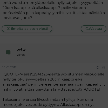
entä wc-istuimen yläpuolelle hylly tai joku syvyydeltään
20cm kaappi eikä allaskaappia? peilin viereen
peräseinään päin kapeahylly mihin voisit laittaa päivittäin
tarvittavat jutut?
Ilmoita asiaton viesti
Vastaa
pytty
Vieras
10.01.2012
#3
[QUOTE="vieras";25413234]entä wc-istuimen yläpuolelle
hylly tai joku syvyydeltään 20cm kaappi eikä
allaskaappia? peilin viereen peräseinään päin kapeahylly
mihin voisit laittaa päivittäin tarvittavat jutut?[/QUOTE]
Takaseinälle ei saa fiksusti mitään hyllujä, kun siinä
menee joku vesiputki pyttyyn :/ Allaskaappi on nyt