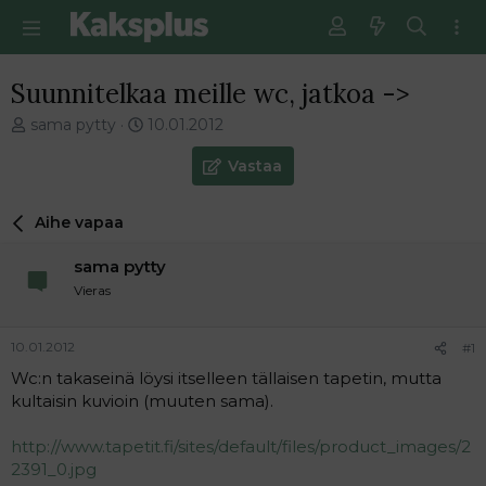
Suunnitelkaa meille wc, jatkoa ->
V
E
sama pytty
10.01.2012
i
n
e
s
Vastaa
s
i
t
m
Aihe vapaa
i
m
k
ä
sama pytty
e
i
t
n
Vieras
j
e
u
n
10.01.2012
#1
n
v
a
i
Wc:n takaseinä löysi itselleen tällaisen tapetin, mutta
l
e
kultaisin kuvioin (muuten sama).
o
s
i
t
http://www.tapetit.fi/sites/default/files/product_images/2
t
i
2391_0.jpg
t