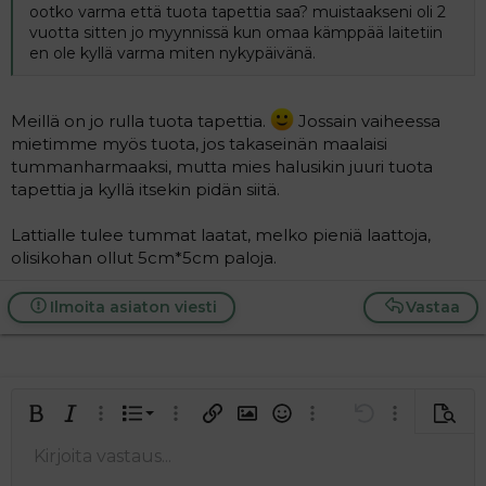
ootko varma että tuota tapettia saa? muistaakseni oli 2
vuotta sitten jo myynnissä kun omaa kämppää laitetiin
en ole kyllä varma miten nykypäivänä.
Meillä on jo rulla tuota tapettia.
Jossain vaiheessa
mietimme myös tuota, jos takaseinän maalaisi
tummanharmaaksi, mutta mies halusikin juuri tuota
tapettia ja kyllä itsekin pidän siitä.
Lattialle tulee tummat laatat, melko pieniä laattoja,
olisikohan ollut 5cm*5cm paloja.
Ilmoita asiaton viesti
Vastaa
Järjestetty lista
Lihavoitu
Kursivoitu
Laajennettuun editoriin…
Lista
Laajennettuun editoriin…
Lisää hyperlinkki
Lisää kuva
Hymiöt
Laajennettuun editorii
Kumoa
Laajennettuu
Esikat
Järjestämätön lista
Kirjoita vastaus...
Tasaa vasemmalle
9
Normal
Tallenna luonnos
Arial
Fontin koko
Tasaus
Lainaus
Tee uudelleen
Lisää video/media
BBCode-näkymä
Tekstiväri
Paragraph format
Lisää taulukko
Poista muotoilu
Kirjasintyyli
Insert horizontal line
Luonnokset
Yliviivaa
Spoiler
Alleviivattu
Koodi
Rivinsisäinen koodi
Rivinsisäinen spoiler