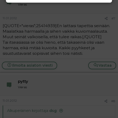
Vieras
11.01.2012
#7
[QUOTE="vieras";25414939]En laittaisi tapettia seinään.
Maalatkaa harmaalla ja siihen vaikka kuviomaalausta.
Muut seinät valkoisella, että tulee raikas.[/QUOTE]
Tai itseasiassa se olisi hieno, että takaseinä olisi vaan
harmaa, eikä mitää kuvioita. Kaikki pyyhkeet ja
sisustustavarat sopisivat siihen tosi nätisti.
Ilmoita asiaton viesti
Vastaa
pytty
Vieras
11.01.2012
#8
Alkuperäinen kirjoittaja
dsg
: