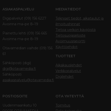
ASIAKASPALVELU
MEDIATIEDOT
Digipalvelut (09) 156 6227
Tekniset tiedot, aikataulut ja
Avoinna ma–pe 8–19
ilmoitushinnat
Tietoa verkon kävijöistä
Painettu lehti (09) 156 665
Tietosuojaseloste
Avoinna ma–pe 8–19
Avoimuusraportti
Käyttöehdot
Otavamedian vaihde (09) 156
61
TUOTTEET
Sähköposti (digi)
Aikakauslehdet
digi@otavamedia.fi
Verkkopalvelut
Sähköposti
Digilehdet
asiakaspalvelu@otavamedia.fi
POSTIOSOITE
OTA YHTEYTTÄ
Uudenmaankatu 10
Toimitus