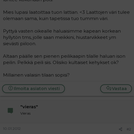
Mies lupasi laatoittaa tuon lattian. <3 Laattojen väri tulee
olemaan sama, kuin tapetissa tuo tummin väri.
Pyttyä vasten oikealle haluaisimme kapean korkean
hyllytön tms, jolle saan meikkini, hiustarvikkeet ym
sievästi piiloon.
Altaan päälle sen pienen peilikaapin tilalle haluan ison
peilin. Pelkkä peili siis. Olisiko kultaiset kehykset ok?
Millainen valaisin tilaan sopisi?
Ilmoita asiaton viesti
Vastaa
"vieras"
Vieras
10.01.2012
#2