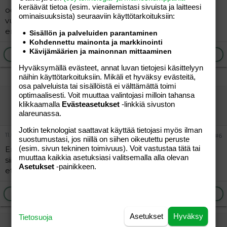
keräävät tietoa (esim. vierailemis­tasi sivuista ja laitteesi
ootko varma että tuota tapettia saa? muistaakseni oli 2
ominaisuuk­sista) seuraaviin käyttötarkoituksiin:
vuotta sitten jo myynnissä kun omaa kämppää laitetiin
en ole kyllä varma miten nykypäivänä.
Sisällön ja palveluiden parantaminen
Kohdennettu mainonta ja markkinointi
Kävijämäärien ja mainonnan mittaaminen
Ilmoita asiaton viesti
Vastaa
Hyväksymällä evästeet, annat luvan tietojesi käsittelyyn
näihin käyttötarkoituksiin. Mikäli et hyväksy evästeitä,
osa palveluista tai sisällöistä ei välttämättä toimi
optimaalisesti. Voit muuttaa valintojasi milloin tahansa
"vieras"
klikkaamalla
Evästeasetukset
-linkkiä sivuston
Vieras
alareunassa.
Jotkin teknologiat saattavat käyttää tietojasi myös ilman
11.01.2012
#6
suostumustasi, jos niillä on siihen oikeutettu peruste
(esim. sivun tekninen toimivuus). Voit vastustaa tätä tai
En laittaisi tapettia seinään. Maalatkaa harmaalla ja
muuttaa kaikkia asetuksiasi valitsemalla alla olevan
siihen vaikka kuviomaalausta. Muut seinät valkoisella,
Asetukset
-painikkeen.
että tulee raikas.
Ilmoita asiaton viesti
Vastaa
Asetukset
Hyväksy
Tietosuoja
"vieras"