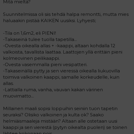
Mitä mieltä?
a
j
a
Suunnitelmissa oli siis tehdä halpa remontti, mutta mies
haluaakin pistää KAIKEN uusiksi. Lyhyesti;
-Tila on 1,6m2, eli PIENI!
-Takaseinä tulee tuolla tapetilla...
-Ovesta oikealla allas + -kaappi, altaan kohdalla 12
valkoista, tavallista laattaa. Laattojen yllä erittäin pieni
kolmeovinen peilikaappi.
-Ovesta vasemmalla pieni vesipatteri.
-Takaseinällä pytty ja sen vieressä oikealla liukuovilla
toimiva valkoinen kaappi, samalle korkeudelle, kuin
allas.
-Lattialla ruma, vanha, vauvan kakan värinen
muovimatto...
Millainen maali sopisi loppuihin seiniin tuon tapetin
seuraksi? Olisiko valkoinen ja kulta ok? Saako
helmiäismaaleja mistään? Altaan alle ostetaan uusi
kaappi ja sen vierestä (pytyn oikealta puolen) se toinen
lähtee kokonaan pois.