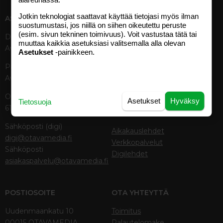
Jotkin teknologiat saattavat käyttää tietojasi myös ilman
ASIAKASPALVELU
MEDIATIEDOT
suostumustasi, jos niillä on siihen oikeutettu peruste
(esim. sivun tekninen toimivuus). Voit vastustaa tätä tai
Digipalvelut (09) 156 6227
Tekniset tiedot, aikataulut ja
muuttaa kaikkia asetuksiasi valitsemalla alla olevan
Avoinna ma–pe 8–19
ilmoitushinnat
Asetukset
-painikkeen.
Tietoa verkon kävijöistä
Painettu lehti (09) 156 665
Tietosuojaseloste
Avoinna ma–pe 8–19
Avoimuusraportti
Käyttöehdot
Otavamedian vaihde (09) 156
Asetukset
Hyväksy
Tietosuoja
61
TUOTTEET
Sähköposti (digi)
Aikakauslehdet
digi@otavamedia.fi
Verkkopalvelut
Sähköposti
Digilehdet
asiakaspalvelu@otavamedia.fi
POSTIOSOITE
OTA YHTEYTTÄ
Uudenmaankatu 10
Toimitus
00015 OTAVAMEDIA
Palautelomake