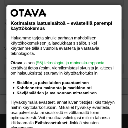
Verdana
Kotimaista laatusisältöä – evästeillä parempi
Nimimerkki
käyttökokemus
Haluamme tarjota sinulle parhaan mahdollisen
käyttökokemuksen ja laadukkaat sisällöt, siksi
käytämme tällä sivustolla evästeitä ja vastaavia
Varmistus
teknologioita.
Kuinka monta kirjainta on sanassa KOIRA?
Otava
ja sen
(95) teknologia- ja mainoskumppania
keräävät tietoa (esim. vierailemis­tasi sivuista ja laitteesi
ominaisuuk­sista) seuraaviin käyttötarkoituksiin:
Sisällön ja palveluiden parantaminen
Lähetä vastaus
Kohdennettu mainonta ja markkinointi
Kävijämäärien ja mainonnan mittaaminen
Hyväksymällä evästeet, annat luvan tietojesi käsittelyyn
Suomessa ei ole koulupakkoa, on vain oppivelvollisuus
näihin käyttötarkoituksiin. Mikäli et hyväksy evästeitä,
osa palveluista tai sisällöistä ei välttämättä toimi
optimaalisesti. Voit muuttaa valintojasi milloin tahansa
klikkaamalla
Evästeasetukset
-linkkiä sivuston
alareunassa.