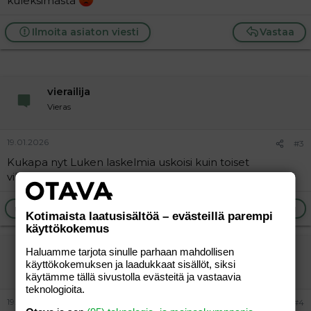
kuleksimasta
Ilmoita asiaton viesti
Vastaa
vierailija
Vieras
19.01.2026
#3
Kukapa nyt Luken laskelmia uskoisi kuin toiset
viherhörhöt.
Ilmoita asiaton viesti
Vastaa
Kotimaista laatusisältöä – evästeillä parempi
käyttökokemus
vierailija
Haluamme tarjota sinulle parhaan mahdollisen
käyttökokemuksen ja laadukkaat sisällöt, siksi
Vieras
käytämme tällä sivustolla evästeitä ja vastaavia
teknologioita.
19.01.2026
#4