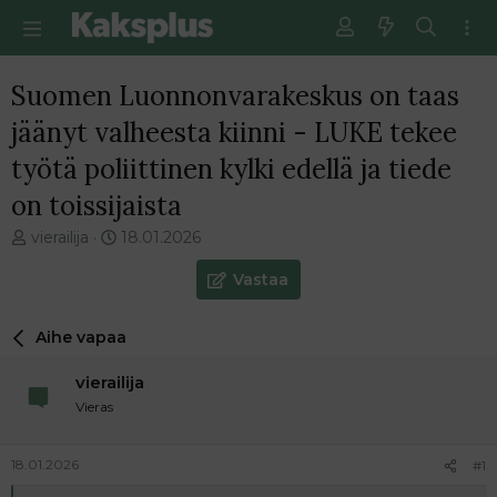
Suomen Luonnonvarakeskus on taas
jäänyt valheesta kiinni - LUKE tekee
työtä poliittinen kylki edellä ja tiede
on toissijaista
V
E
vierailija
18.01.2026
i
n
e
s
Vastaa
s
i
t
m
Aihe vapaa
i
m
k
ä
vierailija
e
i
t
n
Vieras
j
e
u
n
18.01.2026
#1
n
v
a
i