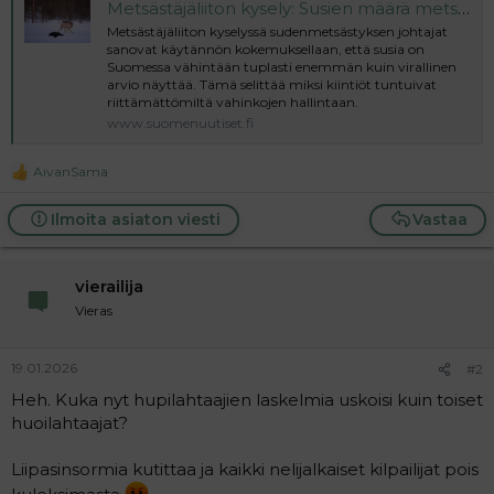
Metsästäjäliiton kysely: Susien määrä metsästyksen kiintiöalueilla vähintään kaksinkertainen verrattuna Luonnonvarakeskuksen arvioon - Suomen Uutiset
l
e
Metsästäjäliiton kyselyssä sudenmetsästyksen johtajat
o
s
sanovat käytännön kokemuksellaan, että susia on
i
t
Suomessa vähintään tuplasti enemmän kuin virallinen
t
i
arvio näyttää. Tämä selittää miksi kiintiöt tuntuivat
t
riittämättömiltä vahinkojen hallintaan.
a
www.suomenuutiset.fi
j
a
AivanSama
R
e
a
Ilmoita asiaton viesti
Vastaa
c
t
i
vierailija
o
n
Vieras
s
:
19.01.2026
#2
Heh. Kuka nyt hupilahtaajien laskelmia uskoisi kuin toiset
huoilahtaajat?
Liipasinsormia kutittaa ja kaikki nelijalkaiset kilpailijat pois