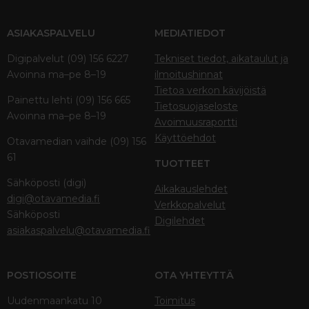
ASIAKASPALVELU
MEDIATIEDOT
Digipalvelut (09) 156 6227
Tekniset tiedot, aikataulut ja
Avoinna ma–pe 8–19
ilmoitushinnat
Tietoa verkon kävijöistä
Painettu lehti (09) 156 665
Tietosuojaseloste
Avoinna ma–pe 8–19
Avoimuusraportti
Käyttöehdot
Otavamedian vaihde (09) 156
61
TUOTTEET
Sähköposti (digi)
Aikakauslehdet
digi@otavamedia.fi
Verkkopalvelut
Sähköposti
Digilehdet
asiakaspalvelu@otavamedia.fi
POSTIOSOITE
OTA YHTEYTTÄ
Uudenmaankatu 10
Toimitus