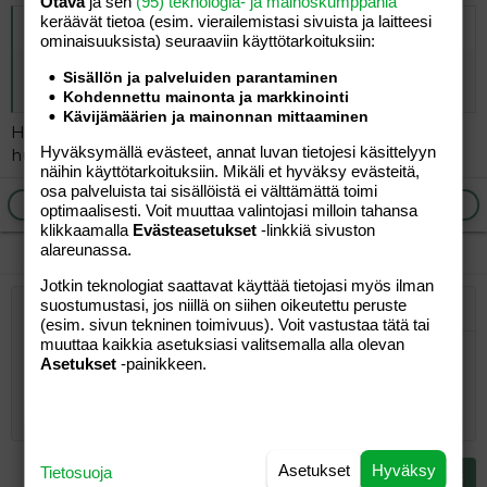
Otava
ja sen
(95) teknologia- ja mainoskumppania
keräävät tietoa (esim. vierailemis­tasi sivuista ja laitteesi
Alkuperäinen kirjoittaja
vierailija
:
ominaisuuk­sista) seuraaviin käyttötarkoituksiin:
Kukapa nyt Luken laskelmia uskoisi kuin toiset
Sisällön ja palveluiden parantaminen
viherhörhöt.
Kohdennettu mainonta ja markkinointi
Kävijämäärien ja mainonnan mittaaminen
Helppo arvostella toisten töitä, kun oma elämä kuluu
Hyväksymällä evästeet, annat luvan tietojesi käsittelyyn
hukkaan mammapalstaa runnomalla.
näihin käyttötarkoituksiin. Mikäli et hyväksy evästeitä,
osa palveluista tai sisällöistä ei välttämättä toimi
Ilmoita asiaton viesti
Vastaa
optimaalisesti. Voit muuttaa valintojasi milloin tahansa
klikkaamalla
Evästeasetukset
-linkkiä sivuston
alareunassa.
Jotkin teknologiat saattavat käyttää tietojasi myös ilman
suostumustasi, jos niillä on siihen oikeutettu peruste
Järjestetty lista
Lihavoitu
Kursivoitu
Laajennettuun editoriin…
Lista
Laajennettuun editoriin…
Lisää hyperlinkki
Lisää kuva
Hymiöt
Laajennettuun editorii
Kumoa
Laajennettuu
Esikat
(esim. sivun tekninen toimivuus). Voit vastustaa tätä tai
muuttaa kaikkia asetuksiasi valitsemalla alla olevan
Järjestämätön lista
Kirjoita vastaus...
Tasaa vasemmalle
9
Normal
Tallenna luonnos
Arial
Fontin koko
Tasaus
Lainaus
Tee uudelleen
Lisää video/media
BBCode-näkymä
Tekstiväri
Paragraph format
Lisää taulukko
Poista muotoilu
Kirjasintyyli
Insert horizontal line
Luonnokset
Yliviivaa
Spoiler
Alleviivattu
Koodi
Rivinsisäinen koodi
Rivinsisäinen spoiler
Asetukset
-painikkeen.
10
Poista luonnos
Book Antiqua
Suurenna sisennystä
Heading 1
Keskitä
12
Courier New
Pienennä sisennystä
Tasaa oikealle
Heading 2
15
Georgia
Justify text
Asetukset
Hyväksy
Tietosuoja
Heading 3
Lähetä vastaus
18