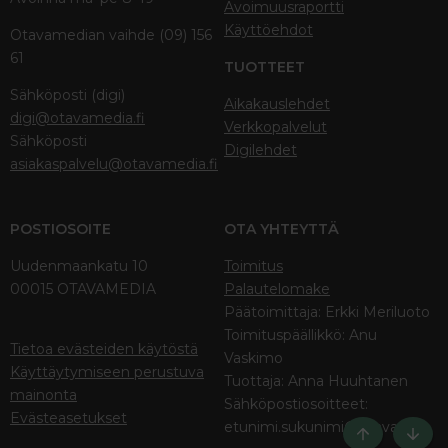
Avoimuusraportti
Käyttöehdot
Otavamedian vaihde (09) 156
61
TUOTTEET
Sähköposti (digi)
Aikakauslehdet
digi@otavamedia.fi
Verkkopalvelut
Sähköposti
Digilehdet
asiakaspalvelu@otavamedia.fi
POSTIOSOITE
OTA YHTEYTTÄ
Uudenmaankatu 10
Toimitus
00015 OTAVAMEDIA
Palautelomake
Päätoimittaja: Erkki Meriluoto
Toimituspäällikkö: Anu
Tietoa evästeiden käytöstä
Vaskimo
Käyttäytymiseen perustuva
Tuottaja: Anna Huuhtanen
mainonta
Sähköpostiosoitteet:
Evästeasetukset
etunimi.sukunimi@otava.fi
Ylös
Bott