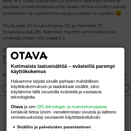
aika 18.5. Ekaa odotellaan ja Siuntion aseman alueella
a
asutaan omakotitalossa jota ollaan kohta vuoden päivät
j
enemmän tai vähemmän epätoivoisesti rempattu
a
Mulla ikää 24 (toukokuussa 25) ja miehellä 27
(toukokuussa 28). Naimisiin mentiin viime kesänä ja
yhdessä ollaan oltu vajaa 5 v.
Raskaus on mennyt tähän asti varsin loistavasti, jotain
pientä vaivaa mutta tosi vähän loppujen lopuksi.
Tarvikkeetkin alkaa olemaan kasassa.
Kotimaista laatusisältöä – evästeillä parempi
käyttökokemus
kirjoitella voi osoitteeseen kevätkukkanen@luukku.com
Haluamme tarjota sinulle parhaan mahdollisen
käyttökokemuksen ja laadukkaat sisällöt, siksi
Ilmoita asiaton viesti
Vastaa
käytämme tällä sivustolla evästeitä ja vastaavia
teknologioita.
Otava
ja sen
(95) teknologia- ja mainoskumppania
keräävät tietoa (esim. vierailemis­tasi sivuista ja laitteesi
ominaisuuk­sista) seuraaviin käyttötarkoituksiin:
Järjestetty lista
Lihavoitu
Kursivoitu
Laajennettuun editoriin…
Lista
Laajennettuun editoriin…
Lisää hyperlinkki
Lisää kuva
Hymiöt
Laajennettuun editorii
Kumoa
Laajennettuu
Esikat
Sisällön ja palveluiden parantaminen
Järjestämätön lista
Kirjoita vastaus...
Tasaa vasemmalle
9
Normal
Tallenna luonnos
Arial
Fontin koko
Tasaus
Lainaus
Tee uudelleen
Lisää video/media
BBCode-näkymä
Tekstiväri
Paragraph format
Lisää taulukko
Poista muotoilu
Kirjasintyyli
Insert horizontal line
Luonnokset
Yliviivaa
Spoiler
Alleviivattu
Koodi
Rivinsisäinen koodi
Rivinsisäinen spoiler