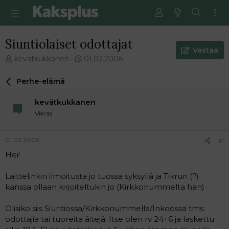
Siuntiolaiset odottajat
Vastaa
V
E
kevätkukkanen
01.02.2006
i
n
e
s
Perhe-elämä
s
i
t
m
kevätkukkanen
i
m
Vieras
k
ä
e
i
t
n
01.02.2006
#1
j
e
Hei!
u
n
n
v
a
i
Laittelinkin ilmoitusta jo tuossa syksyllä ja Tikrun (?)
l
e
kanssa ollaan kirjoiteltukin jo (Kirkkonummelta hän)
o
s
i
t
Olisiko siis Siuntiossa/Kirkkonummella/Inkoossa tms.
t
i
odottajia tai tuoreita äitejä. Itse olen rv 24+6 ja laskettu
t