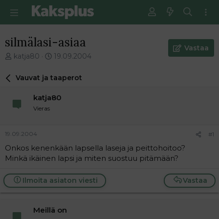
silmälasi-asiaa
Vastaa
V
E
katja80
19.09.2004
i
n
e
s
Vauvat ja taaperot
s
i
t
m
katja80
i
m
Vieras
k
ä
e
i
t
n
19.09.2004
#1
j
e
Onkos kenenkään lapsella laseja ja peittohoitoo?
u
n
Minkä ikäinen lapsi ja miten suostuu pitämään?
n
v
a
i
l
e
Ilmoita asiaton viesti
Vastaa
o
s
i
t
t
i
Meillä on
t