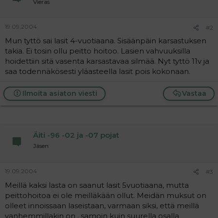
Vieras
a
j
a
19.09.2004
#2
Mun tyttö sai lasit 4-vuotiaana. Sisäänpäin karsastuksen
takia. Ei tosin ollu peitto hoitoo. Lasien vahvuuksilla
hoidettiin sitä vasenta karsastavaa silmää. Nyt tyttö 11v ja
saa todennäkösesti yläasteella lasit pois kokonaan.
Ilmoita asiaton viesti
Vastaa
Äiti -96 -02 ja -07 pojat
Jäsen
19.09.2004
#3
Meillä kaksi lasta on saanut lasit 5vuotiaana, mutta
peittohoitoa ei ole meilläkään ollut. Meidän muksut on
olleet innoissaan laseistaan, varmaan siksi, että meillä
vanhemmillakin on , samoin kuin suurella osalla