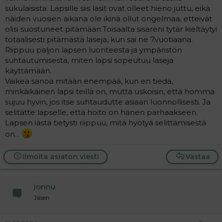
sukulaisista. Lapsille siis lasit ovat olleet hieno juttu, eikä
näiden vuosien aikana ole ikinä ollut ongelmaa, etteivät
olisi suostuneet pitämään.Toisaalta sisareni tytär kieltäytyi
totaalisesti pitämästä laseja, kun sai ne 7vuotiaana.
Riippuu paljon lapsen luonteesta ja ympäristön
suhtautumisesta, miten lapsi sopeutuu laseja
käyttämään.
Vaikea sanoa mitään enempää, kun en tiedä,
minkäikäinen lapsi teillä on, mutta uskoisin, että homma
sujuu hyvin, jos itse suhtaudutte asiaan luonnollisesti. Ja
selitätte lapselle, että hoito on hänen parhaakseen.
Lapsen iästä tietysti riippuu, mitä hyötyä selittämisestä
on...
Ilmoita asiaton viesti
Vastaa
jonnu
Jäsen