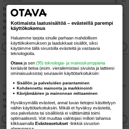
19.09.2004
#4
Meillä poika sai lasit ollessaan n.1v2kk (karsastuksen
hoitoon).Ja alusta asti on hyvin niitä pitänyt.Tosin jonkun
kerran ovat vääntyneet ja kerran toinen sanka mennyt
Kotimaista laatusisältöä – evästeillä parempi
poikki...mutta silti ihan hyvin on antanut niitten olla
käyttökokemus
päässä,vaikka niin pieni oli kun ne sai
Haluamme tarjota sinulle parhaan mahdollisen
käyttökokemuksen ja laadukkaat sisällöt, siksi
Ilmoita asiaton viesti
Vastaa
käytämme tällä sivustolla evästeitä ja vastaavia
teknologioita.
Otava
ja sen
(95) teknologia- ja mainoskumppania
Sarita-80
keräävät tietoa (esim. vierailemis­tasi sivuista ja laitteesi
Vieras
ominaisuuk­sista) seuraaviin käyttötarkoituksiin:
Sisällön ja palveluiden parantaminen
20.09.2004
#5
Kohdennettu mainonta ja markkinointi
Meillä 3v tyttö sai lasit nyt kesällä karsastukseen. Ihan
Kävijämäärien ja mainonnan mittaaminen
hyvin on pitänyt laseja. Joskus tosin unohtuu, mutta
Hyväksymällä evästeet, annat luvan tietojesi käsittelyyn
laittaa kyllä heti päähän kun asiasta huomauttaa. =)
näihin käyttötarkoituksiin. Mikäli et hyväksy evästeitä,
osa palveluista tai sisällöistä ei välttämättä toimi
optimaalisesti. Voit muuttaa valintojasi milloin tahansa
Ilmoita asiaton viesti
Vastaa
klikkaamalla
Evästeasetukset
-linkkiä sivuston
alareunassa.