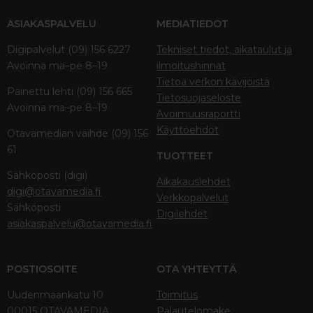
ASIAKASPALVELU
MEDIATIEDOT
Digipalvelut (09) 156 6227
Tekniset tiedot, aikataulut ja
Avoinna ma–pe 8–19
ilmoitushinnat
Tietoa verkon kävijöistä
Painettu lehti (09) 156 665
Tietosuojaseloste
Avoinna ma–pe 8–19
Avoimuusraportti
Käyttöehdot
Otavamedian vaihde (09) 156
61
TUOTTEET
Sähköposti (digi)
Aikakauslehdet
digi@otavamedia.fi
Verkkopalvelut
Sähköposti
Digilehdet
asiakaspalvelu@otavamedia.fi
POSTIOSOITE
OTA YHTEYTTÄ
Uudenmaankatu 10
Toimitus
00015 OTAVAMEDIA
Palautelomake