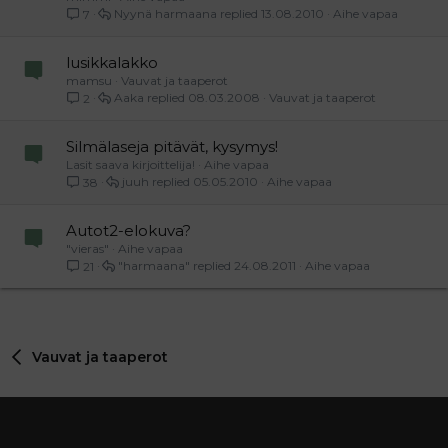
Nyynä harmaana
13.08.2010
Aihe vapaa
7
lusikkalakko
mamsu
Vauvat ja taaperot
Aaka
08.03.2008
Vauvat ja taaperot
2
Silmälaseja pitävät, kysymys!
Lasit saava kirjoittelija!
Aihe vapaa
juuh
05.05.2010
Aihe vapaa
38
Autot2-elokuva?
"vieras"
Aihe vapaa
"harmaana"
24.08.2011
Aihe vapaa
21
Vauvat ja taaperot