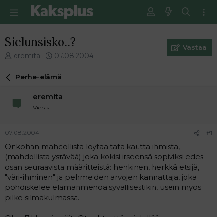
Sielunsisko..?
Vastaa
V
E
eremita
07.08.2004
i
n
e
s
Perhe-elämä
s
i
t
m
eremita
i
m
Vieras
k
ä
e
i
t
n
07.08.2004
#1
j
e
Onkohan mahdollista löytää tätä kautta ihmistä,
u
n
(mahdollista ystävää) joka kokisi itseensä sopiviksi edes
n
v
a
i
osan seuraavista määritteistä: henkinen, herkkä etsijä,
l
e
"väri-ihminen" ja pehmeiden arvojen kannattaja, joka
o
s
pohdiskelee elämänmenoa syvällisestikin, usein myös
i
t
pilke silmäkulmassa.
t
i
t