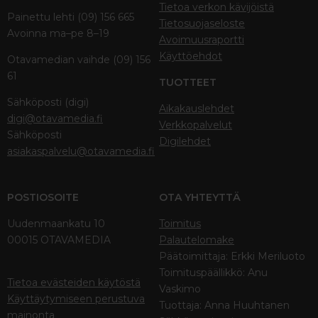
Tietoa verkon kävijöistä
Painettu lehti (09) 156 665
Tietosuojaseloste
Avoinna ma–pe 8–19
Avoimuusraportti
Käyttöehdot
Otavamedian vaihde (09) 156
61
TUOTTEET
Sähköposti (digi)
Aikakauslehdet
digi@otavamedia.fi
Verkkopalvelut
Sähköposti
Digilehdet
asiakaspalvelu@otavamedia.fi
POSTIOSOITE
OTA YHTEYTTÄ
Uudenmaankatu 10
Toimitus
00015 OTAVAMEDIA
Palautelomake
Päätoimittaja: Erkki Meriluoto
Toimituspäällikkö: Anu
Tietoa evästeiden käytöstä
Vaskimo
Käyttäytymiseen perustuva
Tuottaja: Anna Huuhtanen
mainonta