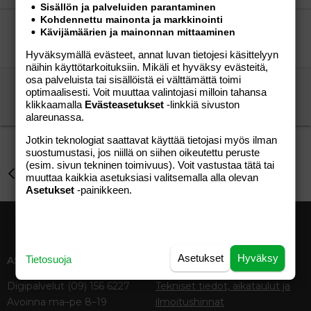
Sisällön ja palveluiden parantaminen
Verdana
Kohdennettu mainonta ja markkinointi
Nainen hakusessa.
Kävijämäärien ja mainonnan mittaaminen
"mies"
Aihe vapaa
vierailija
04.05.2026
Aihe vapaa
21
Hyväksymällä evästeet, annat luvan tietojesi käsittelyyn
näihin käyttötarkoituksiin. Mikäli et hyväksy evästeitä,
osa palveluista tai sisällöistä ei välttämättä toimi
Öljyvärimaalauksen alkeita
optimaalisesti. Voit muuttaa valintojasi milloin tahansa
Taivaanrannan maalari
Aihe vapaa
klikkaamalla
Evästeasetukset
-linkkiä sivuston
Moonbride
16.06.2011
Aihe vapaa
5
alareunassa.
Jotkin teknologiat saattavat käyttää tietojasi myös ilman
suostumustasi, jos niillä on siihen oikeutettu peruste
(esim. sivun tekninen toimivuus). Voit vastustaa tätä tai
Perhe-elämä
muuttaa kaikkia asetuksiasi valitsemalla alla olevan
Asetukset
-painikkeen.
Asetukset
Hyväksy
Tietosuoja
ASIAKASPALVELU
MEDIATIEDOT
Digipalvelut (09) 156 6227
Tekniset tiedot, aikataulut ja
Avoinna ma–pe 8–19
ilmoitushinnat