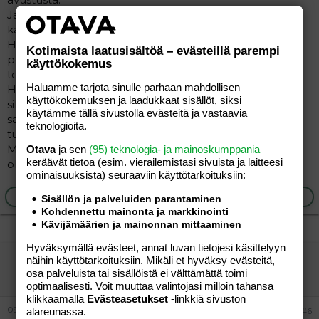
Ja tyttö ei syö pysty syömään "kokkareisia" ruokia vaan
kaikki pitää soseuttaa sileäksi.
Hän ei ole ikinä oppinut leikkimään vaan kulkee minun
Kotimaista laatusisältöä – evästeillä parempi
perässä ja matkii asioita.Päiväkodissakin vaan seurailee
käyttökokemus
toisten leikkejä.
Haluamme tarjota sinulle parhaan mahdollisen
Hiusten pesu ja harjaus,hampaiden pesu,kevyesti
käyttökokemuksen ja laadukkaat sisällöt, siksi
silittely,karkeat kankaat,sukkien
käytämme tällä sivustolla evästeitä ja vastaavia
saumat,poolopaidat...Kaikki nämä ja moni muukin asia
teknologioita.
tuntuu tytöstä todella pahalta.
Myöskään pyörällä-ajo ei meiltä suju vielä
Otava
ja sen
(95) teknologia- ja mainoskumppania
keräävät tietoa (esim. vierailemis­tasi sivuista ja laitteesi
ollenkaan.Jospa sitten vaikka ensi kesänä...
ominaisuuk­sista) seuraaviin käyttötarkoituksiin:
Ilmoita asiaton viesti
Vastaa
Sisällön ja palveluiden parantaminen
Kohdennettu mainonta ja markkinointi
Kävijämäärien ja mainonnan mittaaminen
Hyväksymällä evästeet, annat luvan tietojesi käsittelyyn
pojan äiti
näihin käyttötarkoituksiin. Mikäli et hyväksy evästeitä,
osa palveluista tai sisällöistä ei välttämättä toimi
Jäsen
optimaalisesti. Voit muuttaa valintojasi milloin tahansa
klikkaamalla
Evästeasetukset
-linkkiä sivuston
09.09.2004
#6
alareunassa.