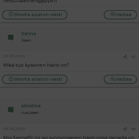
hessu.saarinen@jippii.fi
a
j
a
Ilmoita asiaton viesti
Vastaa
Sanna
Jäsen
09.09.2004
#2
Mikä tuo kyseinen häiriö on?
Ilmoita asiaton viesti
Vastaa
siiristina
Uusi jäsen
09.09.2004
#3
Moi Sanna!SI on siis synnynnäinen häiriö,jossa lapsella on