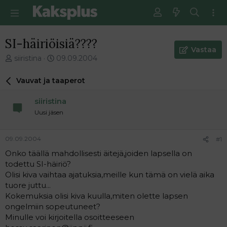
SI-häiriöisiä????
Vastaa
V
E
siiristina
09.09.2004
i
n
e
s
Vauvat ja taaperot
s
i
t
m
siiristina
i
m
Uusi jäsen
k
ä
e
i
t
n
09.09.2004
#1
j
e
Onko täällä mahdollisesti äitejä,joiden lapsella on
u
n
todettu SI-häiriö?
n
v
a
i
Olisi kiva vaihtaa ajatuksia,meille kun tämä on vielä aika
l
e
tuore juttu...
o
s
Kokemuksia olisi kiva kuulla,miten olette lapsen
i
t
ongelmiin sopeutuneet?
t
i
Minulle voi kirjoitella osoitteeseen
t