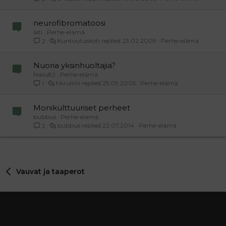
neurofibromatoosi
äiti
Perhe-elämä
Kuntoutuskoti
23.02.2009
Perhe-elämä
2
Nuoria yksinhuoltajia?
Nasu82
Perhe-elämä
tikruliini
25.09.2005
Perhe-elämä
1
Monikulttuuriset perheet
bubbus
Perhe-elämä
bubbus
22.07.2014
Perhe-elämä
2
Vauvat ja taaperot