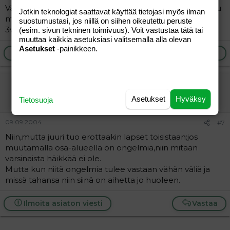
Vähän asian vierestä;muttei meidänkään pojalta onnistu
Jotkin teknologiat saattavat käyttää tietojasi myös ilman
mitenkään pyöräily, ei edes kolmipyörisellä ja ikää on
suostumustasi, jos niillä on siihen oikeutettu peruste
3v10kk. Ja on muuten ihan "normaali".
(esim. sivun tekninen toimivuus). Voit vastustaa tätä tai
muuttaa kaikkia asetuksiasi valitsemalla alla olevan
Asetukset
-painikkeen.
Ilmoita asiaton viesti
Vastaa
siiristina
Uusi jäsen
Asetukset
Hyväksy
Tietosuoja
09.09.2004
#7
Niin,mutta juuri tuo erottaakin lapset toisistaan:jos
muutamalla osa-alueella on ongelmia,niin mitään
varsinaista häikkää ei ole.
Mutta kun niitä ongelmia tulee vastaan vähän väliä ja
missä tahansa niin siinä on aihetta jo huoleen.
Ilmoita asiaton viesti
Vastaa