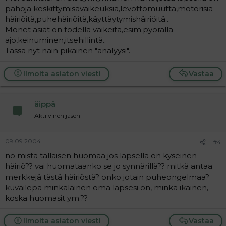
pahoja keskittymisavaikeuksia,levottomuutta,motorisia
häiriöitä,puhehäiriöitä,käyttäytymishäiriöitä...
Monet asiat on todella vaikeita,esim.pyörällä-
ajo,keinuminen,itsehillintä..
Tässä nyt näin pikainen "analyysi".
Ilmoita asiaton viesti
Vastaa
äippä
Aktiivinen jäsen
09.09.2004
#4
no mistä tälläisen huomaa jos lapsella on kyseinen
häiriö?? vai huomataanko se jo synnärillä?? mitkä antaa
merkkejä tästä häiriöstä? onko jotain puheongelmaa?
kuvailepa minkälainen oma lapsesi on, minkä ikäinen,
koska huomasit ym.??
Ilmoita asiaton viesti
Vastaa