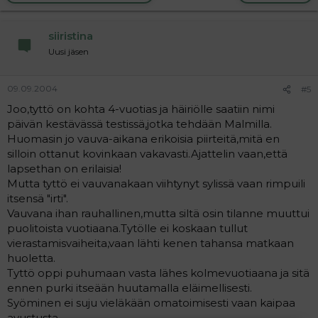
siiristina
Uusi jäsen
09.09.2004
#5
Joo,tyttö on kohta 4-vuotias ja häiriölle saatiin nimi
päivän kestävässä testissä,jotka tehdään Malmilla.
Huomasin jo vauva-aikana erikoisia piirteitä,mitä en
silloin ottanut kovinkaan vakavasti.Ajattelin vaan,että
lapsethan on erilaisia!
Mutta tyttö ei vauvanakaan viihtynyt sylissä vaan rimpuili
itsensä "irti".
Vauvana ihan rauhallinen,mutta siltä osin tilanne muuttui
puolitoista vuotiaana.Tytölle ei koskaan tullut
vierastamisvaiheita,vaan lähti kenen tahansa matkaan
huoletta.
Tyttö oppi puhumaan vasta lähes kolmevuotiaana ja sitä
ennen purki itseään huutamalla eläimellisesti.
Syöminen ei suju vieläkään omatoimisesti vaan kaipaa
avustusta.