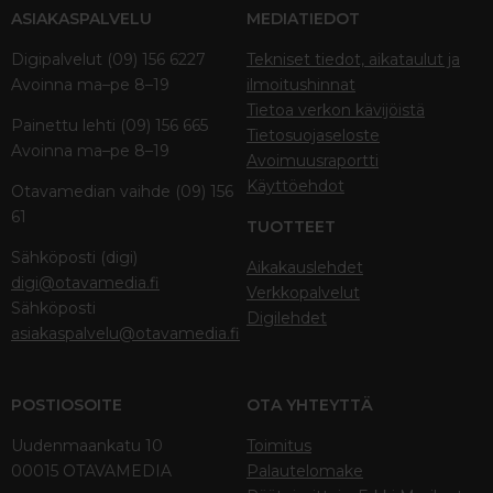
ASIAKASPALVELU
MEDIATIEDOT
Digipalvelut (09) 156 6227
Tekniset tiedot, aikataulut ja
Avoinna ma–pe 8–19
ilmoitushinnat
Tietoa verkon kävijöistä
Painettu lehti (09) 156 665
Tietosuojaseloste
Avoinna ma–pe 8–19
Avoimuusraportti
Käyttöehdot
Otavamedian vaihde (09) 156
61
TUOTTEET
Sähköposti (digi)
Aikakauslehdet
digi@otavamedia.fi
Verkkopalvelut
Sähköposti
Digilehdet
asiakaspalvelu@otavamedia.fi
POSTIOSOITE
OTA YHTEYTTÄ
Uudenmaankatu 10
Toimitus
00015 OTAVAMEDIA
Palautelomake