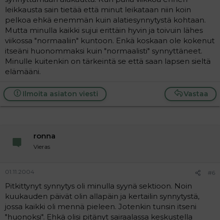
leikkausta sain tietää että minut leikataan niin koin
pelkoa ehkä enemmän kuin alatiesynnytystä kohtaan.
Mutta minulla kaikki sujui erittäin hyvin ja toivuin lähes
viikossa "normaaliin" kuntoon. Enkä koskaan ole kokenut
itseäni huonommaksi kuin "normaalisti" synnyttäneet.
Minulle kuitenkin on tärkeintä se että saan lapsen sieltä
elämääni.
Ilmoita asiaton viesti
Vastaa
ronna
Vieras
01.11.2004
#6
Pitkittynyt synnytys oli minulla syynä sektioon. Noin
kuukauden päivät olin allapäin ja kertailin synnytystä,
jossa kaikki oli mennä pieleen. Jotenkin tunsin itseni
"huonoksi". Ehkä olisi pitänyt sairaalassa keskustella