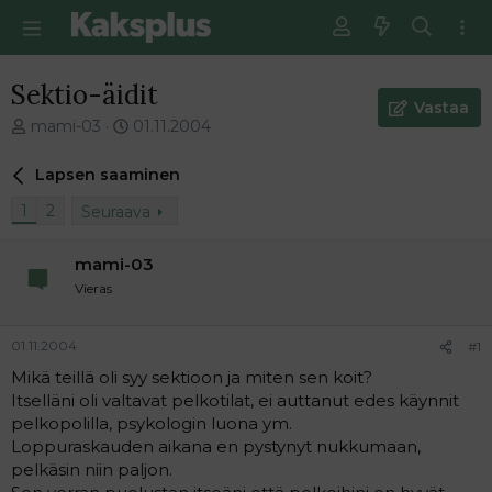
Sektio-äidit
Vastaa
V
E
mami-03
01.11.2004
i
n
e
s
Lapsen saaminen
s
i
t
m
1
2
Seuraava
i
m
k
ä
mami-03
e
i
Vieras
t
n
j
e
u
n
01.11.2004
#1
n
v
a
i
Mikä teillä oli syy sektioon ja miten sen koit?
l
e
Itselläni oli valtavat pelkotilat, ei auttanut edes käynnit
o
s
pelkopolilla, psykologin luona ym.
i
t
Loppuraskauden aikana en pystynyt nukkumaan,
t
i
pelkäsin niin paljon.
t