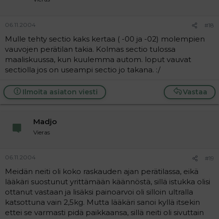
06.11.2004
#18
Mulle tehty sectio kaks kertaa ( -00 ja -02) molempien
vauvojen perätilan takia. Kolmas sectio tulossa
maaliskuussa, kun kuulemma autom. loput vauvat
sectiolla jos on useampi sectio jo takana. :/
Ilmoita asiaton viesti
Vastaa
Madjo
Vieras
06.11.2004
#19
Meidän neiti oli koko raskauden ajan perätilassa, eikä
lääkäri suostunut yrittämään käännöstä, sillä istukka olisi
ottanut vastaan ja lisäksi painoarvoi oli silloin ultralla
katsottuna vain 2,5kg. Mutta lääkäri sanoi kyllä itsekin
ettei se varmasti pidä paikkaansa, sillä neiti oli sivuttain