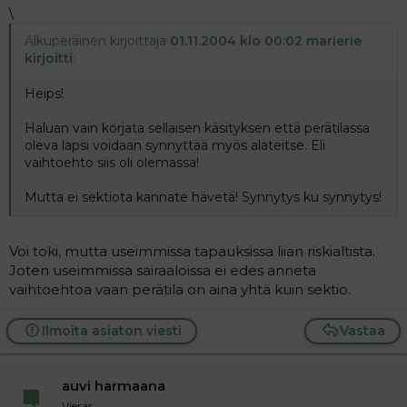
\
Alkuperäinen kirjoittaja
01.11.2004 klo 00:02 marierie
kirjoitti
:
Heips!
Haluan vain korjata sellaisen käsityksen että perätilassa
oleva lapsi voidaan synnyttää myös alateitse. Eli
vaihtoehto siis oli olemassa!
Mutta ei sektiota kannate hävetä! Synnytys ku synnytys!
Voi toki, mutta useimmissa tapauksissa liian riskialtista.
Joten useimmissa sairaaloissa ei edes anneta
vaihtoehtoa vaan perätila on aina yhtä kuin sektio.
Ilmoita asiaton viesti
Vastaa
auvi harmaana
Vieras