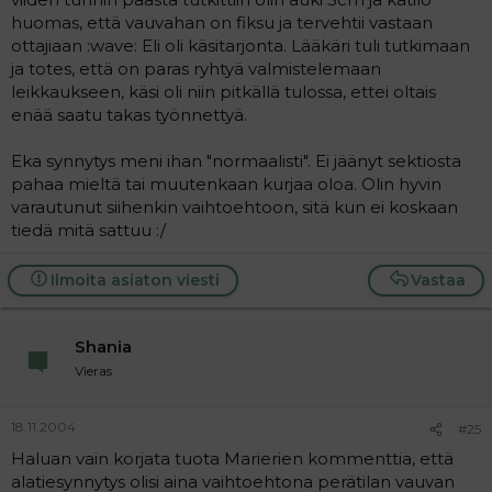
huomas, että vauvahan on fiksu ja tervehtii vastaan
ottajiaan :wave: Eli oli käsitarjonta. Lääkäri tuli tutkimaan
ja totes, että on paras ryhtyä valmistelemaan
leikkaukseen, käsi oli niin pitkällä tulossa, ettei oltais
enää saatu takas työnnettyä.
Eka synnytys meni ihan "normaalisti". Ei jäänyt sektiosta
pahaa mieltä tai muutenkaan kurjaa oloa. Olin hyvin
varautunut siihenkin vaihtoehtoon, sitä kun ei koskaan
tiedä mitä sattuu :/
Ilmoita asiaton viesti
Vastaa
Shania
Vieras
18.11.2004
#25
Haluan vain korjata tuota Marierien kommenttia, että
alatiesynnytys olisi aina vaihtoehtona perätilan vauvan