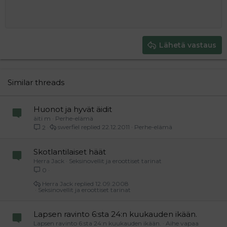
10
Poista luonnos
Book Antiqua
Suurenna sisennystä
Heading 1
Keskitä
12
Courier New
Pienennä sisennystä
Tasaa oikealle
Heading 2
15
Georgia
Justify text
Heading 3
Lähetä vastaus
18
Tahoma
22
Times New Roman
26
Trebuchet MS
Similar threads
Verdana
Huonot ja hyvät äidit
äiti m
Perhe-elämä
swerfiel
22.12.2011
Perhe-elämä
2
Skotlantilaiset häät
Herra Jack
Seksinovellit ja eroottiset tarinat
0
Herra Jack
12.09.2008
Seksinovellit ja eroottiset tarinat
Lapsen ravinto 6:sta 24:n kuukauden ikään.
Lapsen ravinto 6:sta 24:n kuukauden ikään.
Aihe vapaa