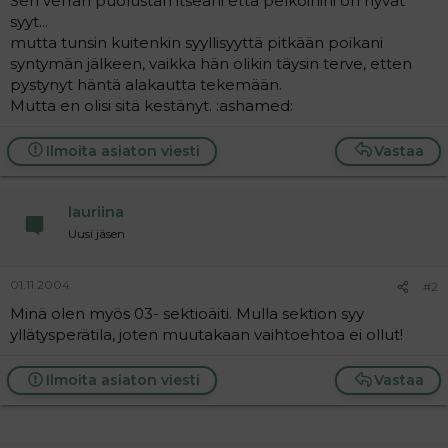
Sen verran puolustan itseäni että pelkoihini on hyvät
a
syyt...
j
mutta tunsin kuitenkin syyllisyyttä pitkään poikani
a
syntymän jälkeen, vaikka hän olikin täysin terve, etten
pystynyt häntä alakautta tekemään.
Mutta en olisi sitä kestänyt. :ashamed:
Ilmoita asiaton viesti
Vastaa
lauriina
Uusi jäsen
01.11.2004
#2
Minä olen myös 03- sektioäiti. Mulla sektion syy
yllätysperätila, joten muutakaan vaihtoehtoa ei ollut!
Ilmoita asiaton viesti
Vastaa