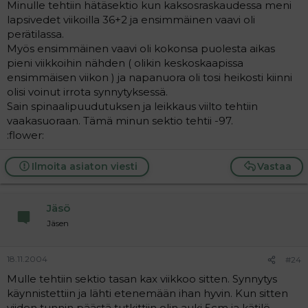
Minulle tehtiin hätäsektio kun kaksosraskaudessa meni
lapsivedet viikoilla 36+2 ja ensimmäinen vaavi oli
perätilassa.
Myös ensimmäinen vaavi oli kokonsa puolesta aikas
pieni viikkoihin nähden ( olikin keskoskaapissa
ensimmäisen viikon ) ja napanuora oli tosi heikosti kiinni
olisi voinut irrota synnytyksessä.
Sain spinaalipuudutuksen ja leikkaus viilto tehtiin
vaakasuoraan. Tämä minun sektio tehtii -97.
:flower:
Ilmoita asiaton viesti
Vastaa
Jäsö
Jäsen
18.11.2004
#24
Mulle tehtiin sektio tasan kax viikkoo sitten. Synnytys
käynnistettiin ja lähti etenemään ihan hyvin. Kun sitten
viiden tunnin päästä tutkittiin olin auki 5cm ja kätilö