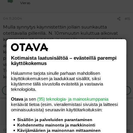
Vieras
04.11.2004
#15
Mulla synnytys käynnistettiin jollain suunkautta
otettavalla pillerillä.. N. 10minuutin kuluttua alkoivat
kammottavat supparit, ja samalla vauvan sydänäänet
alkoivat toistuvasti laskea.. Silloin lääkäri teki päätöksen
kiireellisestä sectiosta, sain epiduraali, ja spinaali
puudutuksen ja n. 20 min kuluttua tyttö nostettiin
Kotimaista laatusisältöä – evästeillä parempi
käyttökokemus
vatsasta !
Tuo leikkaus oli siinä vaiheessa kyllä tosi helpotus, kun
Haluamme tarjota sinulle parhaan mahdollisen
kokoajan kuuli, miten pienen sydänäänet laskee..
käyttökokemuksen ja laadukkaat sisällöt, siksi
käytämme tällä sivustolla evästeitä ja vastaavia
teknologioita.
Ilmoita asiaton viesti
Vastaa
Otava
ja sen
(95) teknologia- ja mainoskumppania
keräävät tietoa (esim. vierailemis­tasi sivuista ja laitteesi
anskuli-80
ominaisuuk­sista) seuraaviin käyttötarkoituksiin:
Vieras
Sisällön ja palveluiden parantaminen
Kohdennettu mainonta ja markkinointi
05.11.2004
Kävijämäärien ja mainonnan mittaaminen
#16