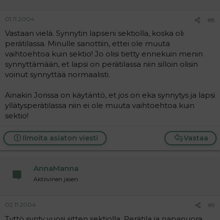
01.11.2004
#8
Vastaan vielä. Synnytin lapseni sektiolla, koska oli
perätilassa. Minulle sanottiin, ettei ole muuta
vaihtoehtoa kuin sektio! Jo olisi tietty ennekuin menin
synnyttämään, et lapsi on perätilassa niin silloin olisin
voinut synnyttää normaalisti.
Ainakin Jorissa on käytäntö, et jos on eka synnytys ja lapsi
yllätysperätilassa niin ei ole muuta vaihtoehtoa kuin
sektio!
Ilmoita asiaton viesti
Vastaa
AnnaManna
Aktiivinen jäsen
02.11.2004
#9
Tyttö synty vuosi sitten sektiolla. Perätila ja napanuora