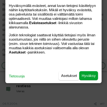
Mulla tehtiin hätäsektio 2003 jouluna.Olin auennut
Hyväksymällä evästeet, annat luvan tietojesi käsittelyyn
8cm..melkein pyörryin tuskissani synnytyssalissa..Lapsi
näihin käyttötarkoituksiin. Mikäli et hyväksy evästeitä,
alkoi puskea itseään kyljestäni läpi.Muuta vaihtoehtoa ei
osa palveluista tai sisällöistä ei välttämättä toimi
optimaalisesti. Voit muuttaa valintojasi milloin tahansa
ollut kuin kiireesti leikkaamaan.Lääkäri vaan seuraavana
klikkaamalla
Evästeasetukset
-linkkiä sivuston
päivänä tuli kertaamaan tapahtunutta huoneeseeni ja
alareunassa.
sanoi että olen onnellinen kun elän nyt sillä
ennenvanhaan olisi lapsi väkisin revitty alateitse käsin
Jotkin teknologiat saattavat käyttää tietojasi myös ilman
sisältäni ja siinä olisi mennyt ainakin lapselta henki ja
suostumustasi, jos niillä on siihen oikeutettu peruste
(esim. sivun tekninen toimivuus). Voit vastustaa tätä tai
hyvin todennäköisesti myös äidiltä.Onneksi on
muuttaa kaikkia asetuksiasi valitsemalla alla olevan
nykyaikana kehittynyt tekniikka ja saadaan nopeesti
Asetukset
-painikkeen.
leikattua jos tulee tarvetta :wave:
Ilmoita asiaton viesti
Vastaa
Asetukset
Hyväksy
Tietosuoja
restless
Vieras
06.11.2004
#17