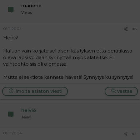
marierie
Vieras
01.11.2004
#3
Heips!
Haluan vain korjata sellaisen käsityksen että perätilassa
oleva lapsi voidaan synnyttää myös alateitse. Eli
vaihtoehto siis oli olemassa!
Mutta ei sektiota kannate hävetä! Synnytys ku synnytys!
Ilmoita asiaton viesti
Vastaa
heiviö
Jäsen
01.11.2004
#4