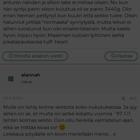
anturiin nähden ja silloin laite ei mittaa oikein. No kun
hän syntyi parin viikon kuluttua oli se paino 3440g. Olin
ensin hieman pettynyt kun kuulin että sektio tulee. Olisin
halunnut yrittää "normaalia" synnytystä, mutta lekuri ei
siihen suostunut kun olin ensikertalainen. Mutta kaikki
hyvin, loppu hyvin. Maailman suloisin tyttönen sieltä
jokatapauksessa tuli!! :heart:
Ilmoita asiaton viesti
Vastaa
alannah
Vieras
07.11.2004
#20
Mulle on tehty kolme sektiota koko nukutuksessa. Ja syy
siihen on se, et multa on selkä leikattu vuonna ´97. 1.11
tehtiin kolmas sektio. Oon ollu hereillä valmistelun ajan,
eikä se mittää kivaa oo!
Leikkaus pöydälle en kovin mielellään mene... :x