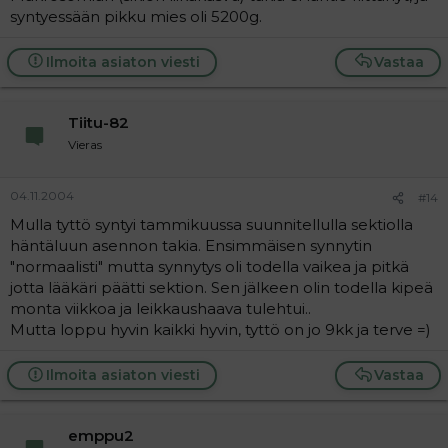
syntyessään pikku mies oli 5200g.
Ilmoita asiaton viesti
Vastaa
Tiitu-82
Vieras
04.11.2004
#14
Mulla tyttö syntyi tammikuussa suunnitellulla sektiolla
häntäluun asennon takia. Ensimmäisen synnytin
"normaalisti" mutta synnytys oli todella vaikea ja pitkä
jotta lääkäri päätti sektion. Sen jälkeen olin todella kipeä
monta viikkoa ja leikkaushaava tulehtui..
Mutta loppu hyvin kaikki hyvin, tyttö on jo 9kk ja terve =)
Ilmoita asiaton viesti
Vastaa
emppu2