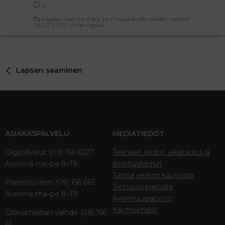
2
Lapsen ravinto 6:sta 24:n kuukauden ikään.
06.07.2010
Aihe vapaa
Lapsen saaminen
ASIAKASPALVELU
MEDIATIEDOT
Digipalvelut (09) 156 6227
Tekniset tiedot, aikataulut ja
Avoinna ma–pe 8–19
ilmoitushinnat
Tietoa verkon kävijöistä
Painettu lehti (09) 156 665
Tietosuojaseloste
Avoinna ma–pe 8–19
Avoimuusraportti
Käyttöehdot
Otavamedian vaihde (09) 156
61