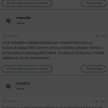
Ilmoita asiaton viesti
Vastaa
merelle
Vieras
02.11.2004
#11
mut leikattiin hätäsektiolla kun vesienmenosta oli
kulunut aikaa 39h, toinen oli suunniteltu ahtaan lantion
ja häntäluun jäykkyyden takia. musta oli helpotus mutta
jälkikivut olivat helvetilliset.
Ilmoita asiaton viesti
Vastaa
Liina72
Vieras
03.11.2004
#12
Esikoinen syntyi hätäsektiolla kun sydänäänet häipyivät.