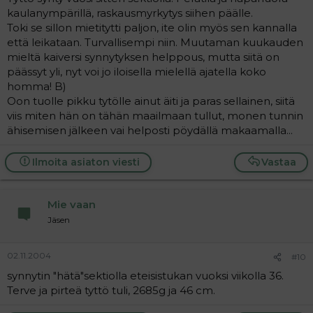
kaulanympärillä, raskausmyrkytys siihen päälle.
Toki se sillon mietitytti paljon, ite olin myös sen kannalla
että leikataan. Turvallisempi niin. Muutaman kuukauden
mieltä kaiversi synnytyksen helppous, mutta siitä on
päässyt yli, nyt voi jo iloisella mielellä ajatella koko
homma! B)
Oon tuolle pikku tytölle ainut äiti ja paras sellainen, siitä
viis miten hän on tähän maailmaan tullut, monen tunnin
ähisemisen jälkeen vai helposti pöydällä makaamalla...
Ilmoita asiaton viesti
Vastaa
Mie vaan
Jäsen
02.11.2004
#10
synnytin "hätä"sektiolla eteisistukan vuoksi viikolla 36.
Terve ja pirteä tyttö tuli, 2685g ja 46 cm.