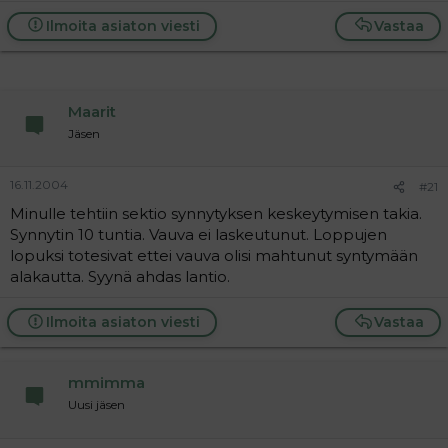
Ilmoita asiaton viesti
Vastaa
Maarit
Jäsen
16.11.2004
#21
Minulle tehtiin sektio synnytyksen keskeytymisen takia.
Synnytin 10 tuntia. Vauva ei laskeutunut. Loppujen
lopuksi totesivat ettei vauva olisi mahtunut syntymään
alakautta. Syynä ahdas lantio.
Ilmoita asiaton viesti
Vastaa
mmimma
Uusi jäsen