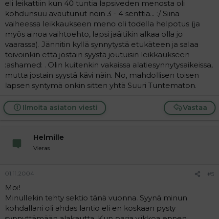
eli leikattiin kun 40 tuntia lapsiveden menosta oli
kohdunsuu avautunut noin 3 - 4 senttiä... :/ Siinä
vaiheessa leikkaukseen meno oli todella helpotus (ja
myös ainoa vaihtoehto, lapsi jaäitikin alkaa olla jo
vaarassa). Jännitin kyllä synnytystä etukäteen ja salaa
toivoinkin että jostain syystä joutuisin leikkaukseen
:ashamed: . Olin kuitenkin vakaissa alatiesynnytysaikeissa,
mutta jostain syystä kävi näin. No, mahdollisen toisen
lapsen syntymä onkin sitten yhtä Suuri Tuntematon.
Ilmoita asiaton viesti
Vastaa
Helmille
Vieras
01.11.2004
#5
Moi!
Minullekin tehty sektio tänä vuonna. Syynä minun
kohdallani oli ahdas lantio eli en koskaan pysty
synnyttämään alakautta. Kun paria viikkoa ennen