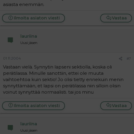
asiasta enemmän.
Ilmoita asiaton viesti
Vastaa
lauriina
Uusi jäsen
01.11.2004
#7
Vastaan vielä. Synnytin lapseni sektiolla, koska oli
perätilassa. Minulle sanottiin, ettei ole muuta
vaihtoehtoa kuin sektio! Jo olisi tietty ennekuin menin
synnyttämään, et lapsi on perätilassa niin silloin olisin
voinut synnyttää normaalisti. tai jos minu
Ilmoita asiaton viesti
Vastaa
lauriina
Uusi jäsen