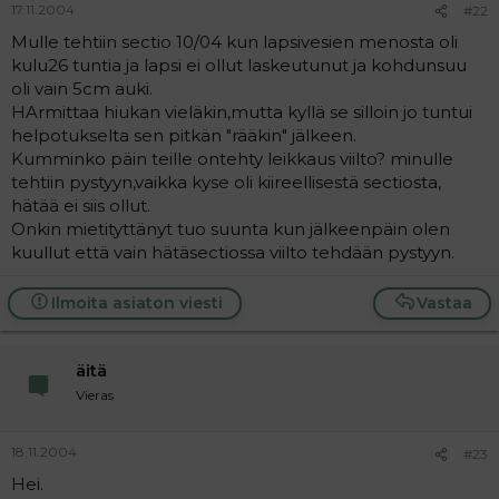
17.11.2004
#22
Mulle tehtiin sectio 10/04 kun lapsivesien menosta oli
kulu26 tuntia ja lapsi ei ollut laskeutunut ja kohdunsuu
oli vain 5cm auki.
HArmittaa hiukan vieläkin,mutta kyllä se silloin jo tuntui
helpotukselta sen pitkän "rääkin" jälkeen.
Kumminko päin teille ontehty leikkaus viilto? minulle
tehtiin pystyyn,vaikka kyse oli kiireellisestä sectiosta,
hätää ei siis ollut.
Onkin mietityttänyt tuo suunta kun jälkeenpäin olen
kuullut että vain hätäsectiossa viilto tehdään pystyyn.
Ilmoita asiaton viesti
Vastaa
äitä
Vieras
18.11.2004
#23
Hei.