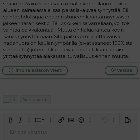
sektiolle. Näin ei ainakaan omalla kohdallani ole, sillä
alueeni sairaalassa ei saa perätilavauvaa synnyttää. Eli
vaihtoehdoksi jää epäonnistuneen kääntämisyrityksen
jälkeen tasan sektio. Tai jos oikein saivarrellaan, voi toki
vaihtaa paikkakuntaa... Mutta en halua lähteä kovin
kauas synnyttämään. Sitä paitsi voi olla, että vauvani
napanuora on kaulan ympärillä (eivät saaneet 100%:sta
varmuutta) joten ehkäpä eivät muuallakaan antaisi
yrittää synnyttää alakautta, turvallisuus ennen muuta.
Ilmoita asiaton viesti
Vastaa
1
2
Seuraava
Järjestetty lista
Lihavoitu
Kursivoitu
Laajennettuun editoriin…
Lista
Laajennettuun editoriin…
Lisää hyperlinkki
Lisää kuva
Hymiöt
Laajennettuun editorii
Kumoa
Laajennettuu
Esikat
Järjestämätön lista
Kirjoita vastaus...
Tasaa vasemmalle
9
Normal
Tallenna luonnos
Arial
Fontin koko
Tasaus
Lainaus
Tee uudelleen
Lisää video/media
BBCode-näkymä
Tekstiväri
Paragraph format
Lisää taulukko
Poista muotoilu
Kirjasintyyli
Insert horizontal line
Luonnokset
Yliviivaa
Spoiler
Alleviivattu
Koodi
Rivinsisäinen koodi
Rivinsisäinen spoiler