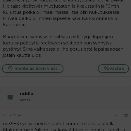
Hoitajat kiidättivät mut juosten leikkaussaliin ja 10min
kuluttua poika oli maailmassa. Itse olin nukutuksessa.
Hirveä pelko oli miten lapselle kävi. Kaikki onneksi oli
kunnossa.
Kuopuksen synnytys pitkittyi ja pitkittyi ja loppujen
lopuksi päättyi kiireelliseen sektioon kun synnytys
pysähtyi. Siinä vaiheessa oli helpotus että lapsi saadaan
jotain kautta ulos.
Ilmoita asiaton viesti
Vastaa
riddler
Vieras
03.11.2004
#13
rv 39+3 syntyi meidän ukkeli suunnitellulla sektiolla.
Makrosomian (sikiön liikakasvu) takia ei lantio riittänyt, ja