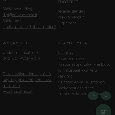
TUOTTEET
Sähköposti (digi)
Aikakauslehdet
digi@otavamedia.fi
Verkkopalvelut
Sähköposti
Digilehdet
asiakaspalvelu@otavamedia.fi
POSTIOSOITE
OTA YHTEYTTÄ
Uudenmaankatu 10
Toimitus
00015 OTAVAMEDIA
Palautelomake
Päätoimittaja: Erkki Meriluoto
Toimituspäällikkö: Anu
Tietoa evästeiden käytöstä
Vaskimo
Käyttäytymiseen perustuva
Tuottaja: Anna Huuhtanen
mainonta
Sähköpostiosoitteet:
Evästeasetukset
etunimi.sukunimi@otava.fi
Ylös
Bott