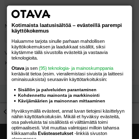
Verdana
Kotimaista laatusisältöä – evästeillä parempi
Nimimerkki
käyttökokemus
Haluamme tarjota sinulle parhaan mahdollisen
käyttökokemuksen ja laadukkaat sisällöt, siksi
käytämme tällä sivustolla evästeitä ja vastaavia
Varmistus
teknologioita.
Kuinka monta vokaalia on sanassa AASI?
Otava
ja sen
(95) teknologia- ja mainoskumppania
keräävät tietoa (esim. vierailemis­tasi sivuista ja laitteesi
ominaisuuk­sista) seuraaviin käyttötarkoituksiin:
Sisällön ja palveluiden parantaminen
Lähetä vastaus
Kohdennettu mainonta ja markkinointi
Kävijämäärien ja mainonnan mittaaminen
Hyväksymällä evästeet, annat luvan tietojesi käsittelyyn
Sarpatissa yksivuotiaita?
näihin käyttötarkoituksiin. Mikäli et hyväksy evästeitä,
osa palveluista tai sisällöistä ei välttämättä toimi
optimaalisesti. Voit muuttaa valintojasi milloin tahansa
klikkaamalla
Evästeasetukset
-linkkiä sivuston
alareunassa.