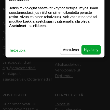
Jotkin teknologiat saattavat käyttää tietojasi myös ilman
ASIAKASPALVELU
MEDIATIEDOT
suostumustasi, jos niillä on siihen oikeutettu peruste
(esim. sivun tekninen toimivuus). Voit vastustaa tätä tai
Digipalvelut (09) 156 6227
Tekniset tiedot, aikataulut ja
muuttaa kaikkia asetuksiasi valitsemalla alla olevan
Avoinna ma–pe 8–19
ilmoitushinnat
Asetukset
-painikkeen.
Tietoa verkon kävijöistä
Painettu lehti (09) 156 665
Tietosuojaseloste
Avoinna ma–pe 8–19
Avoimuusraportti
Käyttöehdot
Otavamedian vaihde (09) 156
Asetukset
Hyväksy
Tietosuoja
61
TUOTTEET
Sähköposti (digi)
Aikakauslehdet
digi@otavamedia.fi
Verkkopalvelut
Sähköposti
Digilehdet
asiakaspalvelu@otavamedia.fi
POSTIOSOITE
OTA YHTEYTTÄ
Uudenmaankatu 10
Toimitus
00015 OTAVAMEDIA
Palautelomake