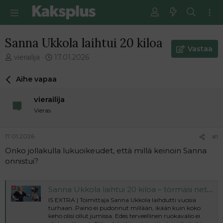
Sanna Ukkola laihtui 20 kiloa
Vastaa
V
E
vierailija
17.01.2026
i
n
e
s
Aihe vapaa
s
i
t
m
vierailija
i
m
Vieras
k
ä
e
i
t
n
17.01.2026
#1
j
e
Onko jollakulla lukuoikeudet, että millä keinoin Sanna
u
n
onnistui?
n
v
a
i
l
e
o
s
Sanna Ukkola laihtui 20 kiloa – törmäsi netissä metodiin, jota noudattaa nyt säntillisesti: ”Mieheni sanoo, että olen ihan eri ihminen”
i
t
IS EXTRA | Toimittaja Sanna Ukkola laihdutti vuosia
t
i
turhaan. Paino ei pudonnut millään, ikään kuin koko
keho olisi ollut jumissa. Edes terveellinen ruokavalio ei
t