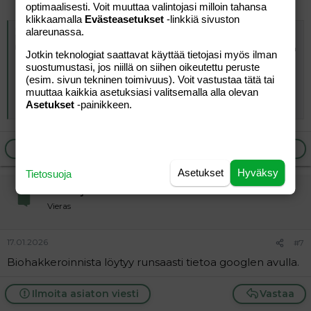
optimaalisesti. Voit muuttaa valintojasi milloin tahansa
klikkaamalla
Evästeasetukset
-linkkiä sivuston
alareunassa.
Sanna Ukkola laihtui äärimmäisellä tavalla 20 kiloa – Professori pysähtyi: ”Aivan absurdi ajatus”
Toimittaja Sanna Ukkolan elämä on viime vuoden aikana
Jotkin teknologiat saattavat käyttää tietojasi myös ilman
muuttunut totaalisesti. Mittavien testien perusteella
suostumustasi, jos niillä on siihen oikeutettu peruste
hänen terveytensä on aivan poikkeuksellisella tolalla.
(esim. sivun tekninen toimivuus). Voit vastustaa tätä tai
Professori kommentoi suorin sanoin aatetta, jossa
muuttaa kaikkia asetuksiasi valitsemalla alla olevan
tavoitellaan optimaalista terveyttä.
Asetukset
-painikkeen.
www.iltalehti.fi
Ilmoita asiaton viesti
Vastaa
Asetukset
Hyväksy
Tietosuoja
vierailija
Vieras
17.01.2026
#7
Biohakkeroinnista löytyy runsaasti tietoa googlen avulla.
Ilmoita asiaton viesti
Vastaa