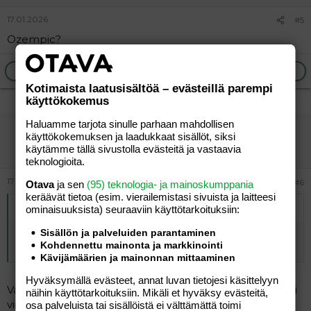
17.01.2026
#5
Ozempic?
Ilmoita asiaton viesti
Vastaa
Kotimaista laatusisältöä – evästeillä parempi
käyttökokemus
Haluamme tarjota sinulle parhaan mahdollisen
vierailija
käyttökokemuksen ja laadukkaat sisällöt, siksi
Vieras
käytämme tällä sivustolla evästeitä ja vastaavia
teknologioita.
17.01.2026
#6
Otava
ja sen
(95) teknologia- ja mainoskumppania
keräävät tietoa (esim. vierailemis­tasi sivuista ja laitteesi
Alkuperäinen kirjoittaja
vierailija
:
ominaisuuk­sista) seuraaviin käyttötarkoituksiin:
Sisällön ja palveluiden parantaminen
"Mielipiteitä jakava", tuli mieleen, että voisi olla sellainen
Kohdennettu mainonta ja markkinointi
lihapainotteinen tai sit ketodieetti.
Kävijämäärien ja mainonnan mittaaminen
Hyväksymällä evästeet, annat luvan tietojesi käsittelyyn
Vastaan itse, ehkä ei olekaan noista kyse, kun professori
näihin käyttötarkoituksiin. Mikäli et hyväksy evästeitä,
viittaa "aatteeseen".
osa palveluista tai sisällöistä ei välttämättä toimi