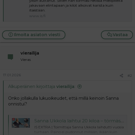
yksin auttanut. Sitten hän törmäsi netissä mielipiteitä
a
jakavaan elintapaan ja kilot alkoivat karista kuin
j
itsestään.
a
www.is.fi
Ilmoita asiaton viesti
Vastaa
vierailija
Vieras
17.01.2026
#2
Alkuperäinen kirjoittaja
vierailija
:
Onko jollakulla lukuoikeudet, että millä keinoin Sanna
onnistui?
Sanna Ukkola laihtui 20 kiloa – törmäsi netissä metodiin, jota noudattaa nyt säntillisesti: ”Mieheni sanoo, että olen ihan eri ihminen”
IS EXTRA | Toimittaja Sanna Ukkola laihdutti vuosia
turhaan. Paino ei pudonnut millään, ikään kuin