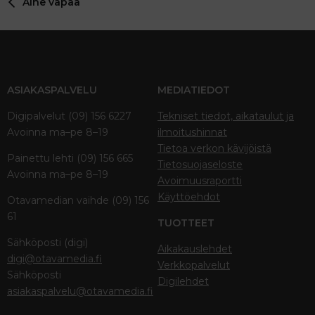
Aihe vapaa
ASIAKASPALVELU
MEDIATIEDOT
Digipalvelut (09) 156 6227
Tekniset tiedot, aikataulut ja
Avoinna ma–pe 8–19
ilmoitushinnat
Tietoa verkon kävijöistä
Painettu lehti (09) 156 665
Tietosuojaseloste
Avoinna ma–pe 8–19
Avoimuusraportti
Käyttöehdot
Otavamedian vaihde (09) 156
61
TUOTTEET
Sähköposti (digi)
Aikakauslehdet
digi@otavamedia.fi
Verkkopalvelut
Sähköposti
Digilehdet
asiakaspalvelu@otavamedia.fi