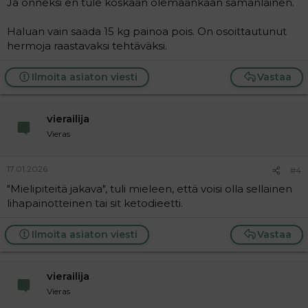
Ja onneksi en tule koskaan olemaankaan samanlainen.
Haluan vain saada 15 kg painoa pois. On osoittautunut
hermoja raastavaksi tehtäväksi.
Ilmoita asiaton viesti
Vastaa
vierailija
Vieras
17.01.2026
#4
"Mielipiteitä jakava", tuli mieleen, että voisi olla sellainen
lihapainotteinen tai sit ketodieetti.
Ilmoita asiaton viesti
Vastaa
vierailija
Vieras