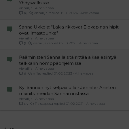
Yhdysvalloissa
vierailija
Aihe vapaa
vierailija
18.01.2026
Aihe vapaa
16
Sanna Ukkola: "Lakia rikkovat Elokapinan hipit
ovat ilmastouhka"
vierailija
Aihe vapaa
vierailija
07.10.2021
Aihe vapaa
3
Pääministeri Sannalla sitä riittää aikaa esiintyä
telkkarin hömppäohjelmissa
vierailija
Aihe vapaa
m1es
01.02.2023
Aihe vapaa
6
Kyl Sannan nyt kelpaa olla - Jennifer Aniston
mainitsi meidän Sannan instassa
vierailija
Aihe vapaa
Palstapesu
01.02.2021
Aihe vapaa
63