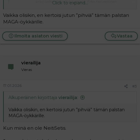
koko keho olisi ollut jumissa. Edes terveellinen
Click to expand...
ruokavalio ei yksin auttanut. Sitten hän törmäsi
netissä mielipiteitä jakavaan elintapaan ja kilot
Vaikka olisikin, en kertoisi jutun ”pihviä” tämän palstan
alkoivat karista kuin itsestään.
MAGA-öykkärille.
www.is.fi
Ilmoita asiaton viesti
Vastaa
vierailija
Vieras
17.01.2026
#3
Alkuperäinen kirjoittaja
vierailija
:
Vaikka olisikin, en kertoisi jutun ”pihviä” tämän palstan
MAGA-öykkärille.
Kun minä en ole NeitiSetis.