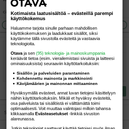
camilla.kurtti@dnainternet.net
Kotimaista laatusisältöä – evästeillä parempi
käyttökokemus
Ilmoita asiaton viesti
Vastaa
Haluamme tarjota sinulle parhaan mahdollisen
käyttökokemuksen ja laadukkaat sisällöt, siksi
käytämme tällä sivustolla evästeitä ja vastaavia
teknologioita.
Järjestetty lista
Lihavoitu
Kursivoitu
Laajennettuun editoriin…
Lista
Laajennettuun editoriin…
Lisää hyperlinkki
Lisää kuva
Hymiöt
Laajennettuun editorii
Kumoa
Laajennettuu
Esikat
Otava
ja sen
(95) teknologia- ja mainoskumppania
Järjestämätön lista
Kirjoita vastaus...
keräävät tietoa (esim. vierailemis­tasi sivuista ja laitteesi
Tasaa vasemmalle
9
Normal
Tallenna luonnos
Arial
Fontin koko
Tasaus
Lainaus
Tee uudelleen
Lisää video/media
BBCode-näkymä
Tekstiväri
Paragraph format
Lisää taulukko
Poista muotoilu
Kirjasintyyli
Insert horizontal line
Luonnokset
Yliviivaa
Spoiler
Alleviivattu
Koodi
Rivinsisäinen koodi
Rivinsisäinen spoiler
ominaisuuk­sista) seuraaviin käyttötarkoituksiin:
10
Poista luonnos
Book Antiqua
Suurenna sisennystä
Heading 1
Keskitä
Sisällön ja palveluiden parantaminen
12
Courier New
Pienennä sisennystä
Kohdennettu mainonta ja markkinointi
Tasaa oikealle
Heading 2
Kävijämäärien ja mainonnan mittaaminen
15
Georgia
Justify text
Heading 3
Lähetä vastaus
Hyväksymällä evästeet, annat luvan tietojesi käsittelyyn
18
Tahoma
näihin käyttötarkoituksiin. Mikäli et hyväksy evästeitä,
22
Times New Roman
osa palveluista tai sisällöistä ei välttämättä toimi
optimaalisesti. Voit muuttaa valintojasi milloin tahansa
26
Trebuchet MS
Similar threads
klikkaamalla
Evästeasetukset
-linkkiä sivuston
alareunassa.
Verdana
KERHOT-LISTA (Päivitetty 10.10.2009)
Jotkin teknologiat saattavat käyttää tietojasi myös ilman