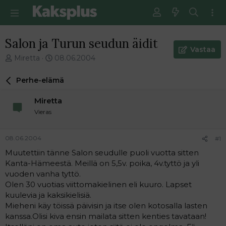
Salon ja Turun seudun äidit
Vastaa
V
E
Miretta
08.06.2004
i
n
e
s
Perhe-elämä
s
i
t
m
Miretta
i
m
Vieras
k
ä
e
i
t
n
08.06.2004
#1
j
e
Muutettiin tänne Salon seudulle puoli vuotta sitten
u
n
Kanta-Hämeestä. Meillä on 5,5v. poika, 4v.tyttö ja yli
n
v
a
i
vuoden vanha tyttö.
l
e
Olen 30 vuotias viittomakielinen eli kuuro. Lapset
o
s
kuulevia ja kaksikielisiä.
i
t
Mieheni käy töissä päivisin ja itse olen kotosalla lasten
t
i
kanssa.Olisi kiva ensin mailata sitten kenties tavataan!
t