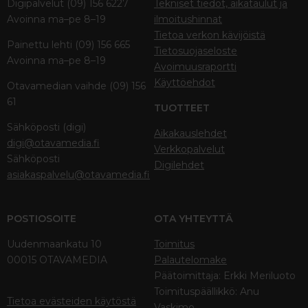
Digipalvelut (09) 156 6227
Tekniset tiedot, aikataulut ja
Avoinna ma–pe 8–19
ilmoitushinnat
Tietoa verkon kävijöistä
Painettu lehti (09) 156 665
Tietosuojaseloste
Avoinna ma–pe 8–19
Avoimuusraportti
Käyttöehdot
Otavamedian vaihde (09) 156
61
TUOTTEET
Sähköposti (digi)
Aikakauslehdet
digi@otavamedia.fi
Verkkopalvelut
Sähköposti
Digilehdet
asiakaspalvelu@otavamedia.fi
POSTIOSOITE
OTA YHTEYTTÄ
Uudenmaankatu 10
Toimitus
00015 OTAVAMEDIA
Palautelomake
Päätoimittaja: Erkki Meriluoto
Toimituspäällikkö: Anu
Tietoa evästeiden käytöstä
Vaskimo