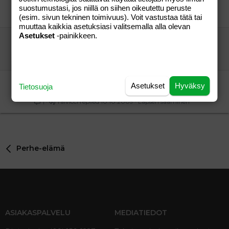
Talvicci
Lapsen saaminen
suostumustasi, jos niillä on siihen oikeutettu peruste
Talvicci
10.10.2009
Lapsen saaminen
8
(esim. sivun tekninen toimivuus). Voit vastustaa tätä tai
muuttaa kaikkia asetuksiasi valitsemalla alla olevan
Asetukset
-painikkeen.
KERHOT-LISTA(Päivitetty 10.10.2009)
Talvicci
Aihe vapaa
vieras
06.12.2009
Aihe vapaa
14
KERHOT-LISTA(Päivitetty 10.10.2009)
Asetukset
Hyväksy
Tietosuoja
Talvicci
Lapsen saaminen
Talvicci
10.10.2009
Lapsen saaminen
1
Perhe-elämä
ASIAKASPALVELU
MEDIATIEDOT