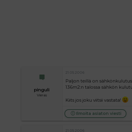
i
t
t
i
t
a
j
a
21.05.2006
Paljon teillä on sähkönkulutus 
136m2:n talossa sähkön kulut
pinguli
Vieras
Kiits jos joku viitsii vastata!
Ilmoita asiaton viesti
21.05.2006