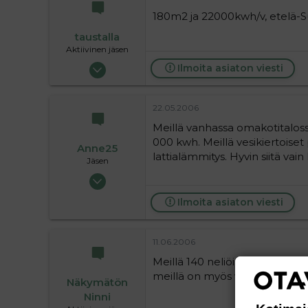
180m2 ja 22000kwh/v, etelä-Su
taustalla
Aktiivinen jäsen
19.05.2004
Ilmoita asiaton viesti
63 720
9
22.05.2006
36
Meillä vanhassa omakotitaloss
000 kwh. Meillä vesikiertoiset 
Anne25
lattialämmitys. Hyvin siitä vain 
Jäsen
24.05.2004
147
Ilmoita asiaton viesti
0
16
11.06.2006
Meillä 140 neliöisen talon s
meillä on myös varaava takka 
Näkymätön
Ninni