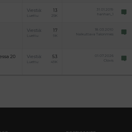
31.01.2019
Viestiä
13
hanhan_1
Luettu
25K
18.03.2010
Viestiä
17
Nalkuttava Talonmies
Luettu
9K
01.07.2026
essa 20
Viestiä
53
Clovis
Luettu
49K