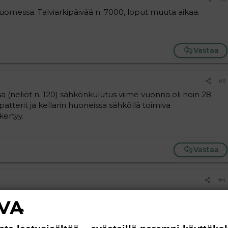
omessa. Talviarkipäivää n. 7000, loput muuta aikaa.
Vastaa
#3
a (neliöt n. 120) sähkönkulutus viime vuonna oli noin 28
patterit ja kellarin huoneissa sähköllä toimiva
kertyy.
Vastaa
#4
ähkön kulutus on 19000 kWh vuodessa. Aika vähän, mutta
keskellä taloa.