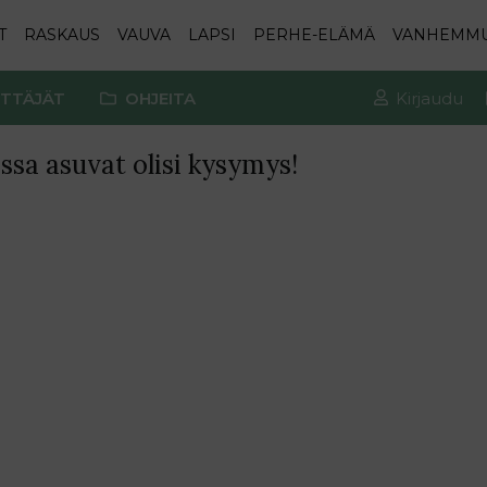
T
RASKAUS
VAUVA
LAPSI
PERHE-ELÄMÄ
VANHEMM
TTÄJÄT
OHJEITA
Kirjaudu
sa asuvat olisi kysymys!