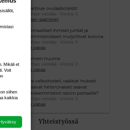
okemus
Clearblue ovulaatiotestit
isällöt,
Aloittaja: vierailija
Viestiä: 0
Lapsen saaminen
mis­tasi
Isänmaalliset ihmiset juhliat ja
vasemmistolaiset murjottivat kotona
Aloittaja: vierailija
Viestiä: 0
Aihe vapaa
Kaamein huume
Aloittaja: vierailija
Viestiä: 0
. Mikäli et
Aihe vapaa
i. Voit
on
Miksi valkoihoiset, vaaleat hiukset
omaavat heteronaiset saavat
 on siihen
vihavasemmiston raivon partaalle?
aa kaikkia
Aloittaja: vierailija
Viestiä: 0
Aihe vapaa
Yhteistyössä
Hyväksy