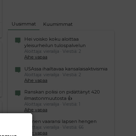
Uusimmat
Kuumimmat
Hei voisko koku aloittaa
yleisurheilun tulospalvelun
Aloittaja: vierailija
Viestiä: 2
Aihe vapaa
USAssa ihailtavaa kansalaisaktivismia
Aloittaja: vierailija
Viestiä: 2
Aihe vapaa
Ranskan poliisi on pidättänyt 420
ilmastonmuutosta 👍
Aloittaja: vierailija
Viestiä: 1
Aihe vapaa
Nainen vaaransi lapsen hengen
Aloittaja: vierailija
Viestiä: 66
Aihe vapaa