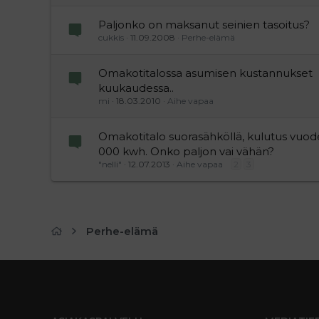
Paljonko on maksanut seinien tasoitus?
cukkis
11.09.2008
Perhe-elämä
Omakotitalossa asumisen kustannukset
kuukaudessa..
mi
18.03.2010
Aihe vapaa
Omakotitalo suorasähköllä, kulutus vuod
000 kwh. Onko paljon vai vähän?
"nelli"
12.07.2013
Aihe vapaa
2
3
Perhe-elämä