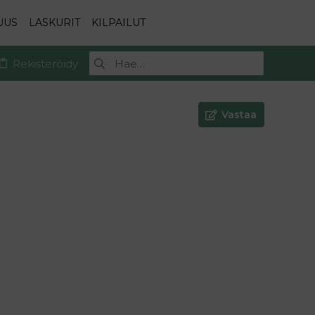
UUS
LASKURIT
KILPAILUT
Rekisteröidy
Vastaa