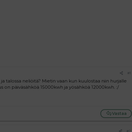
#1
ja talossa neliöitä? Mietin vaan kun kuulostaa niin hurjalle
us on päiväsähköä 15000kwh ja yösähköä 12000kwh. :/
Vastaa
#2