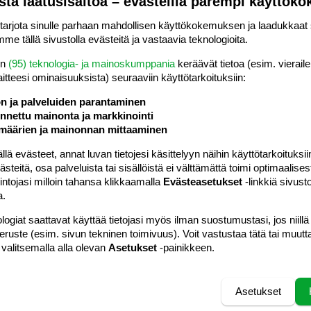
sta laatusisältöä – evästeillä parempi käyttök
Vastaa
rjota sinulle parhaan mahdollisen käyttökokemuksen ja laadukkaat s
me tällä sivustolla evästeitä ja vastaavia teknologioita.
#5
en
(95) teknologia- ja mainoskumppania
keräävät tietoa (esim. vieraile
laitteesi ominaisuuk­sista) seuraaviin käyttötarkoituksiin:
let yösähköä ja toinen puolet päiväsähköä.
n hankinta nosti kulutusta selvästi sekä
ön ja palveluiden parantaminen
hköllä (300l varaaja ei riitä viidelle...).
nettu mainonta ja markkinointi
määrien ja mainonnan mittaaminen
Vastaa
 evästeet, annat luvan tietojesi käsittelyyn näihin käyttötarkoituksiin
teitä, osa palveluista tai sisällöistä ei välttämättä toimi optimaalisest
intojasi milloin tahansa klikkaamalla
Evästeasetukset
-linkkiä sivust
#6
a.
 talviarkipäivä 8200 kwh ja muu aika 19 680 kwh . Tässä
ssa talossamme. Lisälämpönä leivinuuni. Eli aika hurjalta
logiat saattavat käyttää tietojasi myös ilman suostumustasi, jos niillä
lutus noihin neliöihin nähden.
peruste (esim. sivun tekninen toimivuus). Voit vastustaa tätä tai muutt
 valitsemalla alla olevan
Asetukset
-painikkeen.
Vastaa
Asetukset