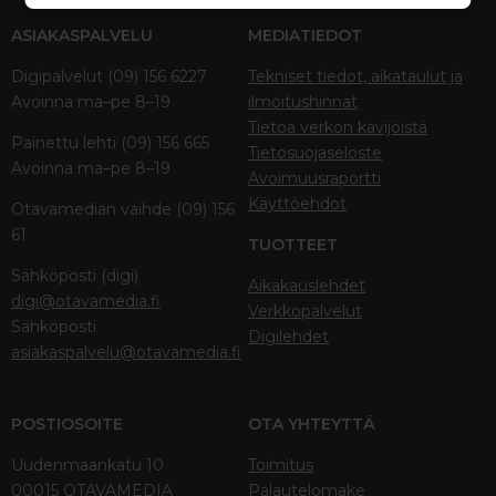
ASIAKASPALVELU
MEDIATIEDOT
Digipalvelut (09) 156 6227
Tekniset tiedot, aikataulut ja
Avoinna ma–pe 8–19
ilmoitushinnat
Tietoa verkon kävijöistä
Painettu lehti (09) 156 665
Tietosuojaseloste
Avoinna ma–pe 8–19
Avoimuusraportti
Käyttöehdot
Otavamedian vaihde (09) 156
61
TUOTTEET
Sähköposti (digi)
Aikakauslehdet
digi@otavamedia.fi
Verkkopalvelut
Sähköposti
Digilehdet
asiakaspalvelu@otavamedia.fi
POSTIOSOITE
OTA YHTEYTTÄ
Uudenmaankatu 10
Toimitus
00015 OTAVAMEDIA
Palautelomake