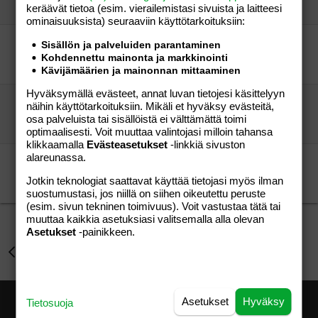
keräävät tietoa (esim. vierailemis­tasi sivuista ja laitteesi
Tiitiäisen äiti
01.10.2006
Perhe-elämä
2
ominaisuuk­sista) seuraaviin käyttötarkoituksiin:
Ekaa kertaa, apuja ja vinkkejä kaivataan!
Sisällön ja palveluiden parantaminen
Paniikki
Perhe-elämä
Kohdennettu mainonta ja markkinointi
linnea75
14.08.2006
Perhe-elämä
2
Kävijämäärien ja mainonnan mittaaminen
Hyväksymällä evästeet, annat luvan tietojesi käsittelyyn
ohjeita
näihin käyttötarkoituksiin. Mikäli et hyväksy evästeitä,
Pegasus
Perhe-elämä
osa palveluista tai sisällöistä ei välttämättä toimi
Selenicereus
03.01.2007
Perhe-elämä
2
optimaalisesti. Voit muuttaa valintojasi milloin tahansa
klikkaamalla
Evästeasetukset
-linkkiä sivuston
alareunassa.
oletteko te klikanneet tuota oikealla olevaa..
lisse
Aihe vapaa
Jotkin teknologiat saattavat käyttää tietojasi myös ilman
Omppu07
22.07.2007
Aihe vapaa
26
suostumustasi, jos niillä on siihen oikeutettu peruste
(esim. sivun tekninen toimivuus). Voit vastustaa tätä tai
muuttaa kaikkia asetuksiasi valitsemalla alla olevan
Asetukset
-painikkeen.
Perhe-elämä
Asetukset
Hyväksy
Tietosuoja