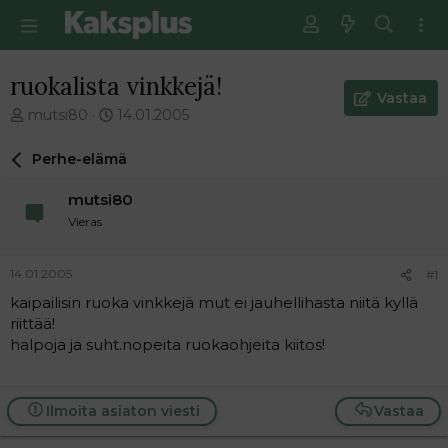
ruokalista vinkkejä!
Vastaa
V
E
mutsi80
14.01.2005
i
n
e
s
Perhe-elämä
s
i
t
m
mutsi80
i
m
Vieras
k
ä
e
i
t
n
14.01.2005
#1
j
e
kaipailisin ruoka vinkkejä mut ei jauhellihasta niitä kyllä
u
n
riittää!
n
v
a
i
halpoja ja suht.nopeita ruokaohjeita kiitos!
l
e
o
s
i
t
Ilmoita asiaton viesti
Vastaa
t
i
t