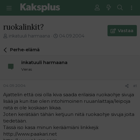
ruokalinkit?
Vastaa
V
E
inkatuuli harmaana
04.09.2004
i
n
e
s
Perhe-elämä
s
i
t
m
inkatuuli harmaana
i
m
Vieras
k
ä
e
i
t
n
04.09.2004
#1
j
e
Ajattelin että oisi olla kiva saada erilaisia ruokaohje sivuja
u
n
lisää ja kun itse olen intohimoinen ruuanlaittaja/leipoja
n
v
a
i
niitä ei ole koskaan liikaa.
l
e
Joten kerätään tähän ketjuun niitä ruokaohje sivuja joita
o
s
tiedetään.
i
t
Tässä iso kasa minun keräämiäni linkkejä:
t
i
http://www.paakari.net
t