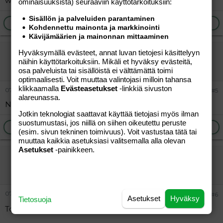
www.raisio.net/
ominaisuuk­sista) seuraaviin käyttötarkoituksiin:
Sisällön ja palveluiden parantaminen
Ilmoita asiaton viesti
Vastaa
Kohdennettu mainonta ja markkinointi
Kävijämäärien ja mainonnan mittaaminen
Hyväksymällä evästeet, annat luvan tietojesi käsittelyyn
nosto
näihin käyttötarkoituksiin. Mikäli et hyväksy evästeitä,
Vieras
osa palveluista tai sisällöistä ei välttämättä toimi
optimaalisesti. Voit muuttaa valintojasi milloin tahansa
klikkaamalla
Evästeasetukset
-linkkiä sivuston
07.09.2004
#5
alareunassa.
Nosto, kun tätä samaa taas kysellään
Jotkin teknologiat saattavat käyttää tietojasi myös ilman
suostumustasi, jos niillä on siihen oikeutettu peruste
Ilmoita asiaton viesti
Vastaa
(esim. sivun tekninen toimivuus). Voit vastustaa tätä tai
muuttaa kaikkia asetuksiasi valitsemalla alla olevan
Asetukset
-painikkeen.
Ina
Jäsen
07.09.2004
#6
Asetukset
Hyväksy
Tietosuoja
Toivottavasti nää kaikki ei jo olleet