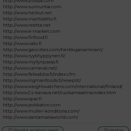
http://www.plussa.com
a
http://www.sunnuntai.com
j
http://www.herkut.net
a
http://www.marttaliitto.fi
http://www.reetta.net
http://www.k-market.com
http://www.finfood.fi
http://www.valio.fi
http://www.geocities.com/herkkujanaminam/
http://www.ryytihyppynen.fi/
http://www.myllynparas.fi
http://www.carneval.net/
http://www.felixabba.fi/index.cfm
http://www.ingmanfoods.fi/reseptit/
http://www.weightwatchers.com/international/finland/
http://www2.s-kanava.net/ruokamaailma.index.htm
http://www.spar.fi
http://www.pirkkatori.com
http://www.muller-konditoria.com/
http://www.santamariaworld.com/
Ilmoita asiaton viesti
Vastaa