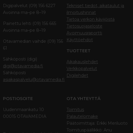
Digipalvelut (09) 156 6227
Tekniset tiedot, aikataulut ja
Avoinna ma–pe 8–19
ilmoitushinnat
Tietoa verkon kävijöistä
Painettu lehti (09) 156 665
Tietosuojaseloste
Avoinna ma–pe 8–19
Avoimuusraportti
Käyttöehdot
Otavamedian vaihde (09) 156
61
TUOTTEET
Sähköposti (digi)
Aikakauslehdet
digi@otavamedia.fi
Verkkopalvelut
Sähköposti
Digilehdet
asiakaspalvelu@otavamedia.fi
POSTIOSOITE
OTA YHTEYTTÄ
Uudenmaankatu 10
Toimitus
00015 OTAVAMEDIA
Palautelomake
Päätoimittaja: Erkki Meriluoto
Toimituspäällikkö: Anu