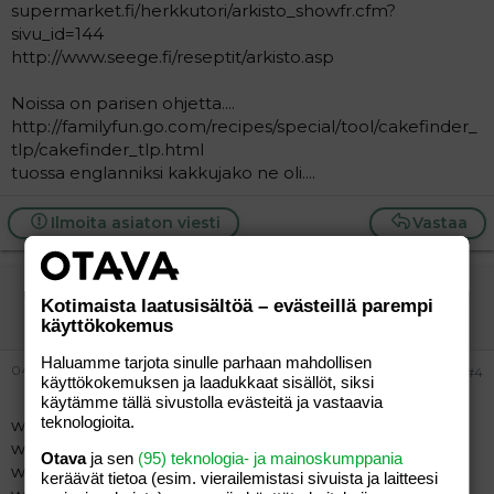
supermarket.fi/herkkutori/arkisto_showfr.cfm?
sivu_id=144
http://www.seege.fi/reseptit/arkisto.asp
Noissa on parisen ohjetta....
http://familyfun.go.com/recipes/special/tool/cakefinder_
tlp/cakefinder_tlp.html
tuossa englanniksi kakkujako ne oli....
Ilmoita asiaton viesti
Vastaa
yksi
Kotimaista laatusisältöä – evästeillä parempi
Vieras
käyttökokemus
Haluamme tarjota sinulle parhaan mahdollisen
04.09.2004
#4
käyttökokemuksen ja laadukkaat sisällöt, siksi
käytämme tällä sivustolla evästeitä ja vastaavia
teknologioita.
www.valintatalo.fi/valintatalo.nsf/suomi/reseptit.html
www.suomenhiiva.fi/
Otava
ja sen
(95) teknologia- ja mainoskumppania
www.s-kanava.net ja sieltä ruokamaailma-linkki
keräävät tietoa (esim. vierailemis­tasi sivuista ja laitteesi